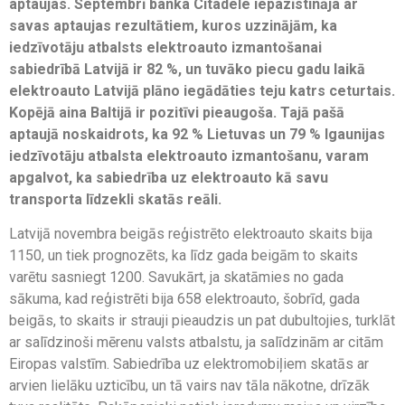
aptaujas. Septembrī banka Citadele iepazīstināja ar
savas aptaujas rezultātiem, kuros uzzinājām, ka
iedzīvotāju atbalsts elektroauto izmantošanai
sabiedrībā Latvijā ir 82 %, un tuvāko piecu gadu laikā
elektroauto Latvijā plāno iegādāties teju katrs ceturtais.
Kopējā aina Baltijā ir pozitīvi pieaugoša. Tajā pašā
aptaujā noskaidrots, ka 92 % Lietuvas un 79 % Igaunijas
iedzīvotāju atbalsta elektroauto izmantošanu, varam
apgalvot, ka sabiedrība uz elektroauto kā savu
transporta līdzekli skatās reāli.
Latvijā novembra beigās reģistrēto elektroauto skaits bija
1150, un tiek prognozēts, ka līdz gada beigām to skaits
varētu sasniegt 1200. Savukārt, ja skatāmies no gada
sākuma, kad reģistrēti bija 658 elektroauto, šobrīd, gada
beigās, to skaits ir strauji pieaudzis un pat dubultojies, turklāt
ar salīdzinoši mērenu valsts atbalstu, ja salīdzinām ar citām
Eiropas valstīm. Sabiedrība uz elektromobiļiem skatās ar
arvien lielāku uzticību, un tā vairs nav tāla nākotne, drīzāk