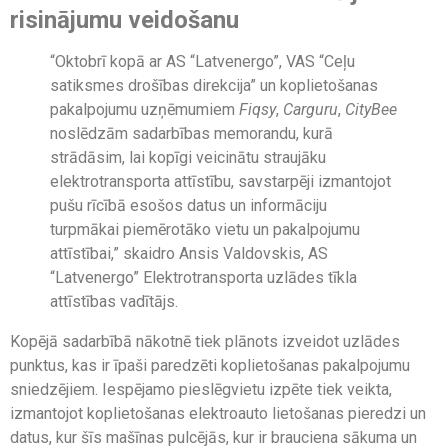
risinājumu veidošanu
“Oktobrī kopā ar AS “Latvenergo”, VAS “Ceļu
satiksmes drošības direkcija” un koplietošanas
pakalpojumu uzņēmumiem
Fiqsy
,
Carguru
,
CityBee
noslēdzām sadarbības memorandu, kurā
strādāsim, lai kopīgi veicinātu straujāku
elektrotransporta attīstību, savstarpēji izmantojot
pušu rīcībā esošos datus un informāciju
turpmākai piemērotāko vietu un pakalpojumu
attīstībai,” skaidro Ansis Valdovskis, AS
“Latvenergo” Elektrotransporta uzlādes tīkla
attīstības vadītājs.
Kopējā sadarbībā nākotnē tiek plānots izveidot uzlādes
punktus, kas ir īpaši paredzēti koplietošanas pakalpojumu
sniedzējiem. Iespējamo pieslēgvietu izpēte tiek veikta,
izmantojot koplietošanas elektroauto lietošanas pieredzi un
datus, kur šīs mašīnas pulcējās, kur ir brauciena sākuma un