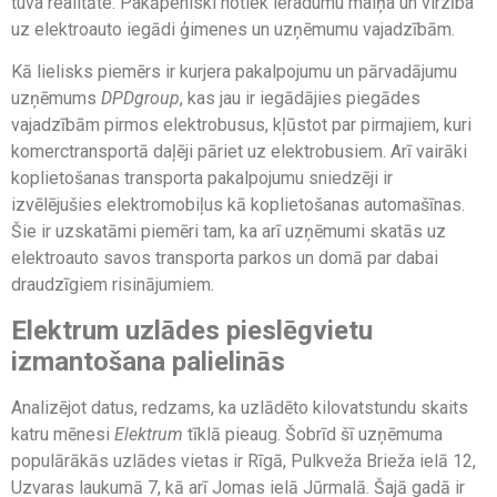
tuva realitāte. Pakāpeniski notiek ieradumu maiņa un virzība
uz elektroauto iegādi ģimenes un uzņēmumu vajadzībām.
Kā lielisks piemērs ir kurjera pakalpojumu un pārvadājumu
uzņēmums
DPDgroup
, kas jau ir iegādājies piegādes
vajadzībām pirmos elektrobusus, kļūstot par pirmajiem, kuri
komerctransportā daļēji pāriet uz elektrobusiem. Arī vairāki
koplietošanas transporta pakalpojumu sniedzēji ir
izvēlējušies elektromobiļus kā koplietošanas automašīnas.
Šie ir uzskatāmi piemēri tam, ka arī uzņēmumi skatās uz
elektroauto savos transporta parkos un domā par dabai
draudzīgiem risinājumiem.
Elektrum uzlādes pieslēgvietu
izmantošana palielinās
Analizējot datus, redzams, ka uzlādēto kilovatstundu skaits
katru mēnesi
Elektrum
tīklā pieaug. Šobrīd šī uzņēmuma
populārākās uzlādes vietas ir Rīgā, Pulkveža Brieža ielā 12,
Uzvaras laukumā 7, kā arī Jomas ielā Jūrmalā. Šajā gadā ir