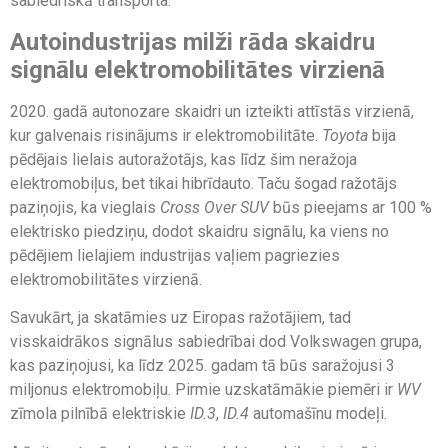
sabiedriskā transporta.
Autoindustrijas milži rāda skaidru
signālu elektromobilitātes virzienā
2020. gadā autonozare skaidri un izteikti attīstās virzienā,
kur galvenais risinājums ir elektromobilitāte.
Toyota
bija
pēdējais lielais autoražotājs, kas līdz šim neražoja
elektromobiļus, bet tikai hibrīdauto. Taču šogad ražotājs
paziņojis, ka vieglais
Cross
Over
SUV
būs pieejams ar 100 %
elektrisko piedziņu, dodot skaidru signālu, ka viens no
pēdējiem lielajiem industrijas vaļiem pagriezies
elektromobilitātes virzienā.
Savukārt, ja skatāmies uz Eiropas ražotājiem, tad
visskaidrākos signālus sabiedrībai dod Volkswagen grupa,
kas paziņojusi, ka līdz 2025. gadam tā būs saražojusi 3
miljonus elektromobiļu. Pirmie uzskatāmākie piemēri ir
WV
zīmola pilnībā elektriskie
ID.3
,
ID.4
automašīnu modeļi.