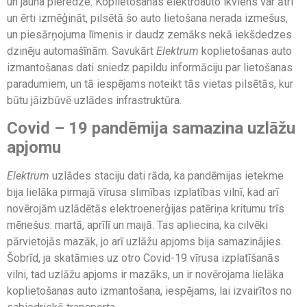
un jauna pieredze. Koplietošanas elektroauto ikviens var ātri
un ērti izmēģināt, pilsētā šo auto lietošana nerada izmešus,
un piesārņojuma līmenis ir daudz zemāks nekā iekšdedzes
dzinēju automašīnām. Savukārt
Elektrum
koplietošanas auto
izmantošanas dati sniedz papildu informāciju par lietošanas
paradumiem, un tā iespējams noteikt tās vietas pilsētās, kur
būtu jāizbūvē uzlādes infrastruktūra.
Covid – 19 pandēmija samazina uzlāžu
apjomu
Elektrum
uzlādes staciju dati rāda, ka pandēmijas ietekme
bija lielāka pirmajā vīrusa slimības izplatības vilnī, kad arī
novērojām uzlādētās elektroenerģijas patēriņa kritumu trīs
mēnešus: martā, aprīlī un maijā. Tas apliecina, ka cilvēki
pārvietojās mazāk, jo arī uzlāžu apjoms bija samazinājies.
Šobrīd, ja skatāmies uz otro Covid-19 vīrusa izplatīšanās
vilni, tad uzlāžu apjoms ir mazāks, un ir novērojama lielāka
koplietošanas auto izmantošana, iespējams, lai izvairītos no