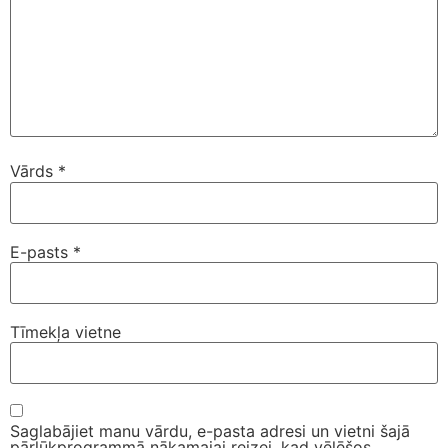
Vārds
*
E-pasts
*
Tīmekļa vietne
Saglabājiet manu vārdu, e-pasta adresi un vietni šajā
pārlūkprogrammā nākamajai reizei, kad vēlēšos