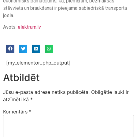
ekonomisks pamatojums, kā, piemēram, bezmaksas
stāvvieta un braukšanai ir pieejama sabiedriskā transporta
josla.
Avots:
elektrum.lv
[my_elementor_php_output]
Atbildēt
Jūsu e-pasta adrese netiks publicēta.
Obligātie lauki ir
atzīmēti kā
*
Komentārs
*