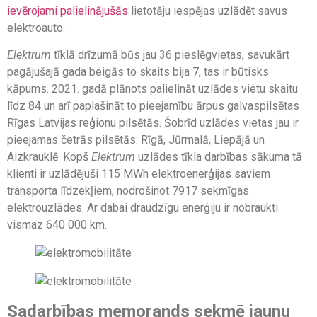
ievērojami palielinājušās
lietotāju iespējas uzlādēt savus
elektroauto.
Elektrum
tīklā drīzumā būs jau 36 pieslēgvietas, savukārt
pagājušajā gada beigās to skaits bija 7, tas ir būtisks
kāpums. 2021. gadā plānots palielināt uzlādes vietu skaitu
līdz 84 un arī paplašināt to pieejamību ārpus galvaspilsētas
Rīgas Latvijas reģionu pilsētās. Šobrīd uzlādes vietas jau ir
pieejamas četrās pilsētās: Rīgā, Jūrmalā, Liepājā un
Aizkrauklē. Kopš
Elektrum
uzlādes tīkla darbības sākuma tā
klienti ir uzlādējuši 115 MWh elektroenerģijas saviem
transporta līdzekļiem, nodrošinot 7917 sekmīgas
elektrouzlādes. Ar dabai draudzīgu enerģiju ir nobraukti
vismaz 640 000 km.
Sadarbības memorands sekmē jaunu