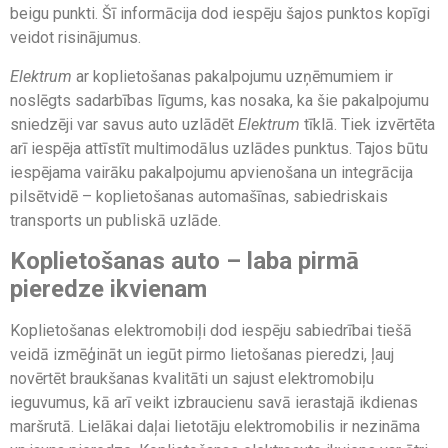
beigu punkti. Šī informācija dod iespēju šajos punktos kopīgi
veidot risinājumus.
Elektrum
ar koplietošanas pakalpojumu uzņēmumiem ir
noslēgts sadarbības līgums, kas nosaka, ka šie pakalpojumu
sniedzēji var savus auto uzlādēt
Elektrum
tīklā. Tiek izvērtēta
arī iespēja attīstīt multimodālus uzlādes punktus. Tajos būtu
iespējama vairāku pakalpojumu apvienošana un integrācija
pilsētvidē – koplietošanas automašīnas, sabiedriskais
transports un publiskā uzlāde.
Koplietošanas auto – laba pirmā
pieredze ikvienam
Koplietošanas elektromobiļi dod iespēju sabiedrībai tiešā
veidā izmēģināt un iegūt pirmo lietošanas pieredzi, ļauj
novērtēt braukšanas kvalitāti un sajust elektromobiļu
ieguvumus, kā arī veikt izbraucienu savā ierastajā ikdienas
maršrutā. Lielākai daļai lietotāju elektromobilis ir nezināma