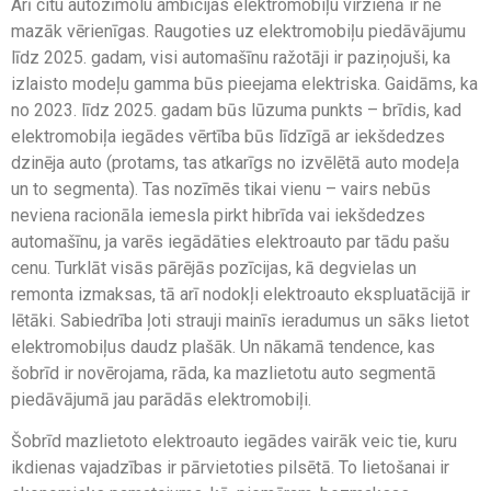
Arī citu autozīmolu ambīcijas elektromobiļu virzienā ir ne
mazāk vērienīgas. Raugoties uz elektromobiļu piedāvājumu
līdz 2025. gadam, visi automašīnu ražotāji ir paziņojuši, ka
izlaisto modeļu gamma būs pieejama elektriska. Gaidāms, ka
no 2023. līdz 2025. gadam būs lūzuma punkts – brīdis, kad
elektromobiļa iegādes vērtība būs līdzīgā ar iekšdedzes
dzinēja auto (protams, tas atkarīgs no izvēlētā auto modeļa
un to segmenta). Tas nozīmēs tikai vienu – vairs nebūs
neviena racionāla iemesla pirkt hibrīda vai iekšdedzes
automašīnu, ja varēs iegādāties elektroauto par tādu pašu
cenu. Turklāt visās pārējās pozīcijas, kā degvielas un
remonta izmaksas, tā arī nodokļi elektroauto ekspluatācijā ir
lētāki. Sabiedrība ļoti strauji mainīs ieradumus un sāks lietot
elektromobiļus daudz plašāk. Un nākamā tendence, kas
šobrīd ir novērojama, rāda, ka mazlietotu auto segmentā
piedāvājumā jau parādās elektromobiļi.
Šobrīd mazlietoto elektroauto iegādes vairāk veic tie, kuru
ikdienas vajadzības ir pārvietoties pilsētā. To lietošanai ir