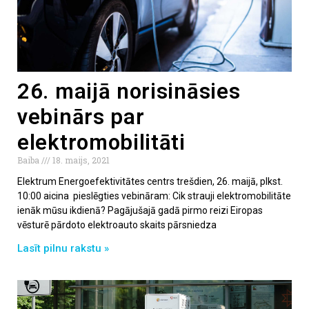
26. maijā norisināsies
vebinārs par
elektromobilitāti
Baiba
18. maijs, 2021
Elektrum Energoefektivitātes centrs trešdien, 26. maijā, plkst.
10:00 aicina pieslēgties vebināram: Cik strauji elektromobilitāte
ienāk mūsu ikdienā? Pagājušajā gadā pirmo reizi Eiropas
vēsturē pārdoto elektroauto skaits pārsniedza
Lasīt pilnu rakstu »