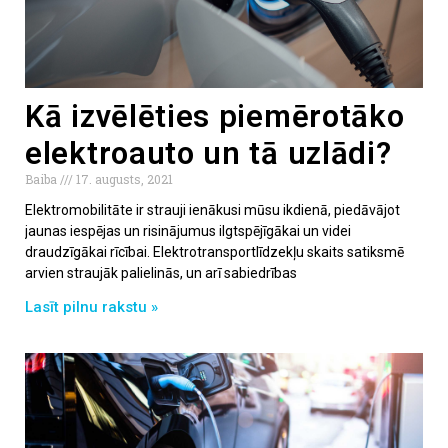
Kā izvēlēties piemērotāko
elektroauto un tā uzlādi?
Baiba
17. augusts, 2021
Elektromobilitāte ir strauji ienākusi mūsu ikdienā, piedāvājot
jaunas iespējas un risinājumus ilgtspējīgākai un videi
draudzīgākai rīcībai. Elektrotransportlīdzekļu skaits satiksmē
arvien straujāk palielinās, un arī sabiedrības
Lasīt pilnu rakstu »