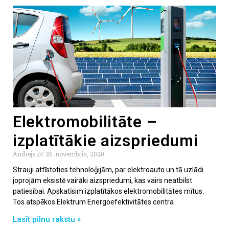
Elektromobilitāte –
izplatītākie aizspriedumi
Andrejs
26. novembris, 2020
Strauji attīstoties tehnoloģijām, par elektroauto un tā uzlādi
joprojām eksistē vairāki aizspriedumi, kas vairs neatbilst
patiesībai. Apskatīsim izplatītākos elektromobilitātes mītus.
Tos atspēkos Elektrum Energoefektivitātes centra
Lasīt pilnu rakstu »