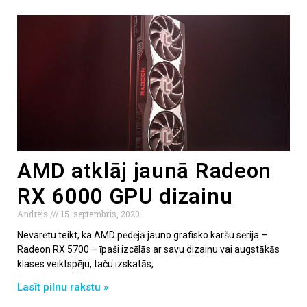
AMD atklāj jaunā Radeon
RX 6000 GPU dizainu
Andrejs
15. septembris, 2020
Nevarētu teikt, ka AMD pēdējā jauno grafisko karšu sērija –
Radeon RX 5700 – īpaši izcēlās ar savu dizainu vai augstākās
klases veiktspēju, taču izskatās,
Lasīt pilnu rakstu »