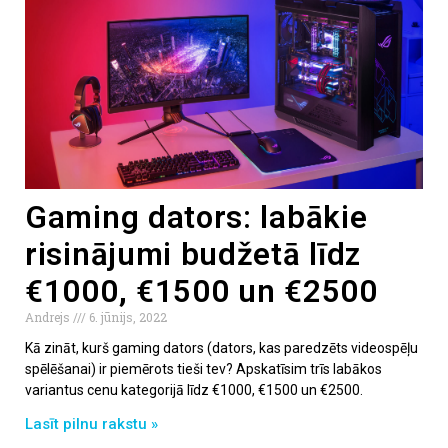
Gaming dators: labākie
risinājumi budžetā līdz
€1000, €1500 un €2500
Andrejs
6. jūnijs, 2022
Kā zināt, kurš gaming dators (dators, kas paredzēts videospēļu
spēlēšanai) ir piemērots tieši tev? Apskatīsim trīs labākos
variantus cenu kategorijā līdz €1000, €1500 un €2500.
Lasīt pilnu rakstu »