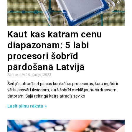
Kaut kas katram cenu
diapazonam: 5 labi
procesori šobrīd
pārdošanā Latvijā
Andrejs
14. jūnijs, 2023
Šeit jūs atradīsiet piecus konkrētus procesorus, kuru iegādi ir
vērts apsvērt ikvienam, kurš šobrīd meklē jaunu sirdi savam
datoram. Šajā reitingā katrs atradīs sev ko
Lasīt pilnu rakstu »