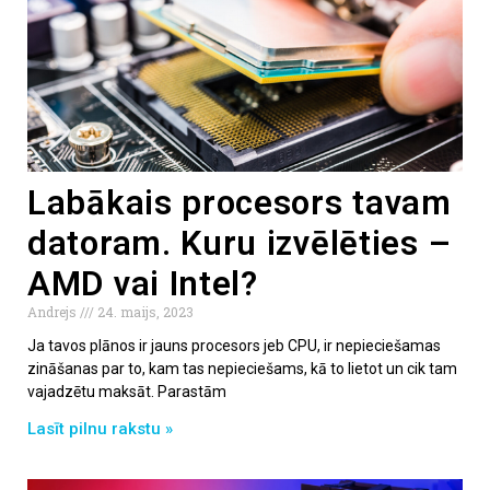
Labākais procesors tavam
datoram. Kuru izvēlēties –
AMD vai Intel?
Andrejs
24. maijs, 2023
Ja tavos plānos ir jauns procesors jeb CPU, ir nepieciešamas
zināšanas par to, kam tas nepieciešams, kā to lietot un cik tam
vajadzētu maksāt. Parastām
Lasīt pilnu rakstu »