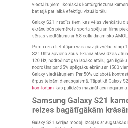
viedtālruņiem. Ikoniskās kontūrgriezuma kamera
bet tajā pat laikā efektīgu vizuālo tēlu.
Galaxy S21 ir radīts tiem, kas vēlas vienkāršu di
ekrānu būs piemērots sporta spēļu un filmu piekr
sērijas viedtālrunis ar 6.8 collu dinamisko AMO
Pirmo reizi lietotājam vairs nav jāizvēlas starp
S21 Ultra apvieno abus. Ekrāna atsvaidzes ātr
120 Hz, nodrošinot gan labāko attēlu, gan ilgāku
nodrošina par 25% spilgtāku ekrānu ar 1500 vie
Galaxy viedtālruņiem. Par 50% uzlabotā kontrasta a
ārpus telpām dienasgaismā. Tāpat kā Galaxy S21 
komfortam
, kas palīdzēs mazināt acu nogurumu.
Samsung Galaxy S21 kamer
reizes bagātīgākām krās
Galaxy S21 sērijas modeļi izceļas ar augstākās