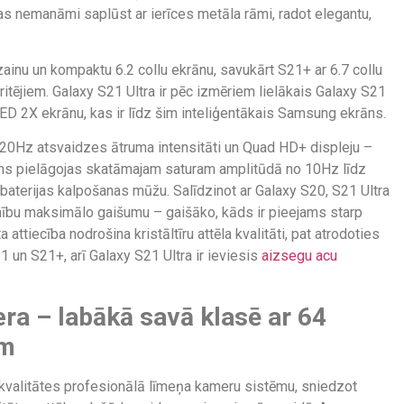
s nemanāmi saplūst ar ierīces metāla rāmi, radot elegantu,
zainu un kompaktu 6.2 collu ekrānu, savukārt S21+ ar 6.7 collu
itējiem. Galaxy S21 Ultra ir pēc izmēriem lielākais Galaxy S21
LED 2X ekrānu, kas ir līdz šim inteliģentākais Samsung ekrāns.
 120Hz atsvaidzes ātruma intensitāti un Quad HD+ displeju –
ums pielāgojas skatāmajam saturam amplitūdā no 10Hz līdz
 baterijas kalpošanas mūžu. Salīdzinot ar Galaxy S20, S21 Ultra
nību maksimālo gaišumu – gaišāko, kāds ir pieejams starp
ttiecība nodrošina kristāltīru attēla kvalitāti, pat atrodoties
un S21+, arī Galaxy S21 Ultra ir ieviesis
aizsegu acu
a – labākā savā klasē ar 64
ām
 kvalitātes profesionālā līmeņa kameru sistēmu, sniedzot