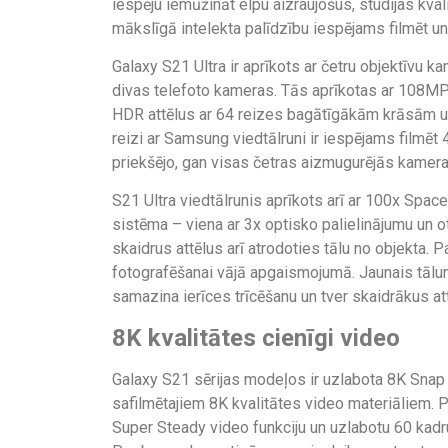
iespēju iemūžināt elpu aizraujošus, studijas kva
mākslīgā intelekta palīdzību iespējams filmēt un
Galaxy S21 Ultra ir aprīkots ar četru objektīvu k
divas telefoto kameras. Tās aprīkotas ar 108MP 
HDR attēlus ar 64 reizes bagātīgākām krāsām un
reizi ar Samsung viedtālruni ir iespējams filmēt
priekšējo, gan visas četras aizmugurējās kameras
S21 Ultra viedtālrunis aprīkots arī ar 100x Spa
sistēma – viena ar 3x optisko palielinājumu un o
skaidrus attēlus arī atrodoties tālu no objekta.
fotografēšanai vājā apgaismojumā. Jaunais tālum
samazina ierīces trīcēšanu un tver skaidrākus a
8K kvalitātes cienīgi video
Galaxy S21 sērijas modeļos ir uzlabota 8K Snap f
safilmētajiem 8K kvalitātes video materiāliem. P
Super Steady video funkciju un uzlabotu 60 kad