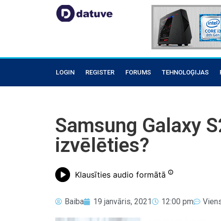
LOGIN
REGISTER
FORUMS
TEHNOLOĢIJAS
Samsung Galaxy S2
izvēlēties?
Klausīties audio formātā
Baiba
19 janvāris, 2021
12:00 pm
Vien