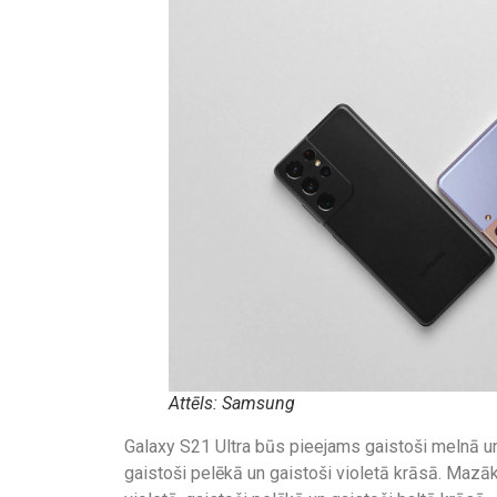
Attēls: Samsung
Galaxy S21 Ultra būs pieejams gaistoši melnā u
gaistoši pelēkā un gaistoši violetā krāsā. Mazā