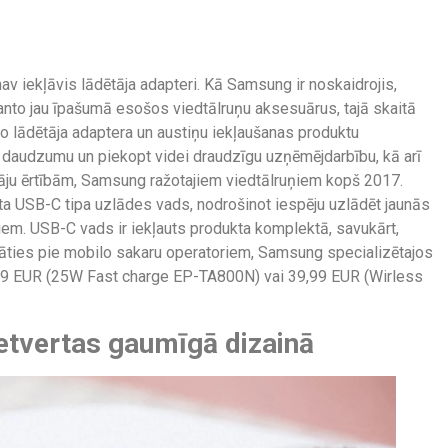
 iekļāvis lādētāja adapteri. Kā Samsung ir noskaidrojis,
zmanto jau īpašumā esošos viedtālruņu aksesuārus, tajā skaitā
no lādētāja adaptera un austiņu iekļaušanas produktu
daudzumu un piekopt videi draudzīgu uzņēmējdarbību, kā arī
otāju ērtībām, Samsung ražotajiem viedtālruņiem kopš 2017.
arta USB-C tipa uzlādes vads, nodrošinot iespēju uzlādēt jaunās
iem. USB-C vads ir iekļauts produkta komplektā, savukārt,
āties pie mobilo sakaru operatoriem, Samsung specializētajos
,99 EUR (25W Fast charge EP-TA800N) vai 39,99 EUR (Wirless
ietvertas gaumīgā dizainā