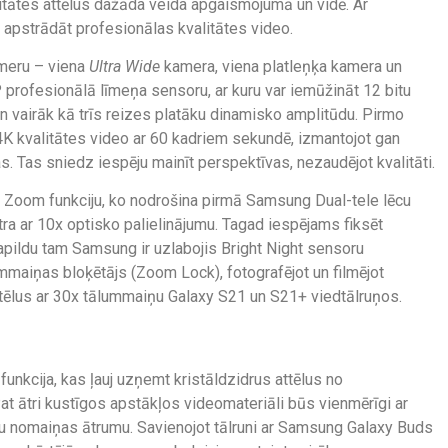
litātes attēlus dažāda veida apgaismojumā un vidē. Ar
 apstrādāt profesionālas kvalitātes video.
ameru – viena
Ultra Wide
kamera, viena platleņķa kamera un
profesionālā līmeņa sensoru, ar kuru var iemūžināt 12 bitu
 vairāk kā trīs reizes platāku dinamisko amplitūdu. Pirmo
 4K kvalitātes video ar 60 kadriem sekundē, izmantojot gan
. Tas sniedz iespēju mainīt perspektīvas, nezaudējot kvalitāti.
ce Zoom funkciju, ko nodrošina pirmā Samsung Dual-tele lēcu
tra ar 10x optisko palielinājumu. Tagad iespējams fiksēt
 Papildu tam Samsung ir uzlabojis Bright Night sensoru
maiņas bloķētājs (Zoom Lock), fotografējot un filmējot
ttēlus ar 30x tālummaiņu Galaxy S21 un S21+ viedtālruņos.
unkcija, kas ļauj uzņemt kristāldzidrus attēlus no
at ātri kustīgos apstākļos videomateriāli būs vienmērīgi ar
ru nomaiņas ātrumu. Savienojot tālruni ar Samsung Galaxy Buds