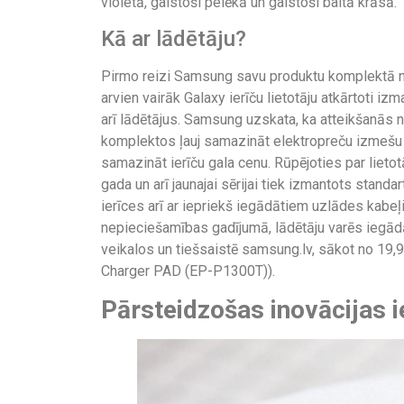
violetā, gaistoši pelēkā un gaistoši baltā krāsā.
Kā ar lādētāju?
Pirmo reizi Samsung savu produktu komplektā nav
arvien vairāk Galaxy ierīču lietotāju atkārtoti i
arī lādētājus. Samsung uzskata, ka atteikšanās 
komplektos ļauj samazināt elektropreču izmešu 
samazināt ierīču gala cenu. Rūpējoties par liet
gada un arī jaunajai sērijai tiek izmantots stand
ierīces arī ar iepriekš iegādātiem uzlādes kabeļ
nepieciešamības gadījumā, lādētāju varēs iegād
veikalos un tiešsaistē samsung.lv, sākot no 19
Charger PAD (EP-P1300T)).
Pārsteidzošas inovācijas 