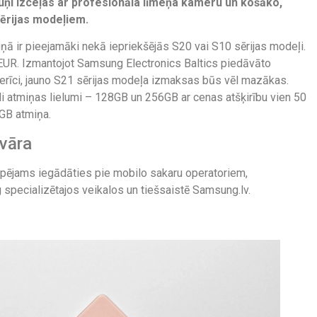
lruņi izceļas ar profesionāla līmeņa kameru un košāko,
 sērijas modeļiem.
ņā ir pieejamāki nekā iepriekšējās S20 vai S10 sērijas modeļi.
9 EUR. Izmantojot Samsung Electronics Baltics piedāvāto
rīci, jauno S21 sērijas modeļa izmaksas būs vēl mazākas.
i atmiņas lielumi – 128GB un 256GB ar cenas atšķirību vien 50
GB atmiņa.
nvāra
pējams iegādāties pie mobilo sakaru operatoriem,
specializētajos veikalos un tiešsaistē Samsung.lv.