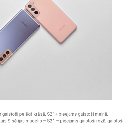
n gaistoši pelēkā krāsā, S21+ pieejams gaistoši melnā,
kais S sērijas modelis – S21 – pieejams gaistoši rozā, gaistoši