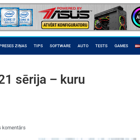
PRESES ZIŅAS
TIPS
SOFTWARE
AUTO
TESTS
GAMES
1 sērija – kuru
s komentārs