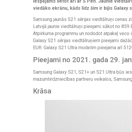
iespējams lietot arī ar S Pen. Jaunie viedtā
viedāko ekrānu, kāds līdz šim ir bijis Galaxy
Samsung jaunās S21 sērijas viedtālruņi cenas zi
Latvijā jaunie viedtālruņi pieejami sākot no 85
Atpirkuma programmu un nododot atpakaļ veco ie
Galaxy S21 sērijas viedtālruņiem pieejami dažād
EUR. Galaxy S21 Ultra modelim pieejama arī 512
Pieejami no 2021. gada 29. ja
Samsung Galaxy S21, S21+ un S21 Ultra būs ies
mazumtirdzniecības partneru veikalos, Samsung 
Krāsa