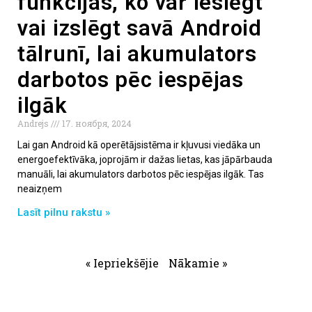
funkcijas, ko var ieslēgt
vai izslēgt savā Android
tālrunī, lai akumulators
darbotos pēc iespējas
ilgāk
Andrejs
17. ноября, 2024
Lai gan Android kā operētājsistēma ir kļuvusi viedāka un
energoefektīvāka, joprojām ir dažas lietas, kas jāpārbauda
manuāli, lai akumulators darbotos pēc iespējas ilgāk. Tas
neaizņem
Lasīt pilnu rakstu »
« Iepriekšējie
Nākamie »