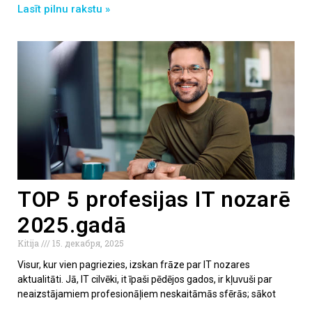
Lasīt pilnu rakstu »
TOP 5 profesijas IT nozarē
2025.gadā
Kitija
15. декабря, 2025
Visur, kur vien pagriezies, izskan frāze par IT nozares
aktualitāti. Jā, IT cilvēki, it īpaši pēdējos gados, ir kļuvuši par
neaizstājamiem profesionāļiem neskaitāmās sfērās; sākot