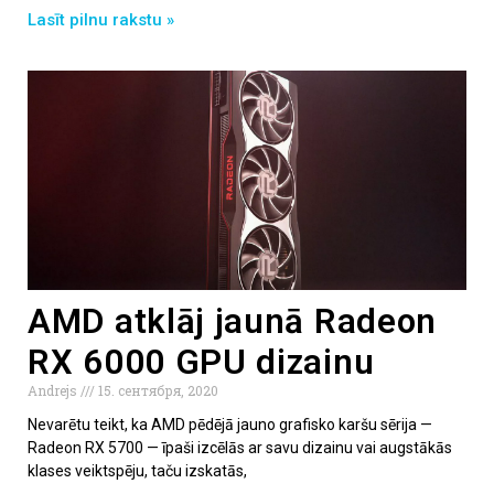
Lasīt pilnu rakstu »
AMD atklāj jaunā Radeon
RX 6000 GPU dizainu
Andrejs
15. сентября, 2020
Nevarētu teikt, ka AMD pēdējā jauno grafisko karšu sērija —
Radeon RX 5700 — īpaši izcēlās ar savu dizainu vai augstākās
klases veiktspēju, taču izskatās,