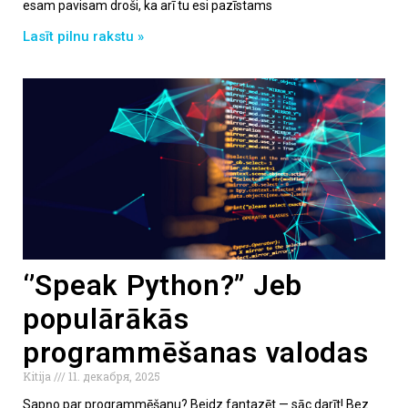
esam pavisam droši, ka arī tu esi pazīstams
Lasīt pilnu rakstu »
‘’Speak Python?” Jeb
populārākās
programmēšanas valodas
Kitija
11. декабря, 2025
Sapņo par programmēšanu? Beidz fantazēt — sāc darīt! Bez