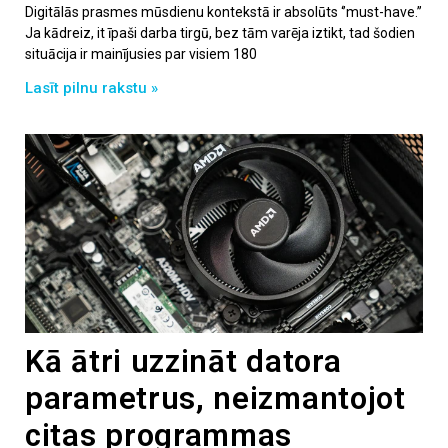
Digitālās prasmes mūsdienu kontekstā ir absolūts ‘’must-have.’’
Ja kādreiz, it īpaši darba tirgū, bez tām varēja iztikt, tad šodien
situācija ir mainījusies par visiem 180
Lasīt pilnu rakstu »
Kā ātri uzzināt datora
parametrus, neizmantojot
citas programmas