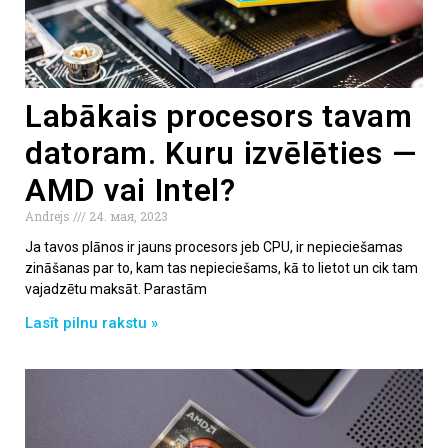
Labākais procesors tavam
datoram. Kuru izvēlēties —
AMD vai Intel?
Andrejs
24. мая, 2023
Ja tavos plānos ir jauns procesors jeb CPU, ir nepieciešamas
zināšanas par to, kam tas nepieciešams, kā to lietot un cik tam
vajadzētu maksāt. Parastām
Lasīt pilnu rakstu »