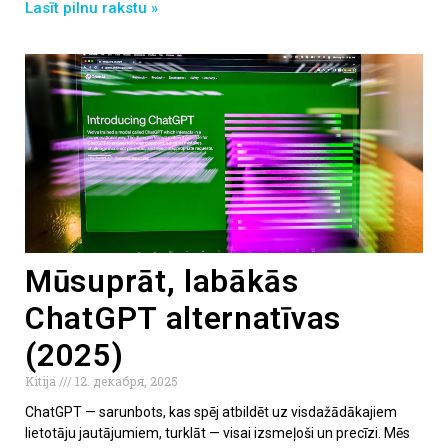
Lasīt pilnu rakstu »
Mūsuprāt, labākās
ChatGPT alternatīvas
(2025)
Kitija
12. декабря, 2025
ChatGPT — sarunbots, kas spēj atbildēt uz visdažādākajiem
lietotāju jautājumiem, turklāt — visai izsmeļoši un precīzi. Mēs