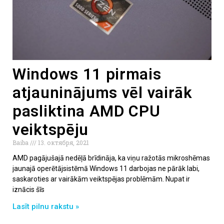
Windows 11 pirmais
atjauninājums vēl vairāk
pasliktina AMD CPU
veiktspēju
Baiba
13. октября, 2021
AMD pagājušajā nedēļā brīdināja, ka viņu ražotās mikroshēmas
jaunajā operētājsistēmā Windows 11 darbojas ne pārāk labi,
saskaroties ar vairākām veiktspējas problēmām. Nupat ir
iznācis šīs
Lasīt pilnu rakstu »