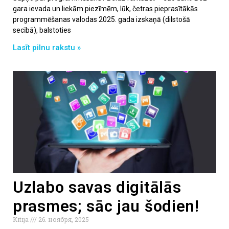
gara ievada un liekām piezīmēm, lūk, četras pieprasītākās
programmēšanas valodas 2025. gada izskaņā (dilstošā
secībā), balstoties
Lasīt pilnu rakstu »
Uzlabo savas digitālās
prasmes; sāc jau šodien!
Kitija
26. ноября, 2025