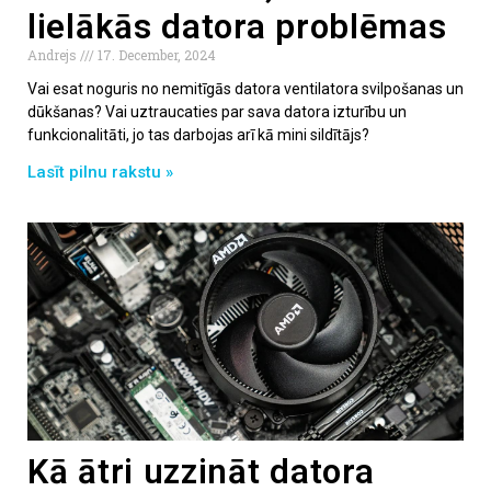
lielākās datora problēmas
Andrejs
17. December, 2024
Vai esat noguris no nemitīgās datora ventilatora svilpošanas un
dūkšanas? Vai uztraucaties par sava datora izturību un
funkcionalitāti, jo tas darbojas arī kā mini sildītājs?
Lasīt pilnu rakstu »
Kā ātri uzzināt datora