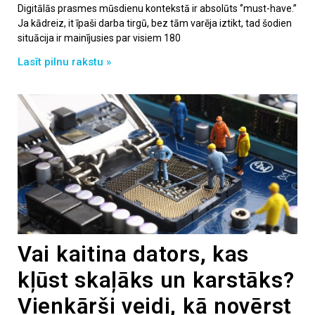
Digitālās prasmes mūsdienu kontekstā ir absolūts ‘’must-have.’’
Ja kādreiz, it īpaši darba tirgū, bez tām varēja iztikt, tad šodien
situācija ir mainījusies par visiem 180
Lasīt pilnu rakstu »
Vai kaitina dators, kas
kļūst skaļāks un karstāks?
Vienkārši veidi, kā novērst