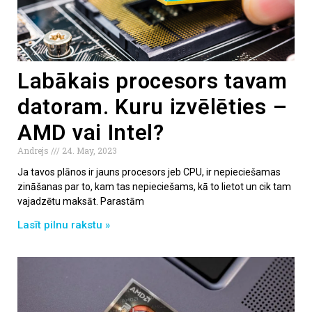
Labākais procesors tavam
datoram. Kuru izvēlēties –
AMD vai Intel?
Andrejs
24. May, 2023
Ja tavos plānos ir jauns procesors jeb CPU, ir nepieciešamas
zināšanas par to, kam tas nepieciešams, kā to lietot un cik tam
vajadzētu maksāt. Parastām
Lasīt pilnu rakstu »