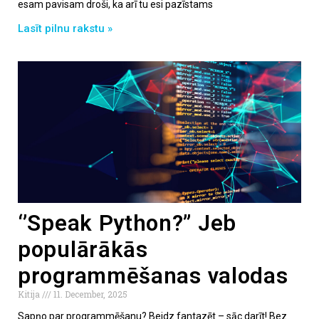
esam pavisam droši, ka arī tu esi pazīstams
Lasīt pilnu rakstu »
‘’Speak Python?” Jeb
populārākās
programmēšanas valodas
Kitija
11. December, 2025
Sapņo par programmēšanu? Beidz fantazēt – sāc darīt! Bez