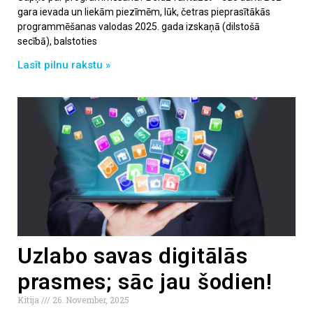
gara ievada un liekām piezīmēm, lūk, četras pieprasītākās
programmēšanas valodas 2025. gada izskaņā (dilstošā
secībā), balstoties
Lasīt pilnu rakstu »
Uzlabo savas digitālās
prasmes; sāc jau šodien!
Kitija
26. November, 2025