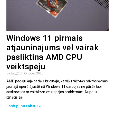
Windows 11 pirmais
atjauninājums vēl vairāk
pasliktina AMD CPU
veiktspēju
Baiba
13. October, 2021
AMD pagājušajā nedēļā brīdināja, ka viņu ražotās mikroshēmas
jaunajā operētājsistēmā Windows 11 darbojas ne pārāk labi,
saskaroties ar vairākām veiktspējas problēmām. Nupat ir
iznācis šīs
Lasīt pilnu rakstu »