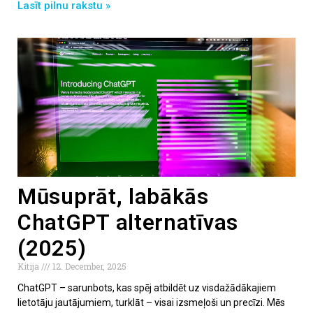
Lasīt pilnu rakstu »
Mūsuprāt, labākās
ChatGPT alternatīvas
(2025)
Kitija
12. December, 2025
ChatGPT – sarunbots, kas spēj atbildēt uz visdažādākajiem
lietotāju jautājumiem, turklāt – visai izsmeļoši un precīzi. Mēs