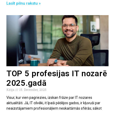
Lasīt pilnu rakstu »
TOP 5 profesijas IT nozarē
2025.gadā
Kitija
15. December, 2025
Visur, kur vien pagriezies, izskan frāze par IT nozares
aktualitāti. Jā, IT cilvēki, it īpaši pēdējos gados, ir kļuvuši par
neaizstājamiem profesionāļiem neskaitāmās sfērās; sākot