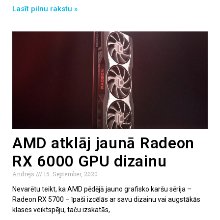
Lasīt pilnu rakstu »
AMD atklāj jaunā Radeon
RX 6000 GPU dizainu
Andrejs
15. September, 2020
Nevarētu teikt, ka AMD pēdējā jauno grafisko karšu sērija –
Radeon RX 5700 – īpaši izcēlās ar savu dizainu vai augstākās
klases veiktspēju, taču izskatās,