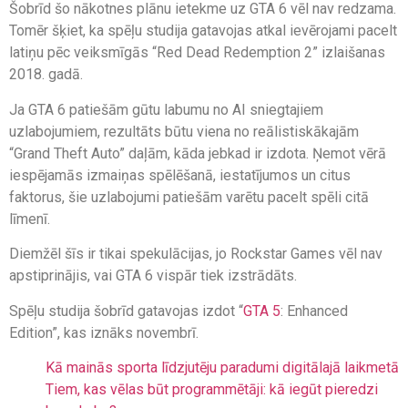
Šobrīd šo nākotnes plānu ietekme uz GTA 6 vēl nav redzama.
Tomēr šķiet, ka spēļu studija gatavojas atkal ievērojami pacelt
latiņu pēc veiksmīgās “Red Dead Redemption 2” izlaišanas
2018. gadā.
Ja GTA 6 patiešām gūtu labumu no AI sniegtajiem
uzlabojumiem, rezultāts būtu viena no reālistiskākajām
“Grand Theft Auto” daļām, kāda jebkad ir izdota. Ņemot vērā
iespējamās izmaiņas spēlēšanā, iestatījumos un citus
faktorus, šie uzlabojumi patiešām varētu pacelt spēli citā
līmenī.
Diemžēl šīs ir tikai spekulācijas, jo Rockstar Games vēl nav
apstiprinājis, vai GTA 6 vispār tiek izstrādāts.
Spēļu studija šobrīd gatavojas izdot “
GTA 5
: Enhanced
Edition”, kas iznāks novembrī.
Kā mainās sporta līdzjutēju paradumi digitālajā laikmetā
Tiem, kas vēlas būt programmētāji: kā iegūt pieredzi