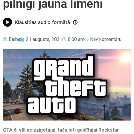
pilnīgi jaunā līmenī
Klausīties audio formātā
Baiba
21 augusts, 2021
8:00 am
Nav komentāru
GTA 6, vēl neizziņotajai, taču ļoti gaidītajai Rockstar