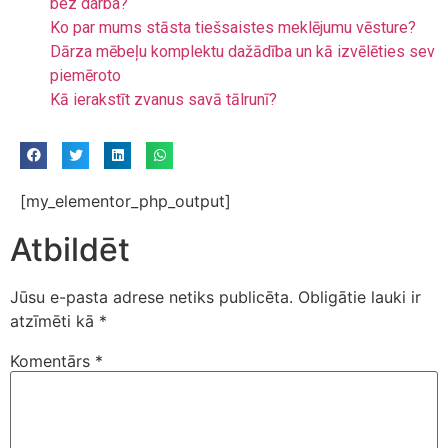
bez darba?
Ko par mums stāsta tiešsaistes meklējumu vēsture?
Dārza mēbeļu komplektu dažādība un kā izvēlēties sev
piemēroto
Kā ierakstīt zvanus savā tālrunī?
[my_elementor_php_output]
Atbildēt
Jūsu e-pasta adrese netiks publicēta.
Obligātie lauki ir
atzīmēti kā
*
Komentārs
*