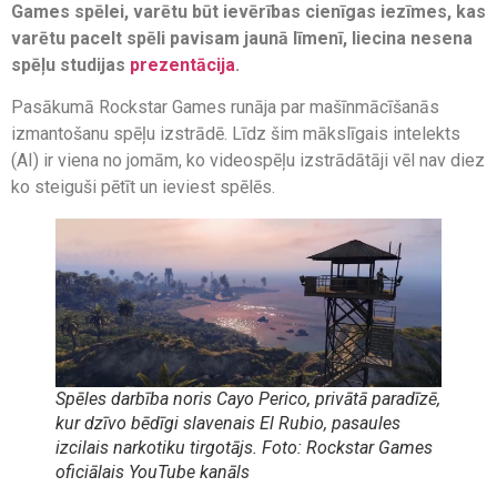
Games spēlei, varētu būt ievērības cienīgas iezīmes, kas
varētu pacelt spēli pavisam jaunā līmenī, liecina nesena
spēļu studijas
prezentācija
.
Pasākumā Rockstar Games runāja par mašīnmācīšanās
izmantošanu spēļu izstrādē. Līdz šim mākslīgais intelekts
(AI) ir viena no jomām, ko videospēļu izstrādātāji vēl nav diez
ko steiguši pētīt un ieviest spēlēs.
Spēles darbība noris Cayo Perico, privātā paradīzē,
kur dzīvo bēdīgi slavenais El Rubio, pasaules
izcilais narkotiku tirgotājs. Foto: Rockstar Games
oficiālais YouTube kanāls