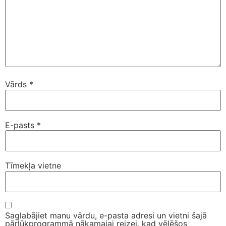
Vārds
*
E-pasts
*
Tīmekļa vietne
Saglabājiet manu vārdu, e-pasta adresi un vietni šajā
pārlūkprogrammā nākamajai reizei, kad vēlēšos