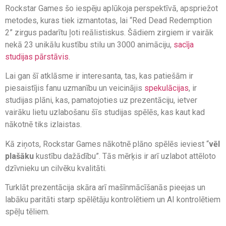
Rockstar Games šo iespēju aplūkoja perspektīvā, apspriežot
metodes, kuras tiek izmantotas, lai “Red Dead Redemption
2” zirgus padarītu ļoti reālistiskus. Šādiem zirgiem ir vairāk
nekā 23 unikālu kustību stilu un 3000 animāciju,
sacīja
studijas pārstāvis
.
Lai gan šī atklāsme ir interesanta, tas, kas patiešām ir
piesaistījis fanu uzmanību un veicinājis
spekulācijas
, ir
studijas plāni, kas, pamatojoties uz prezentāciju, ietver
vairāku lietu uzlabošanu šīs studijas spēlēs, kas kaut kad
nākotnē tiks izlaistas.
Kā ziņots, Rockstar Games nākotnē plāno spēlēs ieviest “
vēl
plašāku
kustību dažādību”. Tās mērķis ir arī uzlabot attēloto
dzīvnieku un cilvēku kvalitāti.
Turklāt prezentācija skāra arī mašīnmācīšanās pieejas un
labāku paritāti starp spēlētāju kontrolētiem un AI kontrolētiem
spēļu tēliem.