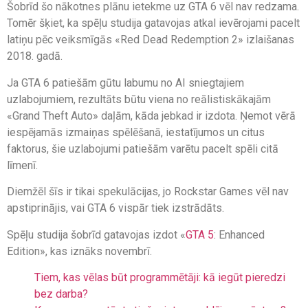
Šobrīd šo nākotnes plānu ietekme uz GTA 6 vēl nav redzama.
Tomēr šķiet, ka spēļu studija gatavojas atkal ievērojami pacelt
latiņu pēc veiksmīgās «Red Dead Redemption 2» izlaišanas
2018. gadā.
Ja GTA 6 patiešām gūtu labumu no AI sniegtajiem
uzlabojumiem, rezultāts būtu viena no reālistiskākajām
«Grand Theft Auto» daļām, kāda jebkad ir izdota. Ņemot vērā
iespējamās izmaiņas spēlēšanā, iestatījumos un citus
faktorus, šie uzlabojumi patiešām varētu pacelt spēli citā
līmenī.
Diemžēl šīs ir tikai spekulācijas, jo Rockstar Games vēl nav
apstiprinājis, vai GTA 6 vispār tiek izstrādāts.
Spēļu studija šobrīd gatavojas izdot «
GTA 5
: Enhanced
Edition», kas iznāks novembrī.
Tiem, kas vēlas būt programmētāji: kā iegūt pieredzi
bez darba?