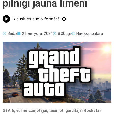
pilnīgi jaunā līmenī
Klausīties audio formātā
Baiba
21 августа, 2021
8:00 дп
Nav komentāru
GTA 6, vēl neizziņotajai, taču ļoti gaidītajai Rockstar