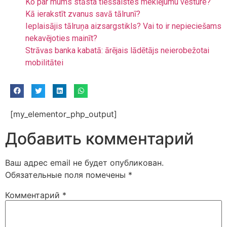
Ko par mums stāsta tiešsaistes meklējumu vēsture?
Kā ierakstīt zvanus savā tālrunī?
Ieplaisājis tālruņa aizsargstikls? Vai to ir nepieciešams
nekavējoties mainīt?
Strāvas banka kabatā: ārējais lādētājs neierobežotai
mobilitātei
[my_elementor_php_output]
Добавить комментарий
Ваш адрес email не будет опубликован.
Обязательные поля помечены
*
Комментарий
*