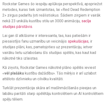
Rockstar Games šo iespēju aplūkoja perspektīvā, apspriežot
metodes, kuras tiek izmantotas, lai «Red Dead Redemption
2» zirgus padarītu ļoti reālistiskus. Šādiem zirgiem ir vairāk
nekā 23 unikālu kustību stilu un 3000 animāciju,
sacīja
studijas pārstāvis
.
Lai gan šī atklāsme ir interesanta, tas, kas patiešām ir
piesaistījis fanu uzmanību un veicinājis
spekulācijas
, ir
studijas plāni, kas, pamatojoties uz prezentāciju, ietver
vairāku lietu uzlabošanu šīs studijas spēlēs, kas kaut kad
nākotnē tiks izlaistas.
Kā ziņots, Rockstar Games nākotnē plāno spēlēs ieviest
«
vēl plašāku
kustību dažādību». Tās mērķis ir arī uzlabot
attēloto dzīvnieku un cilvēku kvalitāti.
Turklāt prezentācija skāra arī mašīnmācīšanās pieejas un
labāku paritāti starp spēlētāju kontrolētiem un AI kontrolētiem
spēļu tēliem.