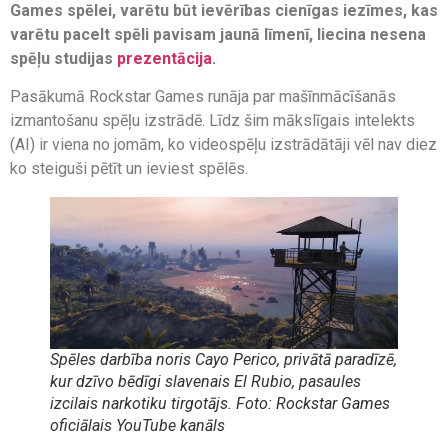
Games spēlei, varētu būt ievērības cienīgas iezīmes, kas
varētu pacelt spēli pavisam jaunā līmenī, liecina nesena
spēļu studijas
prezentācija
.
Pasākumā Rockstar Games runāja par mašīnmācīšanās
izmantošanu spēļu izstrādē. Līdz šim mākslīgais intelekts
(AI) ir viena no jomām, ko videospēļu izstrādātāji vēl nav diez
ko steiguši pētīt un ieviest spēlēs.
Spēles darbība noris Cayo Perico, privātā paradīzē,
kur dzīvo bēdīgi slavenais El Rubio, pasaules
izcilais narkotiku tirgotājs. Foto: Rockstar Games
oficiālais YouTube kanāls