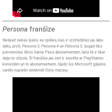
Persona
franšīze
Nešķiet nekas īpašs, ka spēles, kas ir izstrādātas jau labu
laiku, proti,
Persona 3
,
Persona 4
un
Persona 5
, šogad tiks
pievienotas Xbox Game Pass abonementam, taču tā ir tikai
daļa no stāsta. Šī franšīze jau sen ir saistīta ar PlayStation
konsolēm un to abonementiem, tāpēc šis Microsoft gājiens
varētu nopietni ietekmēt Sony maciņu.