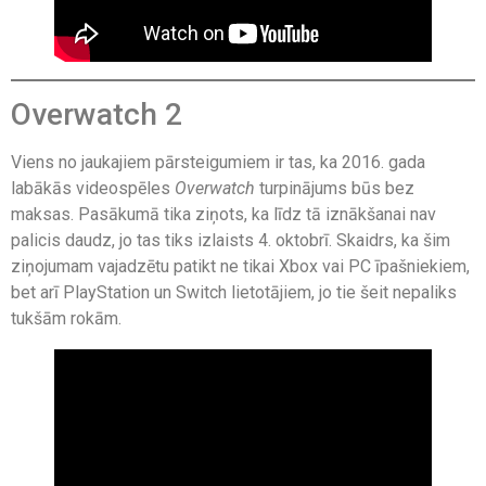
Overwatch 2
Viens no jaukajiem pārsteigumiem ir tas, ka 2016. gada
labākās videospēles
Overwatch
turpinājums būs bez
maksas. Pasākumā tika ziņots, ka līdz tā iznākšanai nav
palicis daudz, jo tas tiks izlaists 4. oktobrī. Skaidrs, ka šim
ziņojumam vajadzētu patikt ne tikai Xbox vai PC īpašniekiem,
bet arī PlayStation un Switch lietotājiem, jo ​​tie šeit nepaliks
tukšām rokām.