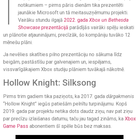
I
notikumiem – pirms pāris dienām tika prezentēti
jaunākie Microsoft un tā meitasuzņēmumu projekti.
Vairāku stundu ilgajā
2022. gada
Xbox un Bethesda
Showcase
prezentācijā
parādījās vairāki spēļu ieskati
un plānotie atjauninājumi, precīzāk, šo kompāniju tuvāko 12
mēnešu plāni.
Ja nevēlies skatīties pilno prezentāciju no sākuma līdz
beigām, pastāstīšu par galvenajiem un, iespējams,
vissvarīgākajiem Xbox studiju plāniem tuvākajā nākotnē.
Hollow Knight: Silksong
Pirms trim gadiem tika paziņots, ka 2017. gada
dārgakmenis
“Hollow Knight” iegūs patiešām pelnītu turpinājumu. Kopš
2019. gada par projektu netika dots daudz ziņu, nav pat ziņu
par precīzu izlaišanas datumu, taču jau tagad zināms, ka
Xbox
Game Pass
abonentiem šī spēle būs bez maksas.