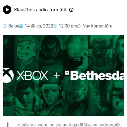
Klausīties audio formātā
Baiba
14 jūnijs, 2022
12:00 pm
Nav komentāru
espējams, viens no vasaras gaidītākajiem videospēļu