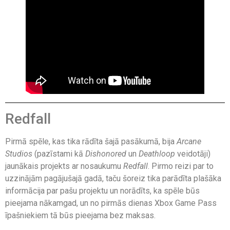
Redfall
Pirmā spēle, kas tika rādīta šajā pasākumā, bija
Arcane
Studios
(pazīstami kā
Dishonored
un
Deathloop
veidotāji)
jaunākais projekts ar nosaukumu
Redfall
. Pirmo reizi par to
uzzinājām pagājušajā gadā, taču šoreiz tika parādīta plašāka
informācija par pašu projektu un norādīts, ka spēle būs
pieejama nākamgad, un no pirmās dienas Xbox Game Pass
īpašniekiem tā būs pieejama bez maksas.