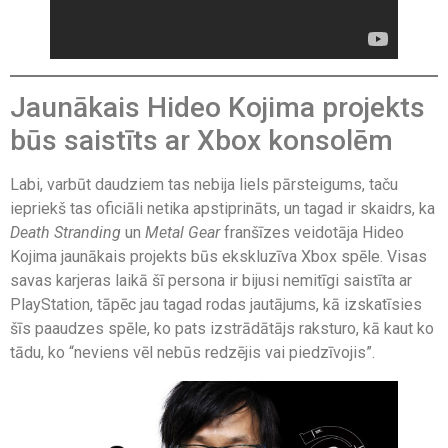
Jaunākais Hideo Kojima projekts
būs saistīts ar Xbox konsolēm
Labi, varbūt daudziem tas nebija liels pārsteigums, taču
iepriekš tas oficiāli netika apstiprināts, un tagad ir skaidrs, ka
Death Stranding
un
Metal Gear
franšīzes veidotāja Hideo
Kojima jaunākais projekts būs ekskluzīva Xbox spēle. Visas
savas karjeras laikā šī persona ir bijusi nemitīgi saistīta ar
PlayStation, tāpēc jau tagad rodas jautājums, kā izskatīsies
šīs paaudzes spēle, ko pats izstrādātājs raksturo, kā kaut ko
tādu, ko “neviens vēl nebūs redzējis vai piedzīvojis”.