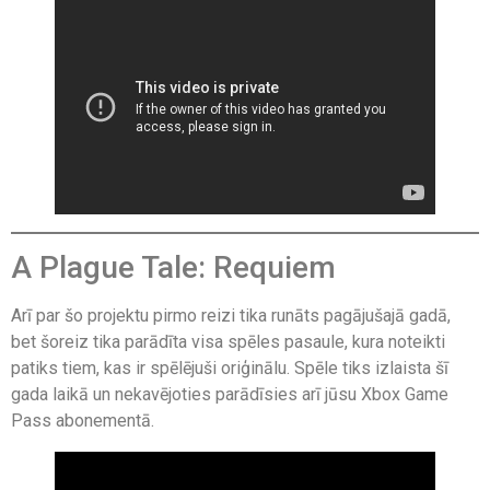
A Plague Tale: Requiem
Arī par šo projektu pirmo reizi tika runāts pagājušajā gadā,
bet šoreiz tika parādīta visa spēles pasaule, kura noteikti
patiks tiem, kas ir spēlējuši oriģinālu. Spēle tiks izlaista šī
gada laikā un nekavējoties parādīsies arī jūsu Xbox Game
Pass abonementā.