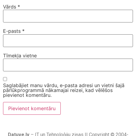
Vārds
*
E-pasts
*
Tīmekļa vietne
Saglabājiet manu vārdu, e-pasta adresi un vietni šajā
pārlūkprogrammā nākamajai reizei, kad vēlēšos
pievienot komentāru.
Datuve.lv
– IT un Tehnoloģiju ziņas || Copyright © 2004-