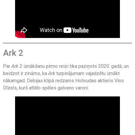
Ark 2
Par
Ark 2
iznākšanu pirmo reizi tika paziņots 2020. gadā, un
beidzot ir zināms, ka
Ark
turpinājumam vajadzētu iznākt
nākamgad. Debijas klipā redzams Holivudas aktieris Vins
Dīzels, kurš attēlo spēles galveno varoni.