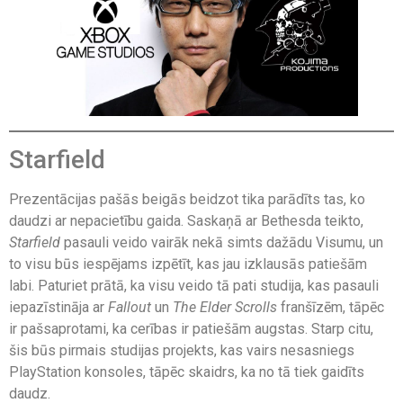
Starfield
Prezentācijas pašās beigās beidzot tika parādīts tas, ko
daudzi ar nepacietību gaida. Saskaņā ar Bethesda teikto,
Starfield
pasauli veido vairāk nekā simts dažādu Visumu, un
to visu būs iespējams izpētīt, kas jau izklausās patiešām
labi. Paturiet prātā, ka visu veido tā pati studija, kas pasauli
iepazīstināja ar
Fallout
un
The Elder Scrolls
franšīzēm, tāpēc
ir pašsaprotami, ka cerības ir patiešām augstas. Starp citu,
šis būs pirmais studijas projekts, kas vairs nesasniegs
PlayStation konsoles, tāpēc skaidrs, ka no tā tiek gaidīts
daudz.