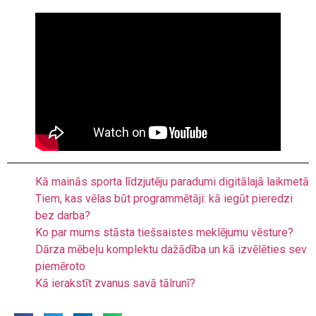
Kā mainās sporta līdzjutēju paradumi digitālajā laikmetā
Tiem, kas vēlas būt programmētāji: kā iegūt pieredzi
bez darba?
Ko par mums stāsta tiešsaistes meklējumu vēsture?
Dārza mēbeļu komplektu dažādība un kā izvēlēties sev
piemēroto
Kā ierakstīt zvanus savā tālrunī?