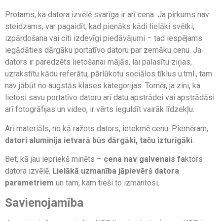
Protams, ka datora izvēlē svarīga ir arī cena. Ja pirkums nav
steidzams, var pagaidīt, kad pienāks kādi lielāki svētki,
izpārdošana vai citi izdevīgi piedāvājumi – tad iespējams
iegādāties dārgāku portatīvo datoru par zemāku cenu. Ja
dators ir paredzēts lietošanai mājās, lai palasītu ziņas,
uzrakstītu kādu referātu, pārlūkotu sociālos tīklus u.tml., tam
nav jābūt no augstās klases kategorijas. Tomēr, ja zini, ka
lietosi savu portatīvo datoru arī datu apstrādei vai apstrādāsi
arī fotogrāfijas un video, ir vērts ieguldīt vairāk līdzekļu.
Arī materiāls, no kā ražots dators, ietekmē cenu. Piemēram,
datori alumīnija ietvarā būs dārgāki, taču izturīgāki
.
Bet, kā jau iepriekš minēts –
cena nav galvenais fa
ktors
datora izvēlē.
Lielākā uzmanība jāpievērš datora
parametriem
un tam, kam tieši to izmantosi.
Savienojamība