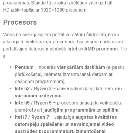
programmas. Standartā iesaka izvēlēties vismaz Full
HD izšķirtspēju ar 1920×1080 pikseļiem.
Procesors
Viens no svarīgākajiem portatīvo datoru faktoriem, no kā
atkarīga to veiktspēja, ir procesors. Teju visos modernajos
portatīvajos datoros ir iebūvēti
Intel
un
AMD procesori
. Tie
ir:
Pentium
– noderēs
vienkāršām darbībām
(e-pastu
pārlūkošanai, interneta izmantošanai, darbam ar
dažādām programmām);
Intel i3
/
Ryzen 3
– universāliem klēpjdatoriem,
der
vairumam uzdevumu;
Intel i5
/
Ryzen 5
– procesors ar augstu veiktspēju,
piemērots arī
jaudīgām programmām
un
spēlēm
;
Itel i7
/
Ryzen 7
­– vajadzīgs
augstas kvalitātes
datorspēļu spēlēšanai
un
nevainojamai video
apstrādes programmatūru izmantošanai
;