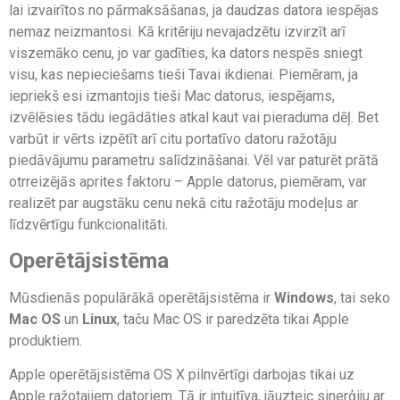
lai izvairītos no pārmaksāšanas, ja daudzas datora iespējas
nemaz neizmantosi. Kā kritēriju nevajadzētu izvirzīt arī
viszemāko cenu, jo var gadīties, ka dators nespēs sniegt
visu, kas nepieciešams tieši Tavai ikdienai. Piemēram, ja
iepriekš esi izmantojis tieši Mac datorus, iespējams,
izvēlēsies tādu iegādāties atkal kaut vai pieraduma dēļ. Bet
varbūt ir vērts izpētīt arī citu portatīvo datoru ražotāju
piedāvājumu parametru salīdzināšanai. Vēl var paturēt prātā
otrreizējās aprites faktoru – Apple datorus, piemēram, var
realizēt par augstāku cenu nekā citu ražotāju modeļus ar
līdzvērtīgu funkcionalitāti.
Operētājsistēma
Mūsdienās populārākā operētājsistēma ir
Windows
, tai seko
Mac OS
un
Linux
, taču Mac OS ir paredzēta tikai Apple
produktiem.
Apple operētājsistēma OS X pilnvērtīgi darbojas tikai uz
Apple ražotajiem datoriem. Tā ir intuitīva, jāuzteic sinerģiju ar