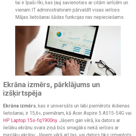
tai ir īpaši rīki, kas ļauj savienoties ar citām ierīcēm un
vienam IT administratoram pārvaldīt visas ierīces.
Mājas lietošanai šādas funkcijas nav nepieciešams.
Ekrāna izmērs, pārklājums un
izšķirtspēja
Ekrāna izmērs
, kas ir universāls un labi piemērots ikdienas
lietošanai, ir 15,6», piemēram, kā Acer Aspire 5 A515-54G vai
HP Laptop 15s-fq1900ny
. Jāņem gan vērā, ka dators ar
lielāku ekrānu svara ziņā būs smagāks nekā ierīces ar
mazāku ekrānu. Jāņem vērā arī tas, vai dators tiks izmantots