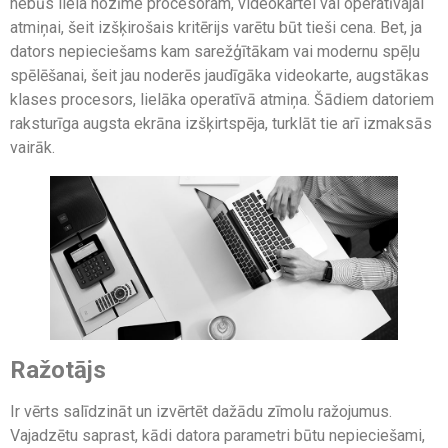
nebūs liela nozīme procesoram, videokartei vai operatīvajai
atmiņai, šeit izšķirošais kritērijs varētu būt tieši cena. Bet, ja
dators nepieciešams kam sarežģītākam vai modernu spēļu
spēlēšanai, šeit jau noderēs jaudīgāka videokarte, augstākas
klases procesors, lielāka operatīvā atmiņa. Šādiem datoriem
raksturīga augsta ekrāna izšķirtspēja, turklāt tie arī izmaksās
vairāk.
Ražotājs
Ir vērts salīdzināt un izvērtēt dažādu zīmolu ražojumus.
Vajadzētu saprast, kādi datora parametri būtu nepieciešami,