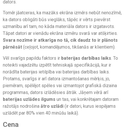
dators.
Tomēr jāatceras, ka mazāks ekrāna izmērs nebūt nenozīmē,
ka dators obligāti būs vieglāks, tāpēc ir vērts pievērst
uzmanību arī tam, no kāda materiāla dators ir izgatavots.
Tāpat datori ar vienādu ekrāna izmēru svarā var atšķirties.
Svara nozīme ir atkarīga no tā, cik daudz to ir plānots
pārnēsāt
(ceļojot, komandējumos, tikšanās ar klientiem).
Vēl svarīgs papildu faktors ir
baterijas darbības laiks
. To
noteikti vajadzētu izpētīt tehniskajā specifikācijā, kur ir
norādīta baterijas ietilpība vai baterijas darbības laiks.
Protams, svarīgs ir arī datora izmantošanas mērķis, jo,
piemēram, spēlējot spēles vai izmantojot grafiskā dizaina
programmas, dators izlādēsies ātrāk. Jāņem vērā arī
baterijas uzlādes ilgums
un tas, vai konkrētajam datoram
ražotājs nodrošina
ātro uzlādi
(ir datori, kurus iespējams
uzlādēt par 80% vien 40 minūšu laikā).
Cena