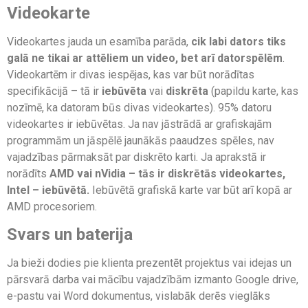
Videokarte
Videokartes jauda un esamība parāda,
cik labi dators tiks
galā ne tikai ar attēliem un video, bet arī datorspēlēm
.
Videokartēm ir divas iespējas, kas var būt norādītas
specifikācijā – tā ir
iebūvēta
vai
diskrēta
(papildu karte, kas
nozīmē, ka datoram būs divas videokartes). 95% datoru
videokartes ir iebūvētas. Ja nav jāstrādā ar grafiskajām
programmām un jāspēlē jaunākās paaudzes spēles, nav
vajadzības pārmaksāt par diskrēto karti. Ja aprakstā ir
norādīts
AMD vai nVidia – tās ir diskrētās videokartes,
Intel – iebūvētā.
Iebūvētā grafiskā karte var būt arī kopā ar
AMD procesoriem.
Svars un baterija
Ja bieži dodies pie klienta prezentēt projektus vai idejas un
pārsvarā darba vai mācību vajadzībām izmanto Google drive,
e-pastu vai Word dokumentus, vislabāk derēs vieglāks