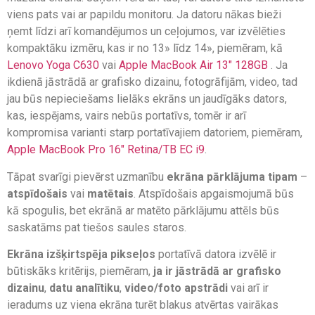
viens pats vai ar papildu monitoru. Ja datoru nākas bieži
ņemt līdzi arī komandējumos un ceļojumos, var izvēlēties
kompaktāku izmēru, kas ir no 13» līdz 14», piemēram, kā
Lenovo Yoga C630
vai
Apple MacBook Air 13″ 128GB
. Ja
ikdienā jāstrādā ar grafisko dizainu, fotogrāfijām, video, tad
jau būs nepieciešams lielāks ekrāns un jaudīgāks dators,
kas, iespējams, vairs nebūs portatīvs, tomēr ir arī
kompromisa varianti starp portatīvajiem datoriem, piemēram,
Apple MacBook Pro 16″ Retina/TB EC i9
.
Tāpat svarīgi pievērst uzmanību
ekrāna pārklājuma tipam
–
atspīdošais
vai
matētais
. Atspīdošais apgaismojumā būs
kā spogulis, bet ekrānā ar matēto pārklājumu attēls būs
saskatāms pat tiešos saules staros.
Ekrāna izšķirtspēja pikseļos
portatīvā datora izvēlē ir
būtiskāks kritērijs, piemēram,
ja ir jāstrādā ar grafisko
dizainu
,
datu analītiku
,
video/foto apstrādi
vai arī ir
ieradums uz viena ekrāna turēt blakus atvērtas vairākas