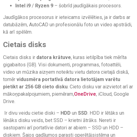
Intel i9
/
Ryzen 9
– šobrīd jaudīgākais procesors.
Jaudīgākos procesorus ir ieteicams izvēlēties, ja ir darbs ar
datubāzēm, AutoCAD un profesionālu foto un video apstrādi,
kā arī spēlēm.
Cietais disks
Cietais disks ir
datora krātuve
, kuras ietilpība tiek mērīta
gigabaitos (GB). Visi dokumenti, programmas, fotoattēli,
video un mūzika aizņem noteiktu vietu datora cietajā diskā,
tomēr
vidusmēra portatīvā datora lietotājam varētu
pietikt ar 256 GB cieto disku
. Cieto disku var aizvietot arī ar
mākoņpakalpojumiem, piemēram,
OneDrive
, iCloud, Google
Drive.
Ir divu veidu cietie diski –
HDD
un
SSD
. HDD ir lētāks un
lēnāks disku veids, bet SSD – krietni ātrāks. Nereti ir
sastopami arī portatīvie datori ar abiem – SSD un HDD –
diskiem. Šajos gadījumos parasti operētājsistēma un