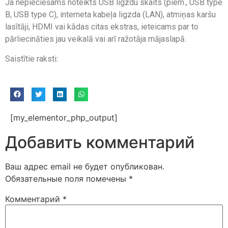
Ja nepieciešams noteikts USB ligzdu skaits (piem., USB type
B, USB type C), interneta kabeļa ligzda (LAN), atmiņas karšu
lasītāji, HDMI vai kādas citas ekstras, ieteicams par to
pārliecināties jau veikalā vai arī ražotāja mājaslapā.
Saistītie raksti:
[my_elementor_php_output]
Добавить комментарий
Ваш адрес email не будет опубликован.
Обязательные поля помечены
*
Комментарий
*