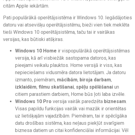
citām Apple iekārtām.
Pati populārākā operētājsistēma ir Windows 10. Iegādājoties
datoru vai atsevišķu operētājsistēmu, bieži vien tiek meklēta
tieši Windows 10 operētājsistēma, taču tai ir vairākas
versijas, kas būtiski atšķiras.
Windows 10 Home
ir vispopulārākā operētājsistēmas
versija, kā arī visbiežāk sastopama datoros, kas
pieejami veikalu plauktos. Home versijā ir viss, kas
nepieciešams vidusmēra datora lietotājam. Ja datoru
izmanto, piemēram,
mācībām
,
biroja darbam
,
izklaidēm
,
filmu skatīšanai
,
spēļu spēlēšanai
un
citiem parastiem darbiem, Home būs ļoti laba izvēle.
Windows 10 Pro
versija vairāk paredzēta
biznesam
.
Visas papildu funkcijas vairāk vai mazāk ir orientētas
uz lietišķajām vajadzībām. Piemēram, tai ir spēcīgāka
datu drošības sistēma, kas neļaus piekļūt svarīgiem
biznesa datiem un citai konfidenciālai informācijai. Vēl