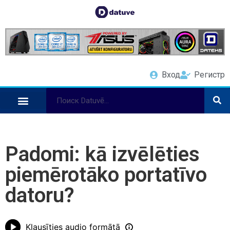
Вход
Регистр
Padomi: kā izvēlēties
piemērotāko portatīvo
datoru?
Klausīties audio formātā