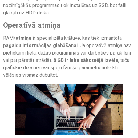
nozīmīgākās programmas tiek instalētas uz SSD, bet faili
glabāti uz HDD diska.
Operatīvā atmiņa
RAM/
atmiņa
ir specializēta krātuve, kas tiek izmantota
pagaidu informācijas glabāšanai
. Ja operatīvā atmiņa nav
pietiekami liela, dažas programmas var darboties pārāk lēni
vai pat pārstāt strādāt.
8 GB ir laba sākotnējā izvēle
, taču
grafiskie dizaineri vai spēļu fani šo parametru noteikti
vēlēsies vismaz dubultot.