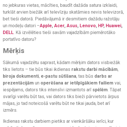
no jebkuras vietas, mācīties, baudīt dažāda satura izklaidi,
turklāt arvien biežāk arī televīziju skatāmies nevis televizorā,
bet tieši datorā. Piedāvājumā ir desmitiem dažādu ražotāju
un modeļu datori –
Apple
,
Acer
,
Asus
,
Lenovo
,
HP
,
Huawei
,
DELL
. Kā izvēlēties tieši savām vajadzībām piemērotāko
portatīvo datoru?
Mērķis
Sākumā vajadzētu saprast, kādam mērķim dators visbiežāk
tiks lietots – tie būs tikai ikdienas
rakstu darbi mācībām
,
biroja dokumenti
,
e-pastu sūtīšana
, tas būs
darbs ar
prezentācijām
un
operēšana ar ietilpīgākiem failiem
vai,
iespējams, dators tiks intensīvi izmantots arī
spēlēm
. Tāpat
svarīgi varētu būt tas, vai dators tiks bieži pārvietots ārpus
mājas, jo tad noteicošā varētu būt ne tikai jauda, bet arī
izmērs.
Ikdienas rakstu darbiem pietiks ar vienkāršāku ierīci, kur