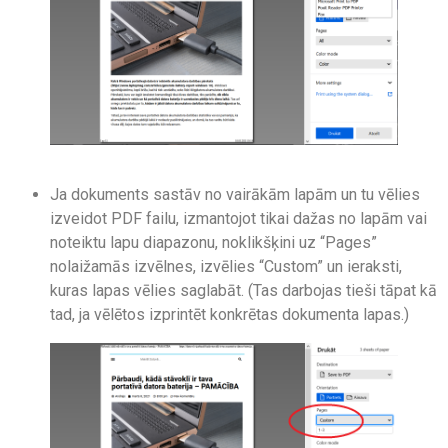
Ja dokuments sastāv no vairākām lapām un tu vēlies
izveidot PDF failu, izmantojot tikai dažas no lapām vai
noteiktu lapu diapazonu, noklikšķini uz “Pages”
nolaižamās izvēlnes, izvēlies “Custom” un ieraksti,
kuras lapas vēlies saglabāt. (Tas darbojas tieši tāpat kā
tad, ja vēlētos izprintēt konkrētas dokumenta lapas.)