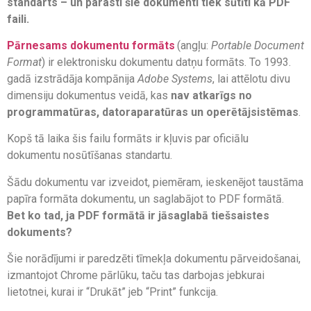
standarts – un parasti šie dokumenti tiek sūtīti kā PDF
faili.
Pārnesams dokumentu formāts
(angļu:
Portable Document
Format
) ir elektronisku dokumentu datņu formāts. To 1993.
gadā izstrādāja kompānija
Adobe Systems
, lai attēlotu divu
dimensiju dokumentus veidā, kas
nav atkarīgs no
programmatūras, datoraparatūras un operētājsistēmas
.
Kopš tā laika šis failu formāts ir kļuvis par oficiālu
dokumentu nosūtīšanas standartu.
Šādu dokumentu var izveidot, piemēram, ieskenējot taustāma
papīra formāta dokumentu, un saglabājot to PDF formātā.
Bet ko tad, ja PDF formātā ir jāsaglabā tiešsaistes
dokuments?
Šie norādījumi ir paredzēti tīmekļa dokumentu pārveidošanai,
izmantojot Chrome pārlūku, taču tas darbojas jebkurai
lietotnei, kurai ir “Drukāt” jeb “Print” funkcija.