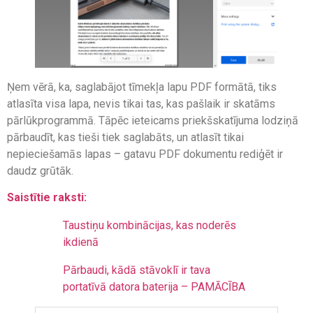
Ņem vērā, ka, saglabājot tīmekļa lapu PDF formātā, tiks
atlasīta visa lapa, nevis tikai tas, kas pašlaik ir skatāms
pārlūkprogrammā. Tāpēc ieteicams priekšskatījuma lodziņā
pārbaudīt, kas tieši tiek saglabāts, un atlasīt tikai
nepieciešamās lapas – gatavu PDF dokumentu rediģēt ir
daudz grūtāk.
Saistītie raksti:
Taustiņu kombinācijas, kas noderēs
ikdienā
Pārbaudi, kādā stāvoklī ir tava
portatīvā datora baterija – PAMĀCĪBA