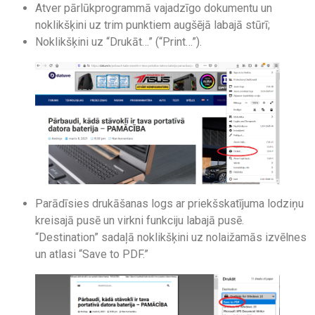
Atver pārlūkprogrammā vajadzīgo dokumentu un
noklikšķini uz trim punktiem augšējā labajā stūrī;
Noklikšķini uz “Drukāt…” (“Print…”).
Parādīsies drukāšanas logs ar priekšskatījuma lodziņu
kreisajā pusē un virkni funkciju labajā pusē.
“Destination” sadaļā noklikšķini uz nolaižamās izvēlnes
un atlasi “Save to PDF.”