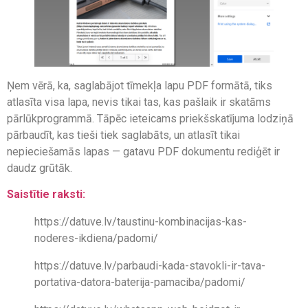
Ņem vērā, ka, saglabājot tīmekļa lapu PDF formātā, tiks
atlasīta visa lapa, nevis tikai tas, kas pašlaik ir skatāms
pārlūkprogrammā. Tāpēc ieteicams priekšskatījuma lodziņā
pārbaudīt, kas tieši tiek saglabāts, un atlasīt tikai
nepieciešamās lapas — gatavu PDF dokumentu rediģēt ir
daudz grūtāk.
Saistītie raksti:
https://datuve.lv/taustinu-kombinacijas-kas-
noderes-ikdiena/padomi/
https://datuve.lv/parbaudi-kada-stavokli-ir-tava-
portativa-datora-baterija-pamaciba/padomi/