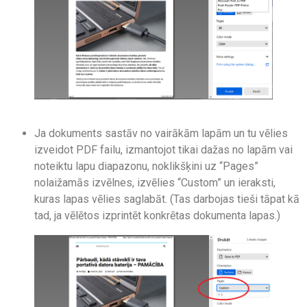
Ja dokuments sastāv no vairākām lapām un tu vēlies
izveidot PDF failu, izmantojot tikai dažas no lapām vai
noteiktu lapu diapazonu, noklikšķini uz “Pages”
nolaižamās izvēlnes, izvēlies “Custom” un ieraksti,
kuras lapas vēlies saglabāt. (Tas darbojas tieši tāpat kā
tad, ja vēlētos izprintēt konkrētas dokumenta lapas.)