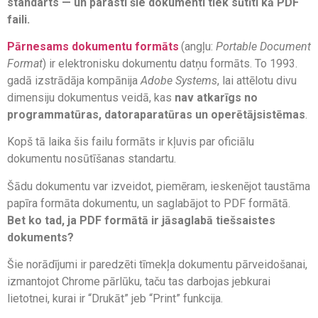
standarts — un parasti šie dokumenti tiek sūtīti kā PDF
faili.
Pārnesams dokumentu formāts
(angļu:
Portable Document
Format
) ir elektronisku dokumentu datņu formāts. To 1993.
gadā izstrādāja kompānija
Adobe Systems
, lai attēlotu divu
dimensiju dokumentus veidā, kas
nav atkarīgs no
programmatūras, datoraparatūras un operētājsistēmas
.
Kopš tā laika šis failu formāts ir kļuvis par oficiālu
dokumentu nosūtīšanas standartu.
Šādu dokumentu var izveidot, piemēram, ieskenējot taustāma
papīra formāta dokumentu, un saglabājot to PDF formātā.
Bet ko tad, ja PDF formātā ir jāsaglabā tiešsaistes
dokuments?
Šie norādījumi ir paredzēti tīmekļa dokumentu pārveidošanai,
izmantojot Chrome pārlūku, taču tas darbojas jebkurai
lietotnei, kurai ir “Drukāt” jeb “Print” funkcija.