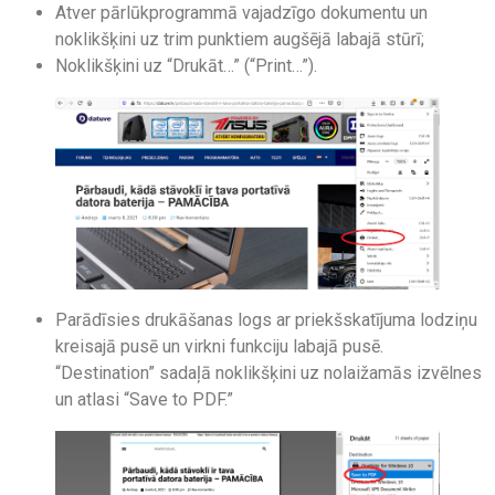
Atver pārlūkprogrammā vajadzīgo dokumentu un
noklikšķini uz trim punktiem augšējā labajā stūrī;
Noklikšķini uz “Drukāt…” (“Print…”).
Parādīsies drukāšanas logs ar priekšskatījuma lodziņu
kreisajā pusē un virkni funkciju labajā pusē.
“Destination” sadaļā noklikšķini uz nolaižamās izvēlnes
un atlasi “Save to PDF.”