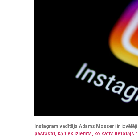
Instagram vadītājs Ādams Mosseri ir izvēlēji
pastāstīt, kā tiek izlemts, ko katrs lietotāj