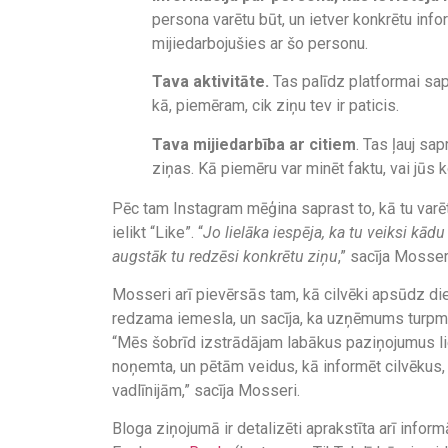
persona varētu būt, un ietver konkrētu infor
mijiedarbojušies ar šo personu.
Tava aktivitāte.
Tas palīdz platformai sapr
kā, piemēram, cik ziņu tev ir paticis.
Tava mijiedarbība ar citiem
. Tas ļauj sa
ziņas. Kā piemēru var minēt faktu, vai jūs 
Pēc tam Instagram mēģina saprast to, kā tu varē
ielikt “Like”. “
Jo lielāka iespēja, ka tu veiksi kād
augstāk tu redzēsi konkrētu ziņu
,” sacīja Mosser
Mosseri arī pievērsās tam, kā cilvēki apsūdz di
redzama iemesla, un sacīja, ka uzņēmums turpm
“Mēs šobrīd izstrādājam labākus paziņojumus liet
noņemta, un pētām veidus, kā informēt cilvēkus, 
vadlīnijām,” sacīja Mosseri.
Bloga ziņojumā ir detalizēti aprakstīta arī infor