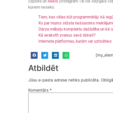
Explore un
Reels
(Instagram TikTok līdzīgais vi
kuriem neseko.
Tiem, kas vēlas būt programmētāji: kā ieg
Ko par mums stāsta tiešsaistes meklējum
Dārza mēbeļu komplektu dažādība un kā i
Kā ierakstīt zvanus savā tālrunī?
Interneta platformas, kurām var uzticēties: 
[my_elem
Atbildēt
Jūsu e-pasta adrese netiks publicēta.
Obligā
Komentārs
*