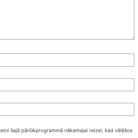
ietni šajā pārlūkprogrammā nākamajai reizei, kad vēlēšos