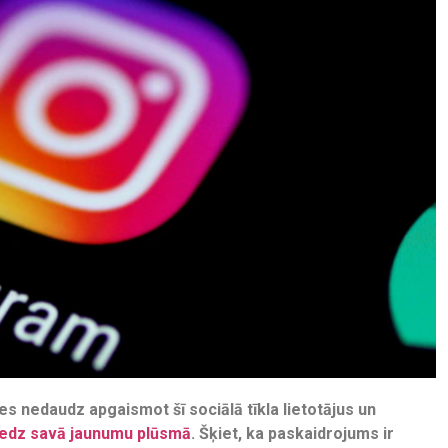
es nedaudz apgaismot šī sociālā tīkla lietotājus un
s redz savā jaunumu plūsmā
. Šķiet, ka paskaidrojums ir