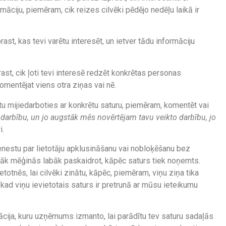
māciju, piemēram, cik reizes cilvēki pēdējo nedēļu laikā ir
ast, kas tevi varētu interesēt, un ietver tādu informāciju
prast, cik ļoti tevi interesē redzēt konkrētas personas
komentējat viens otra ziņas vai nē.
tu mijiedarboties ar konkrētu saturu, piemēram, komentēt vai
u darbību, un jo augstāk mēs novērtējam tavu veikto darbību, jo
i.
enestu par lietotāju apklusināšanu vai nobloķēšanu bez
āk mēģinās labāk paskaidrot, kāpēc saturs tiek noņemts.
otnēs, lai cilvēki zinātu, kāpēc, piemēram, viņu ziņa tika
kad viņu ievietotais saturs ir pretrunā ar mūsu ieteikumu
mācija, kuru uzņēmums izmanto, lai parādītu tev saturu sadaļās