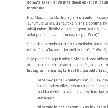
domāts tādēļ, lai vismaz daļēji apkarotu baum
ierakstus.
Pēc Mosseri teiktā, Instagram izmanto tūkstošiem
jaunumu plūsmā, un nav tikai viens algoritms, ka
atklājumiem: lielākā daļa Instagram sekotāju tik
nekā pusi no savas plūsmas (angļu:
Feed
)”.
Šis ir tikai pirmais ieraksts no paskaidrojumu sē
ietekmē cilvēku pieredzi visā lietotnē, tāpēc nāk
Šajā pirmajā bloga ierakstā Mosseri paskaidroja
procesus, kuriem katram ir savs mērķis, lai notei
Instagram izmanto, lai kaut ko parādītu tav
Informācija par konkrētu saturu.
Tā ir i
cik daudziem cilvēkiem tas ir paticis, gan
tas tika ievietots, ja tas ir videoklips, tad, 
pievienota.
Informācija par personu, kas ievietoja 