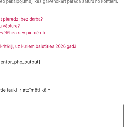
deo pakalpojums), kas galvenokārt parāda saturu no kontiem,
ūt pieredzi bez darba?
u vēsture?
zvēlēties sev piemēroto
kritēriji, uz kuriem balstīties 2026.gadā
entor_php_output]
tie lauki ir atzīmēti kā
*