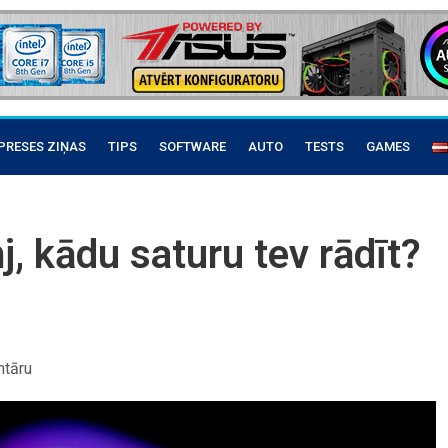
PRESES ZIŅAS
TIPS
SOFTWARE
AUTO
TESTS
GAMES
, kādu saturu tev rādīt?
tāru