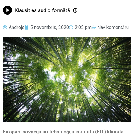
Klausīties audio formātā
Andrejs
5 novembris, 2020
2:05 pm
Nav komentāru
Eiropas Inovāciju un tehnoloģiju institūta (EIT) klimata