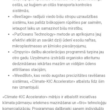
ostās, uz kuģiem un citās transporta kontroles
sistēmās;
«BeeSage» radījuši viedo bišu stropu uzraudzības
sistēmu, kas palīdz biškopjiem rūpēties par saimēm,
ietaupot laiku un samazinot bišu mirstību;
«PurOceans Technology» metode un aprīkojums ļauj
efektīvi atklāt un savākt dziļi ūdenī esošu naftas,
mikroplastmasas un ķīmisko piesārņojumu;
«Empyrio» dalību akcelerācijas programmā turpina jau
otro gadu. Uzņēmums izstrādā organisko atkritumu
dedzināšanas iekārtas mazām un vidējām ūdens
attīrīšanas stacijām;
«WeedBot», kas veido augstas precizitātes ravēšanas
sistēmas, «Climate-KIC Accelerator» atbalstu līdz šim
nav izmantojuši.
«Climate-KIC Accelerator» mērķis ir atbalstīt iniciatīvas
klimata pārmaiņu ietekmes mazināšanai un «tīro» tehnoloģiju
komercializāciju. Programmas dalībnieki saņem individuālo