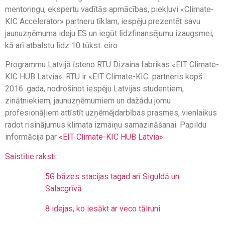
mentoringu, ekspertu vadītās apmācības, piekļuvi «Climate-
KIC Accelerator» partneru tīklam, iespēju prezentēt savu
jaunuzņēmuma ideju ES un iegūt līdzfinansējumu izaugsmei,
kā arī atbalstu līdz 10 tūkst. eiro.
Programmu Latvijā īsteno RTU Dizaina fabrikas «EIT Climate-
KIC HUB Latvia». RTU ir «EIT Climate-KIC partneris kopš
2016. gada, nodrošinot iespēju Latvijas studentiem,
zinātniekiem, jaunuzņēmumiem un dažādu jomu
profesionāļiem attīstīt uzņēmējdarbības prasmes, vienlaikus
radot risinājumus klimata izmaiņu samazināšanai. Papildu
informācija par
«EIT Climate-KIC HUB Latvia»
.
Saistītie raksti:
5G bāzes stacijas tagad arī Siguldā un
Salacgrīvā
8 idejas, ko iesākt ar veco tālruni