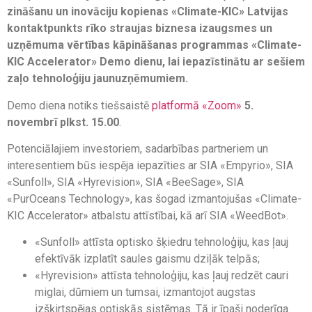
zināšanu un inovāciju kopienas «Climate-KIC» Latvijas
kontaktpunkts rīko straujas biznesa izaugsmes un
uzņēmuma vērtības kāpināšanas programmas «Climate-
KIC Accelerator» Demo dienu, lai iepazīstinātu ar sešiem
zaļo tehnoloģiju jaunuzņēmumiem.
Demo diena notiks tiešsaistē
platformā «Zoom»
5.
novembrī plkst. 15.00
.
Potenciālajiem investoriem, sadarbības partneriem un
interesentiem būs iespēja iepazīties ar SIA «Empyrio», SIA
«Sunfoll», SIA «Hyrevision», SIA «BeeSage», SIA
«PurOceans Technology», kas šogad izmantojušas «Climate-
KIC Accelerator» atbalstu attīstībai, kā arī SIA «WeedBot».
«Sunfoll» attīsta optisko šķiedru tehnoloģiju, kas ļauj
efektīvāk izplatīt saules gaismu dziļāk telpās;
«Hyrevision» attīsta tehnoloģiju, kas ļauj redzēt cauri
miglai, dūmiem un tumsai, izmantojot augstas
izšķirtspējas optiskās sistēmas. Tā ir īpaši noderīga