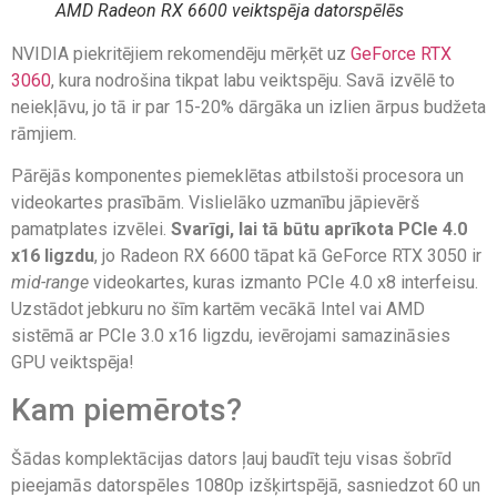
AMD Radeon RX 6600 veiktspēja datorspēlēs
NVIDIA piekritējiem rekomendēju mērķēt uz
GeForce RTX
3060
, kura nodrošina tikpat labu veiktspēju. Savā izvēlē to
neiekļāvu, jo tā ir par 15-20% dārgāka un izlien ārpus budžeta
rāmjiem.
Pārējās komponentes piemeklētas atbilstoši procesora un
videokartes prasībām. Vislielāko uzmanību jāpievērš
pamatplates izvēlei.
Svarīgi, lai tā būtu aprīkota PCIe 4.0
x16 ligzdu
, jo Radeon RX 6600 tāpat kā GeForce RTX 3050 ir
mid-range
videokartes, kuras izmanto PCIe 4.0 x8 interfeisu.
Uzstādot jebkuru no šīm kartēm vecākā Intel vai AMD
sistēmā ar PCIe 3.0 x16 ligzdu, ievērojami samazināsies
GPU veiktspēja!
Kam piemērots?
Šādas komplektācijas dators ļauj baudīt teju visas šobrīd
pieejamās datorspēles 1080p izšķirtspējā, sasniedzot 60 un