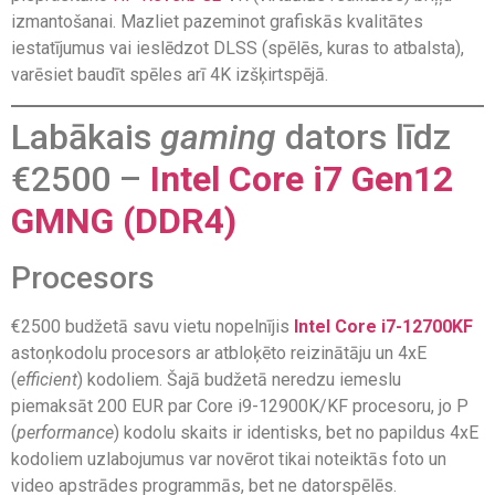
izmantošanai. Mazliet pazeminot grafiskās kvalitātes
iestatījumus vai ieslēdzot DLSS (spēlēs, kuras to atbalsta),
varēsiet baudīt spēles arī 4K izšķirtspējā.
Labākais
gaming
dators līdz
€2500 –
Intel Core i7 Gen12
GMNG (DDR4)
Procesors
€2500 budžetā savu vietu nopelnījis
Intel Core i7-12700KF
astoņkodolu procesors ar atbloķēto reizinātāju un 4xE
(
efficient
) kodoliem. Šajā budžetā neredzu iemeslu
piemaksāt 200 EUR par Core i9-12900K/KF procesoru, jo P
(
performance
) kodolu skaits ir identisks, bet no papildus 4xE
kodoliem uzlabojumus var novērot tikai noteiktās foto un
video apstrādes programmās, bet ne datorspēlēs.