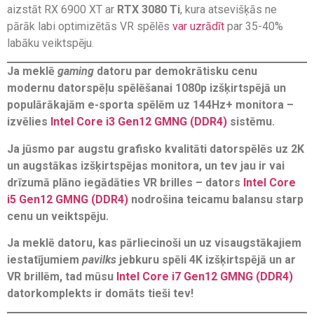
aizstāt RX 6900 XT ar
RTX 3080 Ti
, kura atsevišķās ne
pārāk labi optimizētās VR spēlēs
var uzrādīt
par 35-40%
labāku veiktspēju.
Ja meklē
gaming
datoru par demokrātisku cenu
modernu datorspēļu spēlēšanai 1080p izšķirtspējā un
populārākajām e-sporta spēlēm uz 144Hz+ monitora –
izvēlies
Intel Core i3 Gen12 GMNG (DDR4)
sistēmu.
Ja jūsmo par augstu grafisko kvalitāti datorspēlēs uz 2K
un augstākas izšķirtspējas monitora, un tev jau ir vai
drīzumā plāno iegādāties VR brilles – dators
Intel Core
i5 Gen12 GMNG (DDR4)
nodrošina teicamu balansu starp
cenu un veiktspēju.
Ja meklē datoru, kas pārliecinoši un uz visaugstākajiem
iestatījumiem
pavilks
jebkuru spēli 4K izšķirtspējā un ar
VR brillēm, tad mūsu
Intel Core i7 Gen12 GMNG (DDR4)
datorkomplekts ir domāts tieši tev!