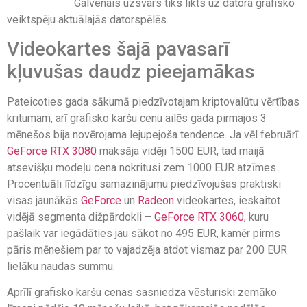
Galvenais uzsvars tiks likts uz datora grafisko
veiktspēju aktuālajās datorspēlēs.
Videokartes šajā pavasarī
kļuvušas daudz pieejamākas
Pateicoties gada sākumā piedzīvotajam kriptovalūtu vērtības
kritumam, arī grafisko karšu cenu ailēs gada pirmajos 3
mēnešos bija novērojama lejupejoša tendence. Ja vēl februārī
GeForce RTX 3080
maksāja vidēji 1500 EUR, tad maijā
atsevišķu modeļu cena nokritusi zem 1000 EUR atzīmes.
Procentuāli līdzīgu samazinājumu piedzīvojušas praktiski
visas jaunākās
GeForce
un
Radeon
videokartes, ieskaitot
vidējā segmenta dižpārdokli –
GeForce RTX 3060
, kuru
pašlaik var iegādāties jau sākot no 495 EUR, kamēr pirms
pāris mēnešiem par to vajadzēja atdot vismaz par 200 EUR
lielāku naudas summu.
Aprīlī grafisko karšu cenas sasniedza vēsturiski zemāko