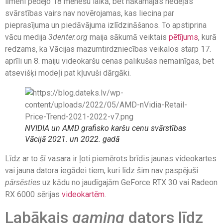
līmeni pēdējo 18 mēnešu laikā, bet nākamajās nedēļās
svārstības vairs nav novērojamas, kas liecina par
pieprasījuma un piedāvājuma izlīdzināšanos. To apstiprina
vācu medija
3denter.org
maija sākumā veiktais
pētījums
, kurā
redzams, ka Vācijas mazumtirdzniecības veikalos starp 17.
aprīli un 8. maiju videokaršu cenas palikušas nemainīgas, bet
atsevišķi modeļi pat kļuvuši dārgāki.
NVIDIA un AMD grafisko karšu cenu svārstības
Vācijā 2021. un 2022. gadā
Līdz ar to šī vasara ir ļoti piemērots brīdis jaunas videokartes
vai jauna datora iegādei tiem, kuri līdz šim nav paspējuši
pārsēsties
uz kādu no jaudīgajām GeForce RTX 30 vai Radeon
RX 6000 sērijas
videokartēm
.
Labākais
gaming
dators līdz