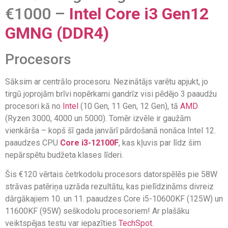
€1000 –
Intel Core i3 Gen12
GMNG (DDR4)
Procesors
Sāksim ar centrālo procesoru. Nezinātājs varētu apjukt, jo
tirgū joprojām brīvi nopērkami gandrīz visi pēdējo 3 paaudžu
procesori kā no
Intel
(10 Gen, 11 Gen, 12 Gen), tā
AMD
(Ryzen 3000, 4000 un 5000). Tomēr izvēle ir gaužām
vienkārša – kopš šī gada janvārī pārdošanā nonāca Intel 12.
paaudzes CPU
Core i3-12100F
, kas kļuvis par līdz šim
nepārspētu budžeta klases līderi.
Šis €120 vērtais četrkodolu procesors datorspēlēs pie 58W
strāvas patēriņa uzrāda rezultātu, kas pielīdzināms divreiz
dārgākajiem 10. un 11. paaudzes Core i5-10600KF (125W) un
11600KF (95W) seškodolu procesoriem! Ar plašāku
veiktspējas testu var iepazīties
TechSpot
.