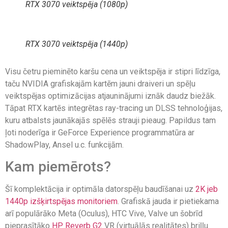
RTX 3070 veiktspēja (1080p)
RTX 3070 veiktspēja (1440p)
Visu četru pieminēto karšu cena un veiktspēja ir stipri līdzīga,
taču NVIDIA grafiskajām kartēm jauni draiveri un spēļu
veiktspējas optimizācijas atjauninājumi iznāk daudz biežāk.
Tāpat RTX kartēs integrētas ray-tracing un DLSS tehnoloģijas,
kuru atbalsts jaunākajās spēlēs strauji pieaug. Papildus tam
ļoti noderīga ir GeForce Experience programmatūra ar
ShadowPlay, Ansel u.c. funkcijām.
Kam piemērots?
Šī komplektācija ir optimāla datorspēļu baudīšanai uz
2K jeb
1440p izšķirtspējas monitoriem
. Grafiskā jauda ir pietiekama
arī populārāko Meta (Oculus), HTC Vive, Valve un šobrīd
pieprasītāko
HP Reverb G2
VR (virtuālās realitātes) briļļu