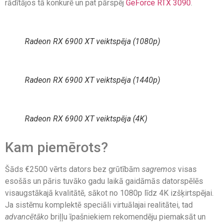
rādītājos tā konkurē un pat pārspēj
GeForce RTX 3090
.
Radeon RX 6900 XT veiktspēja (1080p)
Radeon RX 6900 XT veiktspēja (1440p)
Radeon RX 6900 XT veiktspēja (4K)
Kam piemērots?
Šāds €2500 vērts dators bez grūtībām
sagremos
visas
esošās un pāris tuvāko gadu laikā gaidāmās datorspēlēs
visaugstākajā kvalitātē, sākot no 1080p līdz 4K izšķirtspējai.
Ja sistēmu komplektē speciāli virtuālajai realitātei, tad
advancētāko
briļļu īpašniekiem rekomendēju piemaksāt un