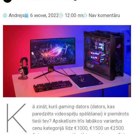
Andrejs
6 июня, 2022
12:00 пп
Nav komentāru
K
ā zināt, kurš
gaming
dators (dators, kas
paredzēts videospēļu spēlēšanai) ir piemērots
tieši tev? Apskatīsim trīs labākos variantus
cenu kategorijā līdz €1000, €1500 un €2500.