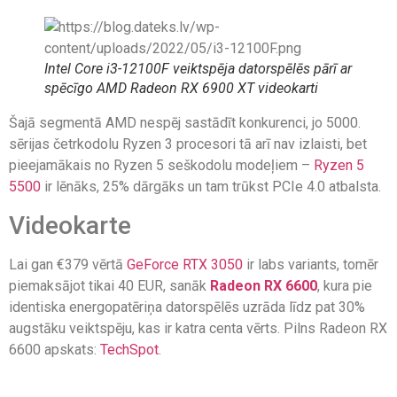
Intel Core i3-12100F veiktspēja datorspēlēs pārī ar
spēcīgo AMD Radeon RX 6900 XT videokarti
Šajā segmentā AMD nespēj sastādīt konkurenci, jo 5000.
sērijas četrkodolu Ryzen 3 procesori tā arī nav izlaisti, bet
pieejamākais no Ryzen 5 seškodolu modeļiem –
Ryzen 5
5500
ir lēnāks, 25% dārgāks un tam trūkst PCIe 4.0 atbalsta.
Videokarte
Lai gan €379 vērtā
GeForce RTX 3050
ir labs variants, tomēr
piemaksājot tikai 40 EUR, sanāk
Radeon RX 6600
, kura pie
identiska energopatēriņa datorspēlēs uzrāda līdz pat 30%
augstāku veiktspēju, kas ir katra centa vērts. Pilns Radeon RX
6600 apskats:
TechSpot
.