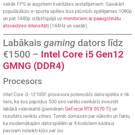
vairāk FPS ar augstiem kvalitātes iestatījumiem. Savukārt
populārākās e-sporta spēles būs plūstoši spēlējamas 1080p
un pat 1440p izšķirtspējā uz
monitoriem ar paaugstinātu
atsvaidzes intensitāti
(144Hz un vairāk).
Labākais
gaming
dators līdz
€1500 –
Intel Core i5 Gen12
GMNG (DDR4)
Procesors
Intel Core i3-12100F procesora potenciāls datorspēlēs ir tik
liels, ka šos papildus 500 eiro varētu vienkārši investēt
labākā videokartē (piemēram
GeForce RTX 3070 Ti
) un
rezultāts neliktu vilties. Tomēr domāsim par nākotni un faktu,
ka modernākajām datorspēlēm ar 4 kodoliem kādreiz
pavisam noteikti kļūs
par īsu
.