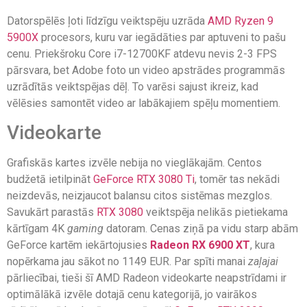
Datorspēlēs ļoti līdzīgu veiktspēju uzrāda
AMD Ryzen 9
5900X
procesors, kuru var iegādāties par aptuveni to pašu
cenu. Priekšroku Core i7-12700KF atdevu nevis 2-3 FPS
pārsvara, bet Adobe foto un video apstrādes programmās
uzrādītās veiktspējas dēļ. To varēsi sajust ikreiz, kad
vēlēsies samontēt video ar labākajiem spēļu momentiem.
Videokarte
Grafiskās kartes izvēle nebija no vieglākajām. Centos
budžetā ietilpināt
GeForce RTX 3080 Ti
, tomēr tas nekādi
neizdevās, neizjaucot balansu citos sistēmas mezglos.
Savukārt parastās
RTX 3080
veiktspēja nelikās pietiekama
kārtīgam 4K
gaming
datoram. Cenas ziņā pa vidu starp abām
GeForce kartēm iekārtojusies
Radeon RX 6900 XT
, kura
nopērkama jau sākot no 1149 EUR. Par spīti manai
zaļajai
pārliecībai, tieši šī AMD Radeon videokarte neapstrīdami ir
optimālākā izvēle dotajā cenu kategorijā, jo vairākos