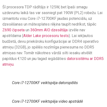
Šī procesora TDP rādītājs ir 125W, bet īpaši smagu
uzdevumu laikā tas var sasniegt pat 190W (PL2) robežu. Lai
izmantotu visu Core i7-12700KF jaudas potenciālu, uz
dzesēšanas un mātesplates rēķina taupīt nedrīkst, tāpēc
Z690 čipseta
un
36
0
mm AIO dzesētāja
izvēle nav
apstrīdama (
Alder Lake procesoru tests
). Lai iekļautos
budžetā, devu priekšroku konfigurācijai ar DDR4 operatīvo
atmiņu (32GB), jo spēlēs nozīmīga pienesuma no DDR5
atmiņas nav. Tomēr nākotnes vārdā silti iesaku atvēlēt
papildus €120 un jau tagad iegādāties
datorsistēmu ar DDR5
atmiņu
.
Core i7-12700KF veiktspēja datorspēlēs
Core i7-12700KF veiktspēja video apstrādē