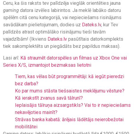
Ceru, ka šis raksts tev palīdzēja vieglāk orientēties jauna
gaming
datora izvēles labirintos. Ja meklē labāko datoru
spēlēm citā cenu kategorijā, vai nepieciešams risinājums
savādākam pielietojumam, dodies uz
Dateks.lv
, kur Tev
palīdzēs atrast optimālāko risinājumu tieši tavām
vajadzībām! (Ikviens
Dateks.lv
pasūtītais datorkomplekts
tiek sakomplektēts un piegādāts bez papildus maksas).
Lasi arī:
Kā straumēt datorspēles un filmas uz Xbox One vai
Series X/S, izmantojot bezmaksas lietotni
Tiem, kas vēlas būt programmētāji: kā iegūt pieredzi
bez darba?
Ko par mums stāsta tiešsaistes meklējumu vēsture?
Kā ierakstīt zvanus savā tālrunī?
Ieplaisājis tālruņa aizsargstikls? Vai to ir nepieciešams
nekavējoties mainīt?
Strāvas banka kabatā: ārējais lādētājs neierobežotai
mobilitātei
Gaming dators: labākie risinājumi budžetā līdz €1000, €1500