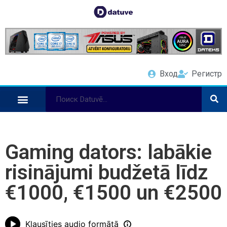
Вход
Регистр
Gaming dators: labākie
risinājumi budžetā līdz
€1000, €1500 un €2500
Klausīties audio formātā