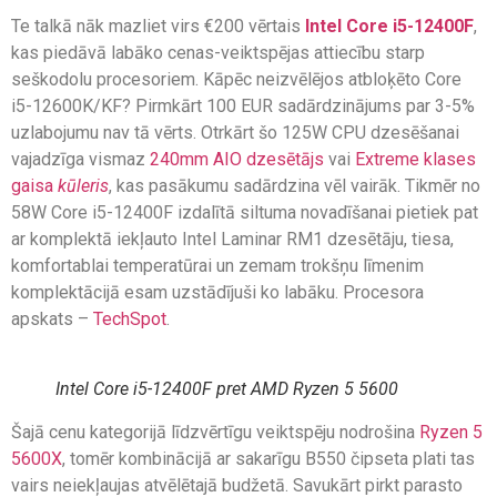
Te talkā nāk mazliet virs €200 vērtais
Intel Core i5-12400F
,
kas piedāvā labāko cenas-veiktspējas attiecību starp
seškodolu procesoriem. Kāpēc neizvēlējos atbloķēto Core
i5-12600K/KF? Pirmkārt 100 EUR sadārdzinājums par 3-5%
uzlabojumu nav tā vērts. Otrkārt šo 125W CPU dzesēšanai
vajadzīga vismaz
240mm AIO dzesētājs
vai
Extreme klases
gaisa
kūleris
, kas pasākumu sadārdzina vēl vairāk. Tikmēr no
58W Core i5-12400F izdalītā siltuma novadīšanai pietiek pat
ar komplektā iekļauto Intel Laminar RM1 dzesētāju, tiesa,
komfortablai temperatūrai un zemam trokšņu līmenim
komplektācijā esam uzstādījuši ko labāku. Procesora
apskats –
TechSpot
.
Intel Core i5-12400F pret AMD Ryzen 5 5600
Šajā cenu kategorijā līdzvērtīgu veiktspēju nodrošina
Ryzen 5
5600X
, tomēr kombinācijā ar sakarīgu B550 čipseta plati tas
vairs neiekļaujas atvēlētajā budžetā. Savukārt pirkt parasto