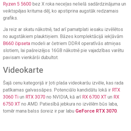
Ryzen 5 56
0
0
bez X roka neceļas nelielā sadārdzinājuma un
veiktspējas krituma dēļ, ko apstiprina augstāk redzamais
grafiks.
Ja reiz ar skatu nākotnē, tad arī pamatplati iesaku izvēlētos
no augstākiem plauktiņiem. Bāzes komplektācijā iekļāvām
B660 čipseta
modeli ar četriem DDR4 operatīvās atmiņas
slotiem, lai pašreizējos 16GB nākotnē pie vajadzības varētu
pavisam vienkārši dubultot.
Videokarte
Šajā cenu kategorijā ir ļoti plaša videokaršu izvēle, kas rada
patīkamas galvassāpes. Potenciālo kandidātu lokā ir
RTX
3060 Ti
un
RTX 3070
no NVIDIA, kā arī
RX 6700 XT
un
RX
6750 XT
no AMD. Patiesībā jebkura no izvēlēm būs laba,
tomēr mana balss šoreiz ir par labu
GeForce RTX 3070
.