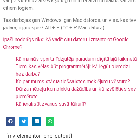
var pārvietot uz atsevišķu logu un turēt atvērtu blakus vai virs
citiem logiem.
Tas darbojas gan Windows, gan Mac datoros, un viss, kas tev
jādara, ir jānospiež Alt + P (⌥ + P Mac datorā).
Īpaši noderīgs rīks: kā vadīt citu datoru, izmantojot Google
Chrome?
Kā mainās sporta līdzjutēju paradumi digitālajā laikmetā
Tiem, kas vēlas būt programmētāji: kā iegūt pieredzi
bez darba?
Ko par mums stāsta tiešsaistes meklējumu vēsture?
Dārza mēbeļu komplektu dažādība un kā izvēlēties sev
piemēroto
Kā ierakstīt zvanus savā tālrunī?
[my_elementor_php_output]