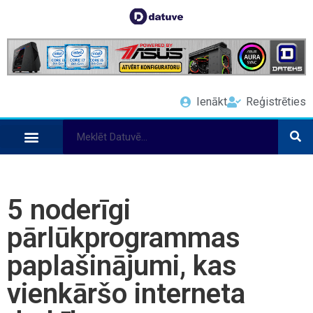
Ienākt
Reģistrēties
5 noderīgi
pārlūkprogrammas
paplašinājumi, kas
vienkāršo interneta