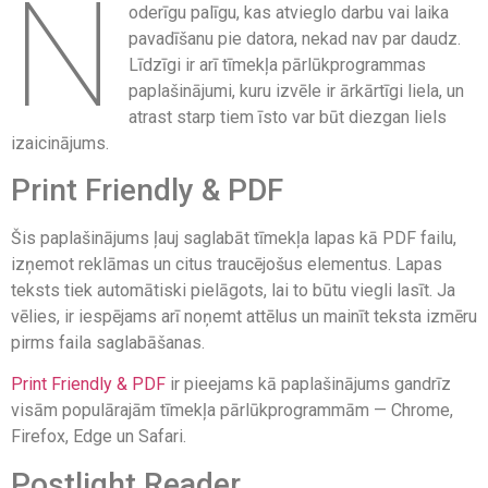
N
oderīgu palīgu, kas atvieglo darbu vai laika
pavadīšanu pie datora, nekad nav par daudz.
Līdzīgi ir arī tīmekļa pārlūkprogrammas
paplašinājumi, kuru izvēle ir ārkārtīgi liela, un
atrast starp tiem īsto var būt diezgan liels
izaicinājums.
Print Friendly & PDF
Šis paplašinājums ļauj saglabāt tīmekļa lapas kā PDF failu,
izņemot reklāmas un citus traucējošus elementus. Lapas
teksts tiek automātiski pielāgots, lai to būtu viegli lasīt. Ja
vēlies, ir iespējams arī noņemt attēlus un mainīt teksta izmēru
pirms faila saglabāšanas.
Print Friendly & PDF
ir pieejams kā paplašinājums gandrīz
visām populārajām tīmekļa pārlūkprogrammām — Chrome,
Firefox, Edge un Safari.
Postlight Reader