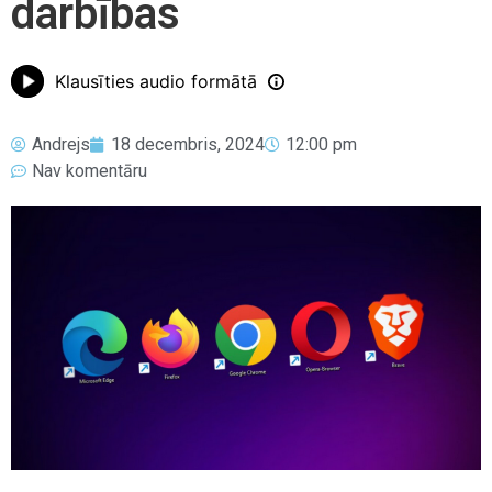
darbības
Klausīties audio formātā
Andrejs
18 decembris, 2024
12:00 pm
Nav komentāru