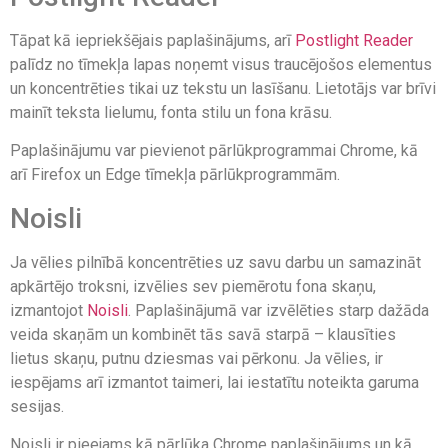
Tāpat kā iepriekšējais paplašinājums, arī
Postlight Reader
palīdz no tīmekļa lapas noņemt visus traucējošos elementus
un koncentrēties tikai uz tekstu un lasīšanu. Lietotājs var brīvi
mainīt teksta lielumu, fonta stilu un fona krāsu.
Paplašinājumu var pievienot pārlūkprogrammai Chrome, kā
arī Firefox un Edge tīmekļa pārlūkprogrammām.
Noisli
Ja vēlies pilnībā koncentrēties uz savu darbu un samazināt
apkārtējo troksni, izvēlies sev piemērotu fona skaņu,
izmantojot
Noisli
. Paplašinājumā var izvēlēties starp dažāda
veida skaņām un kombinēt tās savā starpā – klausīties
lietus skaņu, putnu dziesmas vai pērkonu. Ja vēlies, ir
iespējams arī izmantot taimeri, lai iestatītu noteikta garuma
sesijas.
Noisli ir pieejams kā pārlūka Chrome paplašinājums un kā