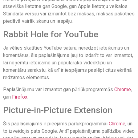
atsevišķa lietotne gan Google, gan Apple lietotņu veikalos.
Standarta versiju var izmantot bez maksas, maksas pakotnes
piedāvā vairāk skaņu un iespēju.
Rabbit Hole for YouTube
Ja vēlies skatīties YouTube saturu, neredzot ieteikumus un
komentārus, šis paplašinājums ļauj to izdarīt: to var izmantot,
lai noņemtu ieteicamo un populārāko videoklipu un
komentāru sarakstu, kā arī ir iespējams paslēpt citus ekrānā
redzamos elementus.
Paplašinājumu var izmantot gan pārlūkprogrammās
Chrome
,
gan
Firefox
.
Picture-in-Picture Extension
Šis paplašinājums ir pieejams pārlūkprogrammai
Chrome
, un
to izveidojis pats Google. Ar šī paplašinājuma palīdzību video