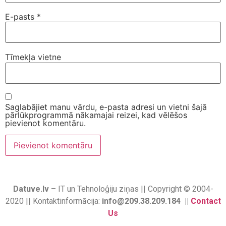
E-pasts
*
Tīmekļa vietne
Saglabājiet manu vārdu, e-pasta adresi un vietni šajā
pārlūkprogrammā nākamajai reizei, kad vēlēšos
pievienot komentāru.
Datuve.lv
– IT un Tehnoloģiju ziņas || Copyright © 2004-
2020 || Kontaktinformācija:
info@209.38.209.184 ||
Contact
Us