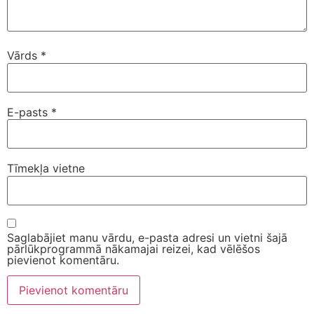
Vārds
*
E-pasts
*
Tīmekļa vietne
Saglabājiet manu vārdu, e-pasta adresi un vietni šajā
pārlūkprogrammā nākamajai reizei, kad vēlēšos
pievienot komentāru.