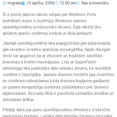
migrate
15 aprīlis, 2006
12:00 am
Nav komentāru
Šī ir pirmā daļa no rakstu sērijas par Windows Vista
īpatnībām, kuras ir nozīmīgs Windows saimes
operētājsistēmu evolūcionārs lēciens. Šajā rakstā tiks
aplūkoti jaunās sistēmas kodola un tīkla jautājumi.
Jaunajā operētājsistēmā tika paaugstināta gan paša kodola,
gan ievades-izvades operāciju aizsargātība, tāpēc diezgan
droši var apgalvot, ka ar vīrusiem un trojāniem saistītās
briesmas ir krietni mazinājušās. Līdz ar SuperFetch
tehnoloģiju tika paātrināts datu ielādes ātrums, kā rezultātā
sistēma ir žiperīgāka. Jaunais draiveru modelis ļauj izvairīties
no sistēmas nobrukšanas kāda draivera bojājuma gadījumā
un padara nevajadzīgu sistēmas pālādēšanos pēc draiveru
atjaunošanas. Bezvadu tīklā ir pievērsta uzmanība drošībai un
lietošanas ērtībai.
Pēdējā laikā par jauno operētājsistēmu Windows Vista klīst
pretrunīgas baumas. Lielākā daļa lietotāju forumos neizsaka