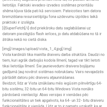
lietotājs. Faktiski ievades-izvades sistēmas prioritāšu
shēma kļuva tāda pati kā servisiem. Pateicoties tam datora
bremzēšana resursietilpīgu fona uzdevumu izpildes laikā
praktiski ir izslēgta.
[i]SuperFetch[/i] dod priekšroku datu saglabāšanai uz
datoram pieslēgtās flash ierīces, jo datu atdabūšana no tā ir
ātrāka nekā no cietā diska.
[img]/images/upload/vista_1_4.jpg[/img]
Vista kardināli tika mainīta draiveru darba struktūra. Daudzi no
tiem, kuri agrāk darbojās kodola līmenī, tagad var tikt lietoti
tikai lietotāja līmenī. Šie jaunievedumi draivera bojājumu
gadījumā ļauj novērst sistēmas nobrukšanu. Vairs nevajadzēs
pārlādēt datoru pēc draiveru atjaunināšanas.
Beidzot, līdz ar Vista iznākšanu mēs iegūsim pilnvērtīgu 64-
bitu sistēmu; 32-bitu un 64-bitu Windows Vista nonāks
pārdošanā vienlaicīgi. Abas versijas ir vienādas pēc
funkcionalitātes un tiek apgalvots, ka 64- un 32- bitu draiveru
funkcionalitāte ir vienāda. Līdz ar to ir pamats uzskatīt, ka ar