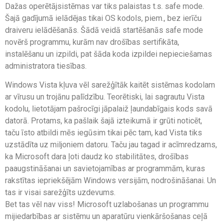
Dažas operētājsistēmas var tiks palaistas t.s. safe mode.
Šajā gadījumā ielādējas tikai OS kodols, piem., bez ierīču
draiveru ielādēšanās. Šādā veidā startēšanās safe mode
novērš programmu, kurām nav drošības sertifikāta,
instalēšanu un izpildi, pat šāda koda izpildei nepieciešamas
administratora tiesības.
Windows Vista kļuva vēl sarežģītāk kaitēt sistēmas kodolam
ar vīrusu un trojānu palīdzību. Teorētiski, lai sagrautu Vista
kodolu, lietotājam pašrocīgi jāpalaiž ļaundabīgais kods savā
datorā. Protams, ka pašlaik šajā izteikumā ir grūti noticēt,
taču īsto atbildi mēs iegūsim tikai pēc tam, kad Vista tiks
uzstādīta uz miljoniem datoru. Taču jau tagad ir acīmredzams,
ka Microsoft dara ļoti daudz ko stabilitātes, drošības
paaugstināšanai un savietojamības ar programmām, kuras
rakstītas iepriekšējām Windows versijām, nodrošināšanai. Un
tas ir visai sarežģīts uzdevums.
Bet tas vēl nav viss! Microsoft uzlabošanas un programmu
mijiedarbības ar sistēmu un aparatūru vienkāršošanas ceļā