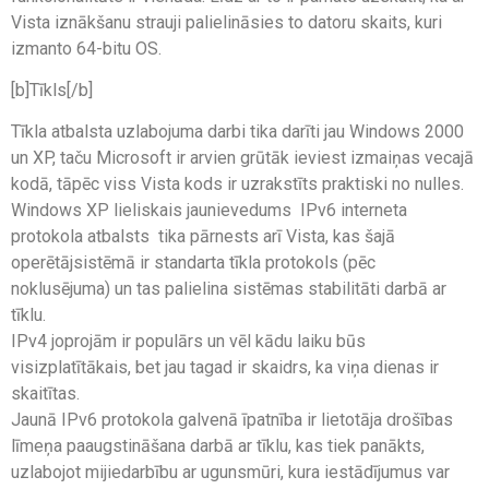
Vista iznākšanu strauji palielināsies to datoru skaits, kuri
izmanto 64-bitu OS.
[b]Tīkls[/b]
Tīkla atbalsta uzlabojuma darbi tika darīti jau Windows 2000
un XP, taču Microsoft ir arvien grūtāk ieviest izmaiņas vecajā
kodā, tāpēc viss Vista kods ir uzrakstīts praktiski no nulles.
Windows XP lieliskais jaunievedums  IPv6 interneta
protokola atbalsts  tika pārnests arī Vista, kas šajā
operētājsistēmā ir standarta tīkla protokols (pēc
noklusējuma) un tas palielina sistēmas stabilitāti darbā ar
tīklu.
IPv4 joprojām ir populārs un vēl kādu laiku būs
visizplatītākais, bet jau tagad ir skaidrs, ka viņa dienas ir
skaitītas.
Jaunā IPv6 protokola galvenā īpatnība ir lietotāja drošības
līmeņa paaugstināšana darbā ar tīklu, kas tiek panākts,
uzlabojot mijiedarbību ar ugunsmūri, kura iestādījumus var