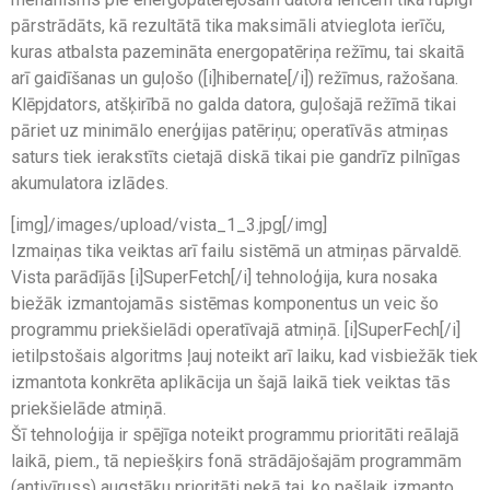
pārstrādāts, kā rezultātā tika maksimāli atvieglota ierīču,
kuras atbalsta pazemināta energopatēriņa režīmu, tai skaitā
arī gaidīšanas un guļošo ([i]hibernate[/i]) režīmus, ražošana.
Klēpjdators, atšķirībā no galda datora, guļošajā režīmā tikai
pāriet uz minimālo enerģijas patēriņu; operatīvās atmiņas
saturs tiek ierakstīts cietajā diskā tikai pie gandrīz pilnīgas
akumulatora izlādes.
[img]/images/upload/vista_1_3.jpg[/img]
Izmaiņas tika veiktas arī failu sistēmā un atmiņas pārvaldē.
Vista parādījās [i]SuperFetch[/i] tehnoloģija, kura nosaka
biežāk izmantojamās sistēmas komponentus un veic šo
programmu priekšielādi operatīvajā atmiņā. [i]SuperFech[/i]
ietilpstošais algoritms ļauj noteikt arī laiku, kad visbiežāk tiek
izmantota konkrēta aplikācija un šajā laikā tiek veiktas tās
priekšielāde atmiņā.
Šī tehnoloģija ir spējīga noteikt programmu prioritāti reālajā
laikā, piem., tā nepiešķirs fonā strādājošajām programmām
(antivīruss) augstāku prioritāti nekā tai, ko pašlaik izmanto