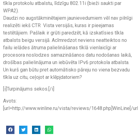
tīkla protokolu atbalstu, līdzīgu 802.11i (bieži saukti par
WPA2).
Daudzi no augstākminētajiem jaunievedumiem vēl nav pilnīgi
realizēti iekš CTR  Vista versijās, kuras ir pieejamas
testētājiem. Pašlaik ir grūti paredzēt, kā izskatīsies tīkla
atbalsts beigu versijā. Acīmredzot neviens neatteiktos no
failu ielādes ātruma palielināšanas tīklā vienlaicīgi ar
procesora noslodzes samazināšanos datu nodošanas laikā,
drošības palielinājuma un iebūvēta IPv6 protokola atbalsta.
Un kurš gan būtu pret automātisko pāreju no viena bezvadu
tīkla uz citu, ceļojot ar klēpjdatoriem?
[i]Turpinājums sekos.[/i]
Avots:
[url=http://www.winline.ru/vista/reviews/1648.php]WinLine[/url