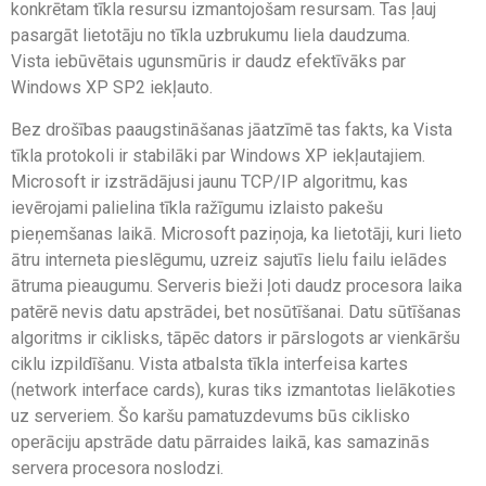
konkrētam tīkla resursu izmantojošam resursam. Tas ļauj
pasargāt lietotāju no tīkla uzbrukumu liela daudzuma.
Vista iebūvētais ugunsmūris ir daudz efektīvāks par
Windows XP SP2 iekļauto.
Bez drošības paaugstināšanas jāatzīmē tas fakts, ka Vista
tīkla protokoli ir stabilāki par Windows XP iekļautajiem.
Microsoft ir izstrādājusi jaunu TCP/IP algoritmu, kas
ievērojami palielina tīkla ražīgumu izlaisto pakešu
pieņemšanas laikā. Microsoft paziņoja, ka lietotāji, kuri lieto
ātru interneta pieslēgumu, uzreiz sajutīs lielu failu ielādes
ātruma pieaugumu. Serveris bieži ļoti daudz procesora laika
patērē nevis datu apstrādei, bet nosūtīšanai. Datu sūtīšanas
algoritms ir ciklisks, tāpēc dators ir pārslogots ar vienkāršu
ciklu izpildīšanu. Vista atbalsta tīkla interfeisa kartes
(network interface cards), kuras tiks izmantotas lielākoties
uz serveriem. Šo karšu pamatuzdevums būs ciklisko
operāciju apstrāde datu pārraides laikā, kas samazinās
servera procesora noslodzi.