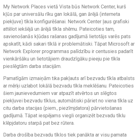
My Network Places vietā Vista būs Network Center, kurš
kļūs par universālu rīku gan lokālā, gan ārējā (interneta
piekļuve) tīkla konfigurēšanai. Network Center ļaus grafiski
attēlot iekšējā un ārējā tīkla shēmu. Pateicoties tam,
savienošanās kļūdas rašanas gadījumā lietotājs varēs pats
apskatīt, kādi sakari tīklā ir problemātiski. Tāpat Microsoft ar
Network Explorer programmas palīdzību ir centusies padarīt
vienkāršāku un lietotājiem draudzīgāku pieeju pie tīkla
pieslēgtām darba stacijām.
Pamatīgām izmaiņām tika pakļauts arī bezvadu tīkla atbalsts
ar mērķi uzlabot lokālā bezvadu tīkla meklēšanu. Pateicoties
šiem jaunievedumiem var atpazīt atvērtos un slēgtos
piekļuvei bezvadu tīklus, automātiski pāriet no viena tīkla uz
citu darba stacijas (piem., piezīmjdatora) pārvietošanas
gadījumā. Tāpat iespējams viegli organizēt bezvadu tīklu
klēpjdatoru starpā pat bez rūtera.
Darba drošība bezvadu tīklos tiek panākta ar visu pamata