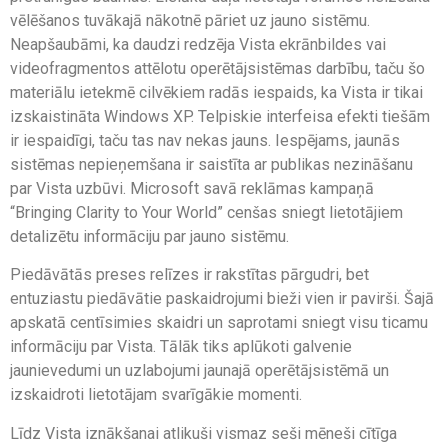
vēlēšanos tuvākajā nākotnē pāriet uz jauno sistēmu.
Neapšaubāmi, ka daudzi redzēja Vista ekrānbildes vai
videofragmentos attēlotu operētājsistēmas darbību, taču šo
materiālu ietekmē cilvēkiem radās iespaids, ka Vista ir tikai
izskaistināta Windows XP. Telpiskie interfeisa efekti tiešām
ir iespaidīgi, taču tas nav nekas jauns. Iespējams, jaunās
sistēmas nepieņemšana ir saistīta ar publikas nezināšanu
par Vista uzbūvi. Microsoft savā reklāmas kampaņā
“Bringing Clarity to Your World” cenšas sniegt lietotājiem
detalizētu informāciju par jauno sistēmu.
Piedāvātās preses relīzes ir rakstītas pārgudri, bet
entuziastu piedāvātie paskaidrojumi bieži vien ir pavirši. Šajā
apskatā centīsimies skaidri un saprotami sniegt visu ticamu
informāciju par Vista. Tālāk tiks aplūkoti galvenie
jaunievedumi un uzlabojumi jaunajā operētājsistēmā un
izskaidroti lietotājam svarīgākie momenti.
Līdz Vista iznākšanai atlikuši vismaz seši mēneši cītīga