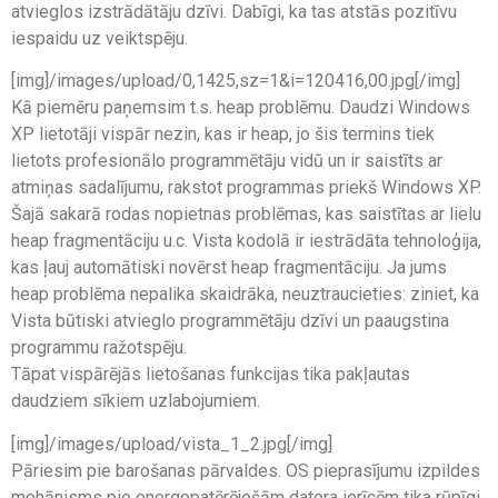
atvieglos izstrādātāju dzīvi. Dabīgi, ka tas atstās pozitīvu
iespaidu uz veiktspēju.
[img]/images/upload/0,1425,sz=1&i=120416,00.jpg[/img]
Kā piemēru paņemsim t.s. heap problēmu. Daudzi Windows
XP lietotāji vispār nezin, kas ir heap, jo šis termins tiek
lietots profesionālo programmētāju vidū un ir saistīts ar
atmiņas sadalījumu, rakstot programmas priekš Windows XP.
Šajā sakarā rodas nopietnas problēmas, kas saistītas ar lielu
heap fragmentāciju u.c. Vista kodolā ir iestrādāta tehnoloģija,
kas ļauj automātiski novērst heap fragmentāciju. Ja jums
heap problēma nepalika skaidrāka, neuztraucieties: ziniet, ka
Vista būtiski atvieglo programmētāju dzīvi un paaugstina
programmu ražotspēju.
Tāpat vispārējās lietošanas funkcijas tika pakļautas
daudziem sīkiem uzlabojumiem.
[img]/images/upload/vista_1_2.jpg[/img]
Pāriesim pie barošanas pārvaldes. OS pieprasījumu izpildes
mehānisms pie energopatērējošām datora ierīcēm tika rūpīgi