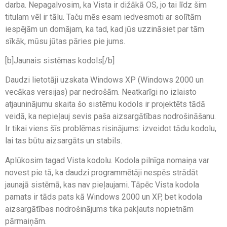
darba. Nepagalvosim, ka Vista ir dižākā OS, jo tai līdz šim
titulam vēl ir tālu. Taču mēs esam iedvesmoti ar solītām
iespējām un domājam, ka tad, kad jūs uzzināsiet par tām
sīkāk, mūsu jūtas pāries pie jums.
[b]Jaunais sistēmas kodols[/b]
Daudzi lietotāji uzskata Windows XP (Windows 2000 un
vecākas versijas) par nedrošām. Neatkarīgi no izlaisto
atjauninājumu skaita šo sistēmu kodols ir projektēts tādā
veidā, ka nepieļauj sevis paša aizsargātības nodrošināšanu.
Ir tikai viens šīs problēmas risinājums: izveidot tādu kodolu,
lai tas būtu aizsargāts un stabils.
Aplūkosim tagad Vista kodolu. Kodola pilnīga nomaiņa var
novest pie tā, ka daudzi programmētāji nespēs strādāt
jaunajā sistēmā, kas nav pieļaujami. Tāpēc Vista kodola
pamats ir tāds pats kā Windows 2000 un XP, bet kodola
aizsargātības nodrošinājums tika pakļauts nopietnām
pārmaiņām.