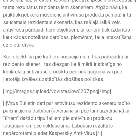
testa rezultātus rezidentajiem skeneriem. Atgādināšu, ka
praktiski jebkura mūsdienu antivīrusu produkta pamatā ir tā
saucamais rezidentais skeneris, kas reālajā laikā veic
antivīrusu pārbaudi tiem objektiem, ar kuriem tiek izdarītas
kaut kādas noteiktas darbības, piemēram, faila ierakstīšana
uz cietā diska.
Kuri objekti un pie kādiem nosacījumiem tiks pārbaudīti ar
rezidento skeneri  tas diezgan lielā mērā ir atkarīgs no
konkrētajā antivīrusu produktā pēc noklusējuma vai pēc
lietotāja izvēles uzstādītās drošības politikas.
[img]/images/upload/vbvistaslow0207.png[/img]
[i]Virus Bulletin dati par antivīrusu rezidento skeneru radīto
palēninājumu darbībai (atvēršana un pēc tam aizvēršana) ar
“tīriem” dažādu tipu failiem pie antivīrusu produktu
iestatījumiem pēc noklusējuma. Labākais rezultāts
nepārprotami pieder Kaspersky Anti-Virus.[/i]