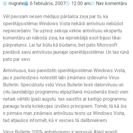
migrate
6 februāris, 2007
12:00 am
Nav komentāru
Vēl pavisam nesen mēdijus pāršalca ziņa par to, ka
operētājsistēmai Windows Vista nekādi antivīrusi nebūšot
nepieciešami. Tai uzreiz sekoja virkne antivīrusu ekspertu
komentāru un nākošā ziņa, ka iepriekšējā esot bijusi tikai
pārpratums. Lai tur būtu kā būdams, bet pats Microsoft
piedāvā savu antivīrusu jaunajai operētājsistēmai. Un tas runā
pats par sevi.
Antivīrusus, kas paredzēti operētājsistēmai Windows Vista,
jau ir pasteidzies notestēt labi zināmais izdevums Virus
Bulletin. Speciālistu vidū Virus Bulletin testi datorvīrusu un
citu ļaundabīgo programmu atpazīšanā mūsdienās bieži vien
netiek vērtēti īpaši augstu  tas saistīts ar kaitīgo programmu
paraugu testa kolekcijas izvēles principiem. Tomēr, tā kā šis
ir pirmais man zināmais antivīrusu tests uz Windows Vista,
tad atļaušos informēt, kā ir veicies tā dalībniekiem.
Virus Bulletin 100% apbalvojumu ir ieguvuši Alwil avast!