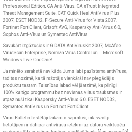
Professional Edition, CA Anti-Virus, CA eTrust Integrated
Threat Management Suite, CAT Quick Heal AntiVirus Plus
2007, ESET NOD32, F-Secure Anti-Virus for Vista 2007,
Fortinet FortiClient, Grisoft AVG, Kaspersky Anti-Virus 6.0,
Sophos Anti-Virus un Symantec AntiVirus.
Savukārt izgāzušies ir G DATA AntiVirusKit 2007, McAfee
VirusScan Enterprise, Norman Virus Control un … Microsoft
Windows Live OneCare!
Ja minēto sarakstā nav kāda Jums labi pazīstama antivīrusa,
tad tas nozīmē, ka tā ražotājs vienkārši nav piegādājis
produktu testam. Taisnības labad vēl jāatzīmē, ka pilnīgi
100% kaitīgo programmu bez nevienas viltus trauksmes ir
atpazinuši tikai Kaspersky Anti-Virus 6.0, ESET NOD32,
Symantec AntiVirus un Fortinet FortiClient.
Virus Bulletin testētāji laikam ir sapratuši, cik svarīgi
lietotājiem ir dati par antivīrusu ietekmi uz datoru veiktspēju
un šoreiz līdz ar citiem testiem piedāvā īpaša [i]on access[/i]