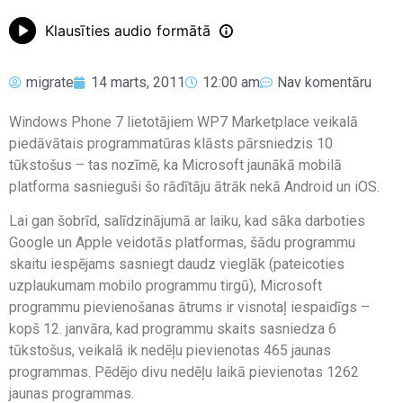
Klausīties audio formātā
migrate
14 marts, 2011
12:00 am
Nav komentāru
Windows Phone 7 lietotājiem WP7 Marketplace veikalā
piedāvātais programmatūras klāsts pārsniedzis 10
tūkstošus – tas nozīmē, ka Microsoft jaunākā mobilā
platforma sasnieguši šo rādītāju ātrāk nekā Android un iOS.
Lai gan šobrīd, salīdzinājumā ar laiku, kad sāka darboties
Google un Apple veidotās platformas, šādu programmu
skaitu iespējams sasniegt daudz vieglāk (pateicoties
uzplaukumam mobilo programmu tirgū), Microsoft
programmu pievienošanas ātrums ir visnotaļ iespaidīgs –
kopš 12. janvāra, kad programmu skaits sasniedza 6
tūkstošus, veikalā ik nedēļu pievienotas 465 jaunas
programmas. Pēdējo divu nedēļu laikā pievienotas 1262
jaunas programmas.