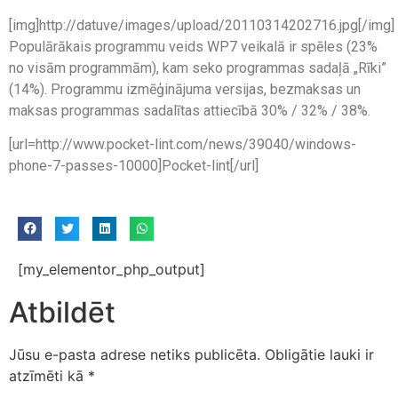
[img]http://datuve/images/upload/20110314202716.jpg[/img]
Populārākais programmu veids WP7 veikalā ir spēles (23%
no visām programmām), kam seko programmas sadaļā „Rīki”
(14%). Programmu izmēģinājuma versijas, bezmaksas un
maksas programmas sadalītas attiecībā 30% / 32% / 38%.
[url=http://www.pocket-lint.com/news/39040/windows-
phone-7-passes-10000]Pocket-lint[/url]
[my_elementor_php_output]
Atbildēt
Jūsu e-pasta adrese netiks publicēta.
Obligātie lauki ir
atzīmēti kā
*