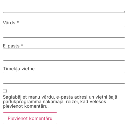
Vārds
*
E-pasts
*
Tīmekļa vietne
Saglabājiet manu vārdu, e-pasta adresi un vietni šajā
pārlūkprogrammā nākamajai reizei, kad vēlēšos
pievienot komentāru.