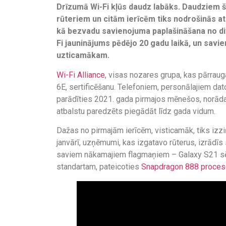
Drīzumā Wi-Fi kļūs daudz labāks. Daudziem šī
rūteriem un citām ierīcēm tiks nodrošinās atb
kā bezvadu savienojuma paplašināšana no divvi
Fi jauninājums pēdējo 20 gadu laikā, un sav
uzticamākam.
Wi-Fi Alliance
, visas nozares grupa, kas pārraug
6E, sertificēšanu. Telefoniem, personālajiem dat
parādīties 2021. gada pirmajos mēnešos, norād
atbalstu paredzēts piegādāt līdz gada vidum.
Dažas no pirmajām ierīcēm, visticamāk, tiks iz
janvārī, uzņēmumi, kas izgatavo rūterus, izrādī
saviem nākamajiem flagmaņiem – Galaxy S21 sēri
standartam, pateicoties
Snapdragon 888 proce