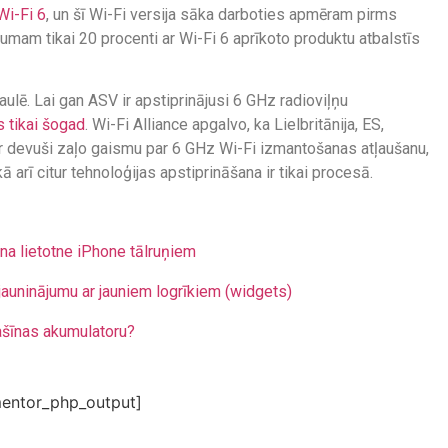
Wi-Fi 6
, un šī Wi-Fi versija sāka darboties apmēram pirms
mam tikai 20 procenti ar Wi-Fi 6 aprīkoto produktu atbalstīs
aulē. Lai gan ASV ir apstiprinājusi 6 GHz radioviļņu
s tikai šogad
. Wi-Fi Alliance apgalvo, ka Lielbritānija, ES,
 ir devuši zaļo gaismu par 6 GHz Wi-Fi izmantošanas atļaušanu,
 arī citur tehnoloģijas apstiprināšana ir tikai procesā.
a lietotne iPhone tālruņiem
uninājumu ar jauniem logrīkiem (widgets)
ašīnas akumulatoru?
entor_php_output]