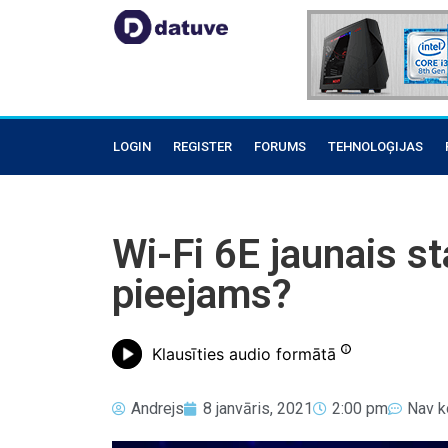
LOGIN
REGISTER
FORUMS
TEHNOLOĢIJAS
Wi-Fi 6E jaunais s
pieejams?
Klausīties audio formātā
Andrejs
8 janvāris, 2021
2:00 pm
Nav k