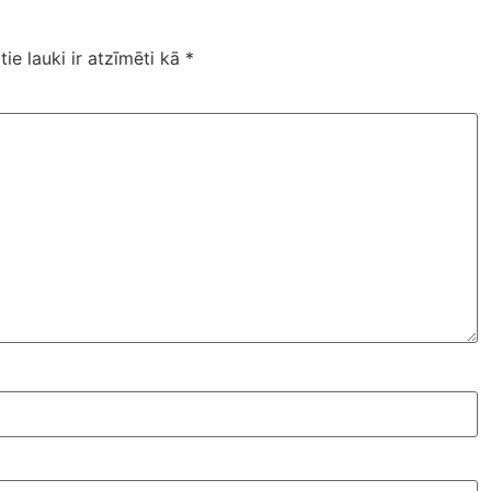
tie lauki ir atzīmēti kā
*