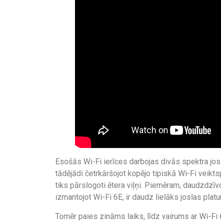
Esošās Wi-Fi ierīces darbojas divās spektra jos
tādējādi četrkāršojot kopējo tipiskā Wi-Fi veikts
tiks pārslogoti ētera viļņi. Piemēram, daudzdzīvok
izmantojot Wi-Fi 6E, ir daudz lielāks joslas plat
Tomēr paies zināms laiks, līdz vairums ar Wi-Fi 