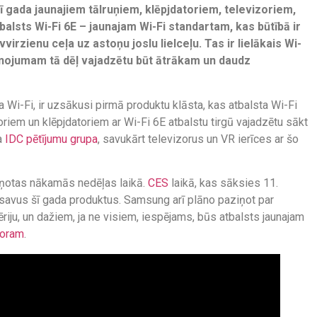
 gada jaunajiem tālruņiem, klēpjdatoriem, televizoriem,
alsts Wi-Fi 6E – jaunajam Wi-Fi standartam, kas būtībā ir
rzienu ceļa uz astoņu joslu lielceļu. Tas ir lielākais Wi-
ienojumam tā dēļ vajadzētu būt ātrākam un daudz
a Wi-Fi, ir uzsākusi pirmā produktu klāsta, kas atbalsta Wi-Fi
oriem un klēpjdatoriem ar Wi-Fi 6E atbalstu tirgū vajadzētu sākt
a
IDC pētījumu grupa
, savukārt televizorus un VR ierīces ar šo
ziņotas nākamās nedēļas laikā.
CES
laikā, kas sāksies 11.
s savus šī gada produktus. Samsung arī plāno paziņot par
ju, un dažiem, ja ne visiem, iespējams, būs atbalsts jaunajam
soram
.