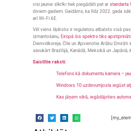
visi jaunie sīkrīki tiek piegādāti pat ar
standarta 
diviem gadiem. Gaidāms, ka līdz 2022. gada sāku
arī Wi-Fi 6E.
Vēl viens šķērslis ir regulatoru atbalsts visā pas
izmantošanu,
Eiropā šis spektrs tiks apstiprināt
Dienvidkoreja, Čīle un Apvienotie Arābu Emirāti
savukārt Brazīlijā, Kanādā, Meksikā un Japānā, kā
Saistītie raksti:
Telefons kā dokumentu kamera – jaun
Windows 10 uzdevumjosla iegūst atja
Kas jāņem vērā, iegādājoties autom
[my_elem