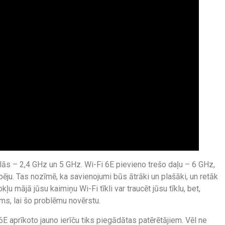
lās – 2,4 GHz un 5 GHz. Wi-Fi 6E pievieno trešo daļu – 6 GHz,
pēju. Tas nozīmē, ka savienojumi būs ātrāki un plašāki, un retāk
ļu mājā jūsu kaimiņu Wi-Fi tīkli var traucēt jūsu tīklu, bet,
ums, lai šo problēmu novērstu.
6E aprīkoto jauno ierīču tiks piegādātas patērētājiem. Vēl ne