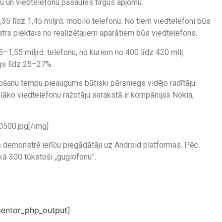
onu un viedtelefonu pasaules tirgus apjomu.
35 līdz 1,45 miljrd. mobilo telefonu. No tiem viedtelefoni būs
rs piektais no realizētajiem aparātiem būs viedtelefons.
1,55 miljrd. telefonu, no kuriem no 400 līdz 420 milj.
gs līdz 25–27%.
došanu tempu pieaugums būtiski pārsniegs vidējo radītāju
lāko viedtelefonu ražotāju sarakstā ir kompānijas Nokia,
500.jpg[/img]
demonstrē ierīču piegādātāji uz Android platformas. Pēc
 kā 300 tūkstoši „guglofonu”.
entor_php_output]