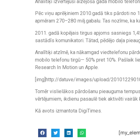
Аnalītiķi izvērtējuši aizejošā gada mobilo telef
Pēc viņu aprēķiniem 2010.gadā tiks pārdoti no 1,
apmēram 270–280 milj.gabalu. Tas nozīme, ka kat
2011. gadā kopējais tirgus apjoms sasniegs 1,45–
sastādīs komunikatori. Tātad, pēdējo daļa pieau
Analītiķi atzīmē, ka nākamgad viedtelefonu pār
mobilo telefonu tirgū— 50% pret 10%. Pašlaik lie
Research In Motion un Apple.
[img]http://datuve/images/upload/20101229010
Tomēr vislielākos pārdošanu pieauguma tempus 
vērtējumiem, ikdienu pasaulē tiek aktivēti vairāk
Kā avots izmantota DigiTimes.
[my_elem