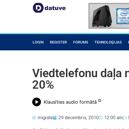
LOGIN
REGISTER
FORUMS
TEHNOLOĢIJAS
Viedtelefonu daļa 
20%
Klausīties audio formātā
migrate
29 decembris, 2010
12:00 am