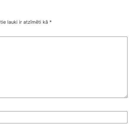
tie lauki ir atzīmēti kā
*