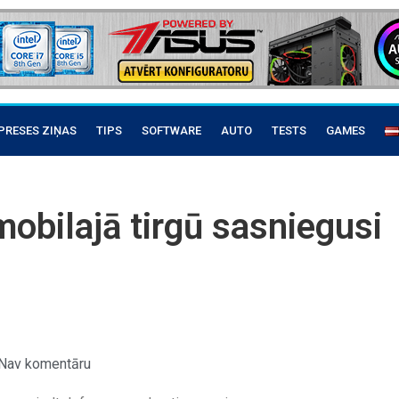
PRESES ZIŅAS
TIPS
SOFTWARE
AUTO
TESTS
GAMES
mobilajā tirgū sasniegusi
Nav komentāru