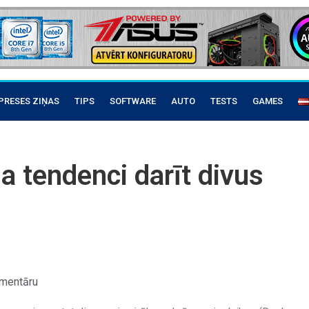
PRESES ZIŅAS
TIPS
SOFTWARE
AUTO
TESTS
GAMES
na tendenci darīt divus
mentāru