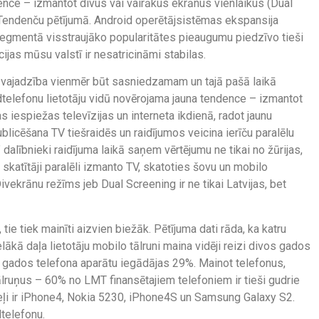
ence – izmantot divus vai vairākus ekrānus vienlaikus (Dual
 Tendenču pētījumā. Android operētājsistēmas ekspansija
 segmentā visstraujāko popularitātes pieaugumu piedzīvo tieši
jas mūsu valstī ir nesatricināmi stabilas.
 vajadzība vienmēr būt sasniedzamam un tajā pašā laikā
edtelefonu lietotāju vidū novērojama jauna tendence – izmantot
 iespiežas televīzijas un interneta ikdienā, radot jaunu
publicēšana TV tiešraidēs un raidījumos veicina ierīču paralēlu
lībnieki raidījuma laikā saņem vērtējumu ne tikai no žūrijas,
a skatītāji paralēli izmanto TV, skatoties šovu un mobilo
ivekrānu režīms jeb Dual Screening ir ne tikai Latvijas, bet
 tie tiek mainīti aizvien biežāk. Pētījuma dati rāda, ka katru
ākā daļa lietotāju mobilo tālruni maina vidēji reizi divos gados
s gados telefona aparātu iegādājas 29%. Mainot telefonus,
tālruņus – 60% no LMT finansētajiem telefoniem ir tieši gudrie
eļi ir iPhone4, Nokia 5230, iPhone4S un Samsung Galaxy S2.
telefonu.