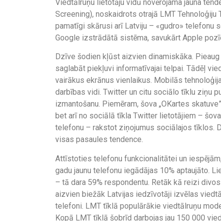
Viedtālruņu lietotāju vidū novērojama jauna tend
Screening), noskaidrots otrajā LMT Tehnoloģiju
pamatīgi skārusi arī Latviju – «gudro» telefonu
Google izstrādātā sistēma, savukārt Apple pozīci
Dzīve šodien kļūst aizvien dinamiskāka. Pieaug
saglabāt piekļuvi informatīvajai telpai. Tādēļ vi
vairākus ekrānus vienlaikus. Mobilās tehnoloģijas
darbības vidi. Twitter un citu sociālo tīklu ziņu 
izmantošanu. Piemēram, šova „OKartes skatuve” da
bet arī no sociālā tīkla Twitter lietotājiem – šov
telefonu – rakstot ziņojumus sociālajos tīklos. D
visas pasaules tendence.
Attīstoties telefonu funkcionalitātei un iespējām,
gadu jaunu telefonu iegādājas 10% aptaujāto. Liel
– tā dara 59% respondentu. Retāk kā reizi divo
aizvien biežāk Latvijas iedzīvotāji izvēlas vied
telefoni. LMT tīklā populārākie viedtālruņu mod
Kopā LMT tīklā šobrīd darbojas jau 150 000 vied