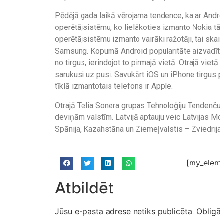
Pēdējā gada laikā vērojama tendence, ka ar Andr
operētājsistēmu, ko lielākoties izmanto Nokia tā
operētājsistēmu izmanto vairāki ražotāji, tai ska
Samsung. Kopumā Android popularitāte aizvadītā
no tirgus, ierindojot to pirmajā vietā. Otrajā viet
sarukusi uz pusi. Savukārt iOS un iPhone tirgus p
tīklā izmantotais telefons ir Apple.
Otrajā Telia Sonera grupas Tehnoloģiju Tendenč
deviņām valstīm. Latvijā aptauju veic Latvijas Mo
Spānija, Kazahstāna un Ziemeļvalstis – Zviedrija,
[my_elem
Atbildēt
Jūsu e-pasta adrese netiks publicēta.
Obligā