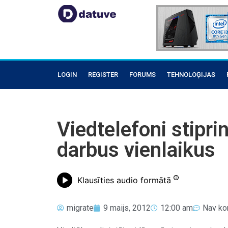
LOGIN
REGISTER
FORUMS
TEHNOLOĢIJAS
Viedtelefoni stipri
darbus vienlaikus
Klausīties audio formātā
migrate
9 maijs, 2012
12:00 am
Nav ko