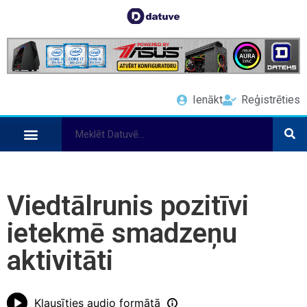
Ienākt
Reģistrēties
Viedtālrunis pozitīvi
ietekmē smadzeņu
aktivitāti
Klausīties audio formātā