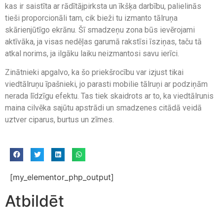
kas ir saistīta ar rādītājpirksta un īkšķa darbību, palielinās
tieši proporcionāli tam, cik bieži tu izmanto tālruņa
skārienjūtīgo ekrānu. Šī smadzeņu zona būs ievērojami
aktīvāka, ja visas nedēļas garumā rakstīsi īsziņas, taču tā
atkal norims, ja ilgāku laiku neizmantosi savu ierīci.
Zinātnieki apgalvo, ka šo priekšrocību var izjust tikai
viedtālruņu īpašnieki, jo parasti mobilie tālruņi ar podziņām
nerada līdzīgu efektu. Tas tiek skaidrots ar to, ka viedtālrunis
maina cilvēka sajūtu apstrādi un smadzenes citādā veidā
uztver ciparus, burtus un zīmes.
[my_elementor_php_output]
Atbildēt