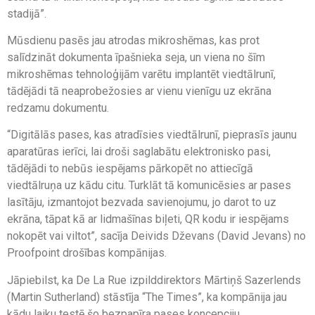
stadijā”.
Mūsdienu pasēs jau atrodas mikroshēmas, kas prot
salīdzināt dokumenta īpašnieka seja, un viena no šīm
mikroshēmas tehnoloģijām varētu implantēt viedtālrunī,
tādējādi tā neaprobežosies ar vienu vienīgu uz ekrāna
redzamu dokumentu.
“Digitālās pases, kas atradīsies viedtālrunī, pieprasīs jaunu
aparatūras ierīci, lai droši saglabātu elektronisko pasi,
tādējādi to nebūs iespējams pārkopēt no attiecīgā
viedtālruņa uz kādu citu. Turklāt tā komunicēsies ar pases
lasītāju, izmantojot bezvada savienojumu, jo darot to uz
ekrāna, tāpat kā ar lidmašīnas biļeti, QR kodu ir iespējams
nokopēt vai viltot”, sacīja Deivids Dževans (David Jevans) no
Proofpoint drošības kompānijas.
Jāpiebilst, ka De La Rue izpilddirektors Mārtiņš Sazerlends
(Martin Sutherland) stāstīja “The Times”, ka kompānija jau
kādu laiku testē šo bezpapīra pases koncepciju.