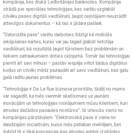
kompānija, kas drukā Lielbritānijas banknotes. Kompānija
strādā pie speciālas tehnoloģijas, kas varētu uzglabāt
cilvēku pases digitāli viedtālrunī, ļaujot ceļotājiem neuzrādīt
attiecīgos dokumentus – kā tas ir jādara pašlaik.
“Datorizēta pase” varētu darboties līdzīgi kā mobilās
iekāpšanas kartes, kuras var jau tagad glabāt lietotāja
viedtālrunī, kā rezultātā ļaujot tūristiem bez problēmām un
liekiem satraukumiem doties ceļojumā. Tomēr šai tehnoloģijai
piemīt arī savi mīnusi – pastāv iespēja viltot šādus digitālus
kodus un cilvēki mēdz pazaudēt arī savu viedtālruni, kas galu
galā radītu jaunas problēmas.
“Tehnoloģija ir De La Rue biznesa prioritāte, tādēļ no mums
var sagaidīt, ka mēs vienmēr skatīsimies uz jaunām
inovācijām un tehnoloģijas risinājumiem mūsu klientiem, kuri
atrodas dažādos pasaules nostūros”, tā izteicās viens no
kompānijas pārstāvjiem. “Elektroniskā pase ir viena no
daudzajām iniciatīvām, kurus mēs patlaban meklējam, bet
šobrīd tā ir tikai koncepcija, kas atrodas agrīnā izstrādes