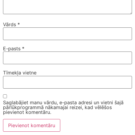
Vārds
*
E-pasts
*
Tīmekļa vietne
Saglabājiet manu vārdu, e-pasta adresi un vietni šajā
pārlūkprogrammā nākamajai reizei, kad vēlēšos
pievienot komentāru.