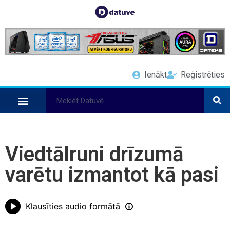
Ienākt
Reģistrēties
Viedtālruni drīzumā
varētu izmantot kā pasi
Klausīties audio formātā