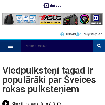
Ienākt
Reģistrēties
Viedpulksteņi tagad ir
populārāki par Šveices
rokas pulksteņiem
Klausīties audio formātā