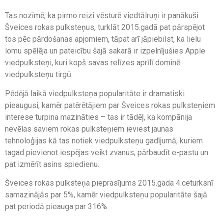
Tas nozīmē, ka pirmo reizi vēsturē viedtālruņi ir panākuši
Šveices rokas pulksteņus, turklāt 2015.gadā pat pārspējot
tos pēc pārdošanas apjomiem, tāpat arī jāpiebilst, ka lielu
lomu spēlēja un pateicību šajā sakarā ir izpelnījušies Apple
viedpulksteņi, kuri kopš savas relīzes aprīlī dominē
viedpulksteņu tirgū.
Pēdējā laikā viedpulksteņa popularitāte ir dramatiski
pieaugusi, kamēr patērētājiem par Šveices rokas pulksteņiem
interese turpina mazināties – tas ir tādēļ, ka kompānija
nevēlas saviem rokas pulksteņiem ieviest jaunas
tehnoloģijas kā tas notiek viedpulksteņu gadījumā, kuriem
tagad pievienot iespējas veikt zvanus, pārbaudīt e-pastu un
pat izmērīt asins spiedienu.
Šveices rokas pulksteņa pieprasījums 2015.gada 4.ceturksnī
samazinājās par 5%, kamēr viedpulksteņu popularitāte šajā
pat periodā pieauga par 316%.