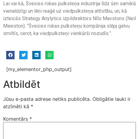
Lai vai kā, Šveices rokas pulksteņa industrija līdz šim samērā
vienaldzīgi un lēni reaģē uz viedpulksteņa attīstību, un, kā
izteicās Strategy Anylytics izpildirektors Nīls Mavstons (Neil
Mawston): “Šveices rokas pulksteņu kompānija slēpj galvu
smiltīs, cerot, ka viedpulksteņi vienkārši nozudīs.”.
[my_elementor_php_output]
Atbildēt
Jūsu e-pasta adrese netiks publicēta.
Obligātie lauki ir
atzīmēti kā
*
Komentārs
*