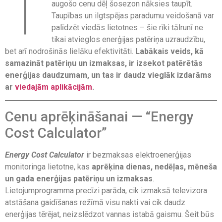
T
augošo cenu dēļ šosezon nāksies taupīt.
Taupības un ilgtspējas paradumu veidošanā var
palīdzēt viedās lietotnes – šie rīki tālrunī ne
tikai atvieglos enerģijas patēriņa uzraudzību,
bet arī nodrošinās lielāku efektivitāti.
Labākais veids, kā
samazināt patēriņu un izmaksas, ir izsekot patērētās
enerģijas daudzumam, un tas ir daudz vieglāk izdarāms
ar
viedajām aplikācijām
.
Cenu aprēķināšanai — “Energy
Cost Calculator”
Energy Cost Calculator
ir bezmaksas elektroenerģijas
monitoringa lietotne, kas
aprēķina dienas, nedēļas, mēneša
un gada enerģijas patēriņu un izmaksas
.
Lietojumprogramma precīzi parāda, cik izmaksā televizora
atstāšana gaidīšanas režīmā visu nakti vai cik daudz
enerģijas tērējat, neizslēdzot vannas istabā gaismu. Šeit būs