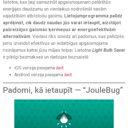
lietotne, kas ļauj samazināt apgaismojumam patērētās
enerģijas daudzumu un vienlaikus nodrošināt savām
vajadzībām atbilstošu gaismu.
Lietojumprogramma palīdz
aprēķināt, cik daudz naudas jūs varat ietaupīt, aizstājot
pašreizējos gaismas ķermeņus ar energoefektīvām
alternatīvām
. Viedais rīks sniedz arī padomus, kas palīdzēs
jums izveidot efektīvus un iedarbīgus apgaismojuma
risinājumus katrai jūsu mājas telpai. Lietotne
Light Bulb Saver
ir pilnīgi bezmaksas un darbojas bezsaistē.
iOS versija pieejama
šeit
.
Android versija pieejama
šeit
.
Padomi, kā ietaupīt — “JouleBug”