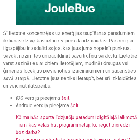
Šī lietotne koncentrējas uz enerģijas taupīšanas paradumiem
ikdienas dzīvē, kas ietaupīs jums daudz naudas. Padomi par
ilgtspējību ir sadalīti soļos, kas ļaus jums nopelnīt punktus,
savākt nozīmītes un papildināt savu trofeju sarakstu. Lietotnē
varat sazināties ar citiem lietotājiem, mudināt draugus vai
ģimenes locekļus pievienoties izaicinājumiem un sacensties
savā starpā. Lietotne ļaus ne tikai ietaupīt, bet arī izklaidēties
un veicināt ilgtspējību.
iOS versija pieejama
šeit
.
Android versija pieejama
šeit
.
Kā mainās sporta līdzjutēju paradumi digitālajā laikmetā
Tiem, kas vēlas būt programmētāji: kā iegūt pieredzi
bez darba?
Ko par mums stāsta tiešsaistes meklējumu vēsture?