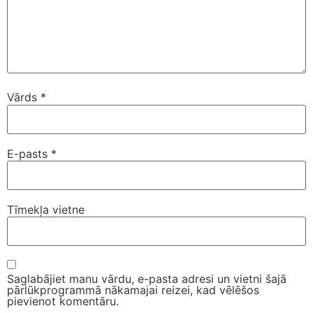
Vārds
*
E-pasts
*
Tīmekļa vietne
Saglabājiet manu vārdu, e-pasta adresi un vietni šajā
pārlūkprogrammā nākamajai reizei, kad vēlēšos
pievienot komentāru.