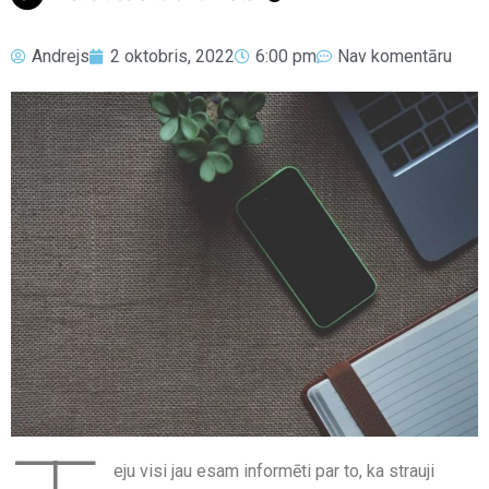
Andrejs
2 oktobris, 2022
6:00 pm
Nav komentāru
eju visi jau esam informēti par to, ka strauji