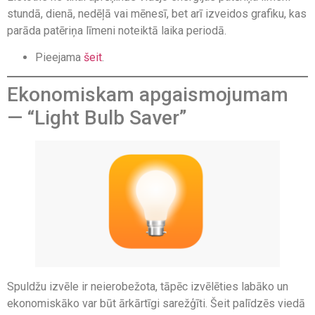
stundā, dienā, nedēļā vai mēnesī, bet arī izveidos grafiku, kas
parāda patēriņa līmeni noteiktā laika periodā.
Pieejama
šeit
.
Ekonomiskam apgaismojumam
— “Light Bulb Saver”
Spuldžu izvēle ir neierobežota, tāpēc izvēlēties labāko un
ekonomiskāko var būt ārkārtīgi sarežģīti. Šeit palīdzēs viedā