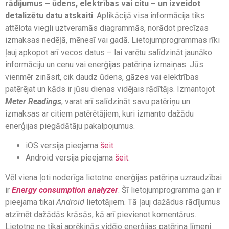
rādījumus – ūdens, elektrības vai citu – un izveidot
detalizētu datu atskaiti
. Aplikācijā visa informācija tiks
attēlota viegli uztveramās diagrammās, norādot precīzas
izmaksas nedēļā, mēnesī vai gadā. Lietojumprogrammas rīki
ļauj apkopot arī vecos datus – lai varētu salīdzināt jaunāko
informāciju un cenu vai enerģijas patēriņa izmaiņas. Jūs
vienmēr zināsit, cik daudz ūdens, gāzes vai elektrības
patērējat un kāds ir jūsu dienas vidējais rādītājs. Izmantojot
Meter Readings
, varat arī salīdzināt savu patēriņu un
izmaksas ar citiem patērētājiem, kuri izmanto dažādu
enerģijas piegādātāju pakalpojumus.
iOS versija pieejama
šeit
.
Android versija pieejama
šeit
.
Vēl viena ļoti noderīga lietotne enerģijas patēriņa uzraudzībai
ir
Energy consumption analyzer
. Šī lietojumprogramma gan ir
pieejama tikai
Android
lietotājiem. Tā ļauj dažādus rādījumus
atzīmēt dažādās krāsās, kā arī pievienot komentārus.
Lietotne ne tikai aprēķinās vidējo enerģijas patēriņa līmeni