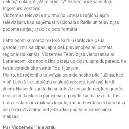
saturu,” sola SIA „Valmieras TV” valdes priekšsēdētājs
Ingemārs Vekteris.
Vidzemes televīzija ir pirmā no Latvijas reģionālajām
televīzijām, kas saņēmusi Nacionālās Radio un televīzijas
padomes atļauju raidīt ciparu formātā.
Lattelecom komercdirektore Kerli Gabriloviča pauž
gandarījumu, ka ciparu apraidei, pievienojies arī pirmais
reģionālais kanāls. Vidzemes Televīzijas vienošanās ar
Lattelecom, kas nodrošina pāreju uz ciparu apraidi, paredz, ka
testa apraide tiks veikta līdz 1.jūnijam.
Par to, kā reģionālo televīziju apraide notiks pēc 1.jūnija, kad
visā Latvijā tiks atslēgta analogā apraide, tuvākajā laikā
jālemj Nacionālajai Radio un televīzijas padomei, kas grasās
izsludināt konkursu par viena reģionālā kanāla izveidi. Tas
būtu sestais bezmaksas kanāls, kas iedzīvotājiem būtu brīvi
no ētera uztverams bet jebkādas papildus abonēšanas
maksas.
Par Vidzemes Televīziju