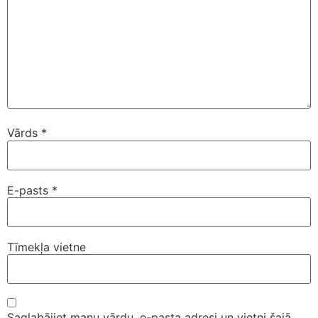
Vārds
*
E-pasts
*
Tīmekļa vietne
Saglabājiet manu vārdu, e-pasta adresi un vietni šajā