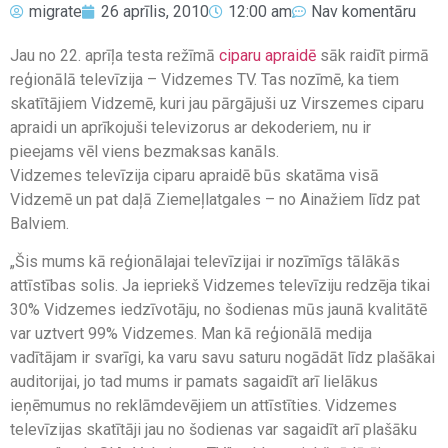
migrate
26 aprīlis, 2010
12:00 am
Nav komentāru
Jau no 22. aprīļa testa režīmā
ciparu apraidē
sāk raidīt pirmā
reģionālā televīzija – Vidzemes TV. Tas nozīmē, ka tiem
skatītājiem Vidzemē, kuri jau pārgājuši uz Virszemes ciparu
apraidi un aprīkojuši televizorus ar dekoderiem, nu ir
pieejams vēl viens bezmaksas kanāls.
Vidzemes televīzija ciparu apraidē būs skatāma visā
Vidzemē un pat daļā Ziemeļlatgales – no Ainažiem līdz pat
Balviem.
„Šis mums kā reģionālajai televīzijai ir nozīmīgs tālākās
attīstības solis. Ja iepriekš Vidzemes televīziju redzēja tikai
30% Vidzemes iedzīvotāju, no šodienas mūs jaunā kvalitātē
var uztvert 99% Vidzemes. Man kā reģionālā medija
vadītājam ir svarīgi, ka varu savu saturu nogādāt līdz plašākai
auditorijai, jo tad mums ir pamats sagaidīt arī lielākus
ieņēmumus no reklāmdevējiem un attīstīties. Vidzemes
televīzijas skatītāji jau no šodienas var sagaidīt arī plašāku