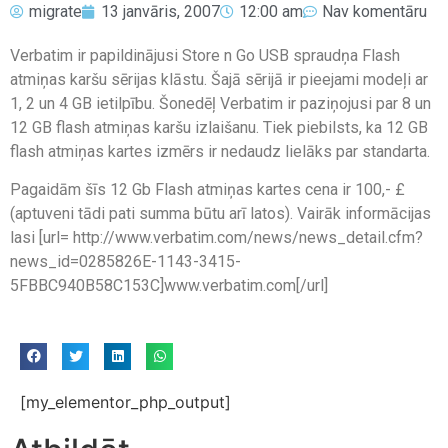
migrate
13 janvāris, 2007
12:00 am
Nav komentāru
Verbatim ir papildinājusi Store n Go USB spraudņa Flash
atmiņas karšu sērijas klāstu. Šajā sērijā ir pieejami modeļi ar
1, 2 un 4 GB ietilpību. Šonedēļ Verbatim ir paziņojusi par 8 un
12 GB flash atmiņas karšu izlaišanu. Tiek piebilsts, ka 12 GB
flash atmiņas kartes izmērs ir nedaudz lielāks par standarta.
Pagaidām šīs 12 Gb Flash atmiņas kartes cena ir 100,- £
(aptuveni tādi pati summa būtu arī latos). Vairāk informācijas
lasi [url= http://www.verbatim.com/news/news_detail.cfm?
news_id=0285826E-1143-3415-
5FBBC940B58C153C]www.verbatim.com[/url]
[my_elementor_php_output]