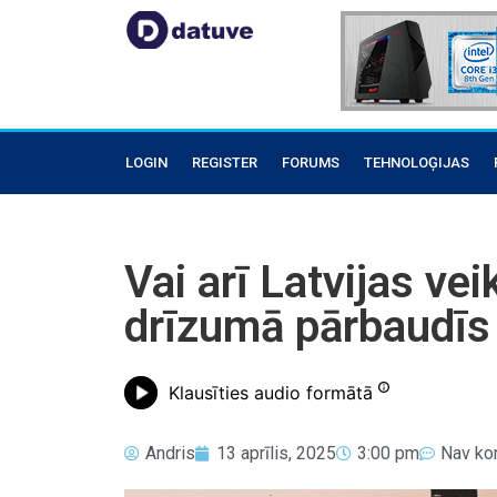
LOGIN
REGISTER
FORUMS
TEHNOLOĢIJAS
Vai arī Latvijas ve
drīzumā pārbaudīs 
Klausīties audio formātā
Andris
13 aprīlis, 2025
3:00 pm
Nav ko