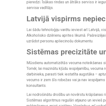
pieredzi. Īsākas rindas un ātrāks serviss ir ie
servisa vadītājs.
Latvijā vispirms nepie
Lai šādu tehnoloģiju varētu ieviest arī Latvijā, 
Alkoholisko dzērienu aprites likumā. Pašreizēj
uzrādot personu apliecinošu dokumentu.
Sistēmas precizitāte u
Mūsdienu automatizētās vecuma noteikšanas sist
Tomēr, lai mazinātu kļūdu iespējamību, vecuma ro
darbinieka, parasti tiek iestatīta augstāka – apt
vecums ir zem šīs robežas vai ja nav iespējams
konsultants.
Lai nodrošinātu drošību un novērstu krāpšanas ris
Sistēmas algoritmus regulāri atjauno un ievieš
mēģinājumus apiet sistēmu. Vienlaikus arī veikal