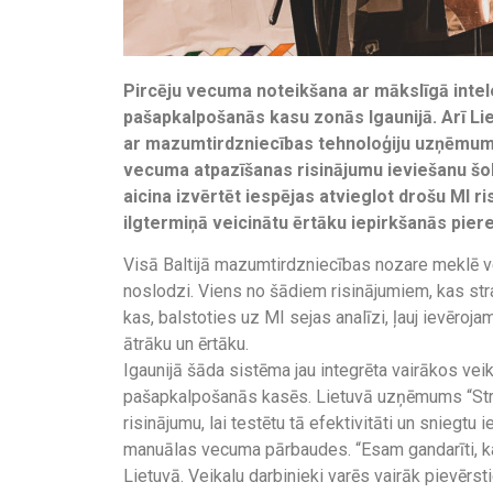
Pircēju vecuma noteikšana ar mākslīgā intel
pašapkalpošanās kasu zonās Igaunijā. Arī Lie
ar mazumtirdzniecības tehnoloģiju uzņēmuma 
vecuma atpazīšanas risinājumu ieviešanu šo
aicina izvērtēt iespējas atvieglot drošu MI r
ilgtermiņā veicinātu ērtāku iepirkšanās piere
Visā Baltijā mazumtirdzniecības nozare meklē v
noslodzi. Viens no šādiem risinājumiem, kas str
kas, balstoties uz MI sejas analīzi, ļauj ievēroj
ātrāku un ērtāku.
Igaunijā šāda sistēma jau integrēta vairākos vei
pašapkalpošanās kasēs. Lietuvā uzņēmums “Stron
risinājumu, lai testētu tā efektivitāti un sniegtu
manuālas vecuma pārbaudes. “Esam gandarīti, ka
Lietuvā. Veikalu darbinieki varēs vairāk pievērs