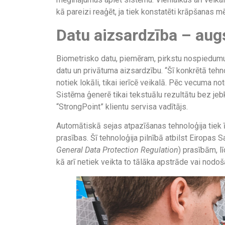
kā pareizi reaģēt, ja tiek konstatēti krāpšanas
Datu aizsardzība – augs
Biometrisko datu, piemēram, pirkstu nospiedumu v
datu un privātuma aizsardzību. “Šī konkrētā teh
notiek lokāli, tikai ierīcē veikalā. Pēc vecuma n
Sistēma ģenerē tikai tekstuālu rezultātu bez je
“StrongPoint” klientu servisa vadītājs.
Automātiskā sejas atpazīšanas tehnoloģija tiek 
prasības. Šī tehnoloģija pilnībā atbilst Eiropas
General Data Protection Regulation
) prasībām, l
kā arī netiek veikta to tālāka apstrāde vai nodo