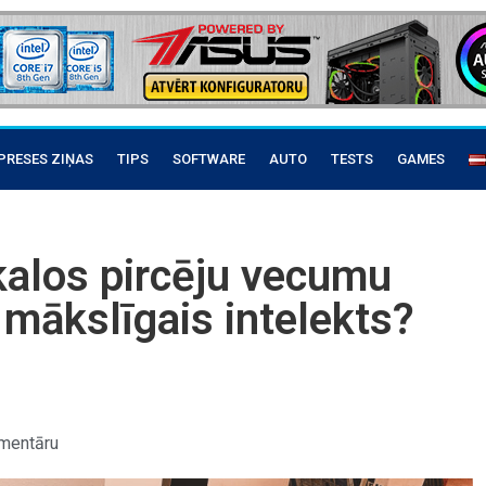
PRESES ZIŅAS
TIPS
SOFTWARE
AUTO
TESTS
GAMES
ikalos pircēju vecumu
mākslīgais intelekts?
mentāru