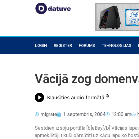
LOGIN
REGISTER
FORUMS
TEHNOLOĢIJAS
Vācijā zog domenv
Klausīties audio formātā
migrate
1 septembris, 2004
12:00 am
Sestdien izsoļu portāla [b]eBay[/b] Vācijas lap
apmeklētāji tikuši pārsūtīti uz kādu lapu ko host