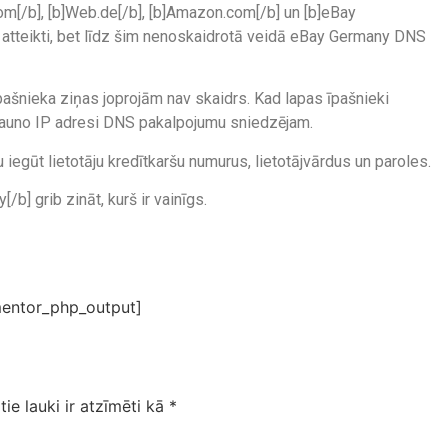
m[/b], [b]Web.de[/b], [b]Amazon.com[/b] un [b]eBay
atteikti, bet līdz šim nenoskaidrotā veidā eBay Germany DNS
ašnieka ziņas joprojām nav skaidrs. Kad lapas īpašnieki
a jauno IP adresi DNS pakalpojumu sniedzējam.
u iegūt lietotāju kredītkaršu numurus, lietotājvārdus un paroles.
/b] grib zināt, kurš ir vainīgs.
entor_php_output]
tie lauki ir atzīmēti kā
*