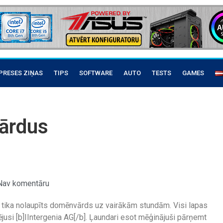
PRESES ZIŅAS
TIPS
SOFTWARE
AUTO
TESTS
GAMES
ārdus
Nav komentāru
ai tika nolaupīts domēnvārds uz vairākām stundām. Visi lapas
ējusi [b]IIntergenia AG[/b]. Ļaundari esot mēģinājuši pārņemt