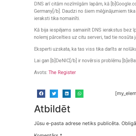
DNS arī citām nozīmīgām lapām, kā [b]Google.co
Germany[/b]. Daudzi no šiem mēģinājumiem tika 
ieraksti tika nomainīti.
Kā bija iespējams samainīt DNS ierakstus bez īp
nolemj pārcelties uz citu serveri, tad tie nosūt
Eksperti uzskata, ka tas viss tika darīts ar nolūk
Lai gan [b]DeNIC[/b] ir novērsis problēmu [b]eBay[
Avots:
The Register
[my_elem
Atbildēt
Jūsu e-pasta adrese netiks publicēta.
Obligā
Komentārs
*