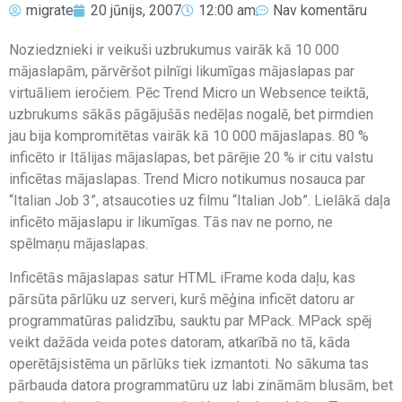
migrate
20 jūnijs, 2007
12:00 am
Nav komentāru
Noziedznieki ir veikuši uzbrukumus vairāk kā 10 000
mājaslapām, pārvēršot pilnīgi likumīgas mājaslapas par
virtuāliem ieročiem. Pēc Trend Micro un Websence teiktā,
uzbrukums sākās pāgājušās nedēļas nogalē, bet pirmdien
jau bija kompromitētas vairāk kā 10 000 mājaslapas. 80 %
inficēto ir Itālijas mājaslapas, bet pārējie 20 % ir citu valstu
inficētas mājaslapas. Trend Micro notikumus nosauca par
“Italian Job 3”, atsaucoties uz filmu “Italian Job”. Lielākā daļa
inficēto mājaslapu ir likumīgas. Tās nav ne porno, ne
spēlmaņu mājaslapas.
Inficētās mājaslapas satur HTML iFrame koda daļu, kas
pārsūta pārlūku uz serveri, kurš mēģina inficēt datoru ar
programmatūras palidzību, sauktu par MPack. MPack spēj
veikt dažāda veida potes datoram, atkarībā no tā, kāda
operētājsistēma un pārlūks tiek izmantoti. No sākuma tas
pārbauda datora programmatūru uz labi zināmām blusām, bet