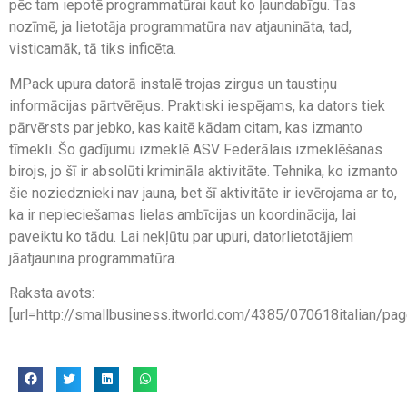
pēc tam iepotē programmatūrai kaut ko ļaundabīgu. Tas
nozīmē, ja lietotāja programmatūra nav atjaunināta, tad,
visticamāk, tā tiks inficēta.
MPack upura datorā instalē trojas zirgus un taustiņu
informācijas pārtvērējus. Praktiski iespējams, ka dators tiek
pārvērsts par jebko, kas kaitē kādam citam, kas izmanto
tīmekli. Šo gadījumu izmeklē ASV Federālais izmeklēšanas
birojs, jo šī ir absolūti krimināla aktivitāte. Tehnika, ko izmanto
šie noziedznieki nav jauna, bet šī aktivitāte ir ievērojama ar to,
ka ir nepieciešamas lielas ambīcijas un koordinācija, lai
paveiktu ko tādu. Lai nekļūtu par upuri, datorlietotājiem
jāatjaunina programmatūra.
Raksta avots:
[url=http://smallbusiness.itworld.com/4385/070618italian/page