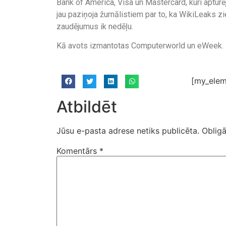
Bank of America, Visa un Mastercard, kuri apturē
jau paziņoja žurnālistiem par to, ka WikiLeaks
zaudējumus ik nedēļu.
Kā avots izmantotas Computerworld un eWeek.
[my_elem
Atbildēt
Jūsu e-pasta adrese netiks publicēta.
Obligā
Komentārs
*