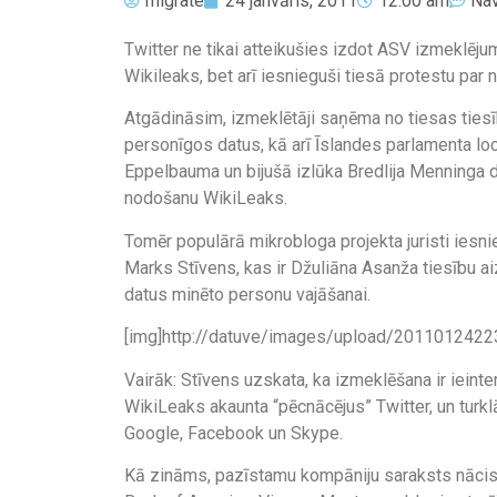
migrate
24 janvāris, 2011
12:00 am
Na
Twitter ne tikai atteikušies izdot ASV izmeklējum
Wikileaks, bet arī iesnieguši tiesā protestu pa
Atgādināsim, izmeklētāji saņēma no tiesas tiesī
personīgos datus, kā arī Īslandes parlamenta lo
Eppelbauma un bijušā izlūka Bredlija Menninga 
nodošanu WikiLeaks.
Tomēr populārā mikrobloga projekta juristi iesnie
Marks Stīvens, kas ir Džuliāna Asanža tiesību ai
datus minēto personu vajāšanai.
[img]http://datuve/images/upload/20110124223
Vairāk: Stīvens uzskata, ka izmeklēšana ir ieinte
WikiLeaks akaunta “pēcnācējus” Twitter, un turkl
Google, Facebook un Skype.
Kā zināms, pazīstamu kompāniju saraksts nācis