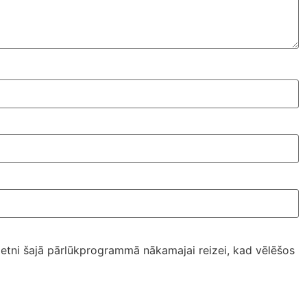
ietni šajā pārlūkprogrammā nākamajai reizei, kad vēlēšos