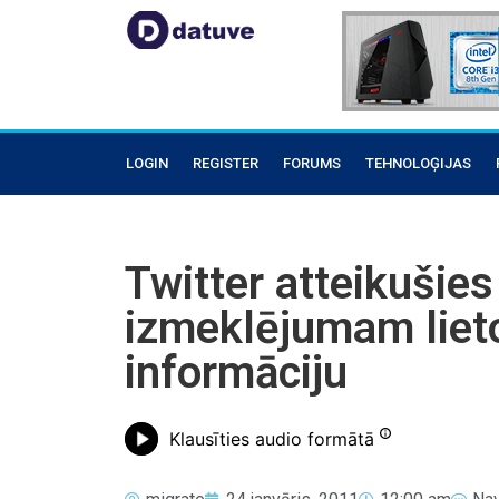
LOGIN
REGISTER
FORUMS
TEHNOLOĢIJAS
Twitter atteikušie
izmeklējumam liet
informāciju
Klausīties audio formātā