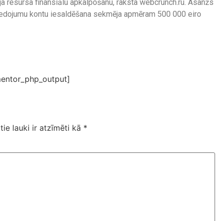
ja resursa finansiālu apkalpošanu, raksta webcrunch.ru. Asanžs
 ziedojumu kontu iesaldēšana sekmēja apmēram 500 000 eiro
entor_php_output]
tie lauki ir atzīmēti kā
*