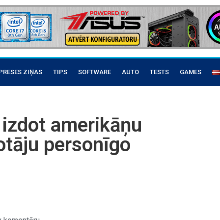
PRESES ZIŅAS
TIPS
SOFTWARE
AUTO
TESTS
GAMES
s izdot amerikāņu
otāju personīgo