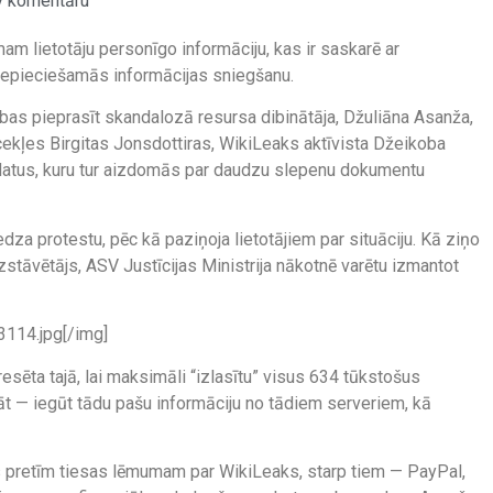
v komentāru
am lietotāju personīgo informāciju, kas ir saskarē ar
r nepieciešamās informācijas sniegšanu.
bas pieprasīt skandalozā resursa dibinātāja, Džuliāna Asanža,
cekļes Birgitas Jonsdottiras, WikiLeaks aktīvista Džeikoba
datus, kuru tur aizdomās par daudzu slepenu dokumentu
dza protestu, pēc kā paziņoja lietotājiem par situāciju. Kā ziņo
zstāvētājs, ASV Justīcijas Ministrija nākotnē varētu izmantot
114.jpg[/img]
resēta tajā, lai maksimāli “izlasītu” visus 634 tūkstošus
āt — iegūt tādu pašu informāciju no tādiem serveriem, kā
 pretīm tiesas lēmumam par WikiLeaks, starp tiem — PayPal,