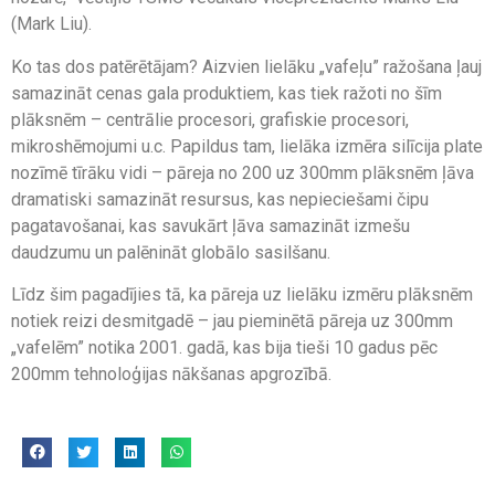
(Mark Liu).
Ko tas dos patērētājam? Aizvien lielāku „vafeļu” ražošana ļauj
samazināt cenas gala produktiem, kas tiek ražoti no šīm
plāksnēm – centrālie procesori, grafiskie procesori,
mikroshēmojumi u.c. Papildus tam, lielāka izmēra silīcija plate
nozīmē tīrāku vidi – pāreja no 200 uz 300mm plāksnēm ļāva
dramatiski samazināt resursus, kas nepieciešami čipu
pagatavošanai, kas savukārt ļāva samazināt izmešu
daudzumu un palēnināt globālo sasilšanu.
Līdz šim pagadījies tā, ka pāreja uz lielāku izmēru plāksnēm
notiek reizi desmitgadē – jau pieminētā pāreja uz 300mm
„vafelēm” notika 2001. gadā, kas bija tieši 10 gadus pēc
200mm tehnoloģijas nākšanas apgrozībā.