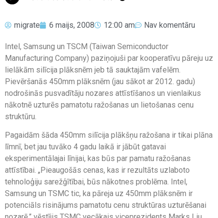
migrate
6 maijs, 2008
12:00 am
Nav komentāru
Intel, Samsung un TSCM (Taiwan Semiconductor
Manufacturing Company) paziņojuši par kooperatīvu pāreju uz
lielākām silīcija plāksnēm jeb tā sauktajām vafelēm.
Pievēršanās 450mm plāksnēm (jau sākot ar 2012. gadu)
nodrošinās pusvadītāju nozares attīstīšanos un vienlaikus
nākotnē uzturēs pamatotu ražošanas un lietošanas cenu
struktūru.
Pagaidām šāda 450mm silīcija plākšņu ražošana ir tikai plāna
līmnī, bet jau tuvāko 4 gadu laikā ir jābūt gatavai
eksperimentālajai līnijai, kas būs par pamatu ražošanas
attīstībai. „Pieaugošās cenas, kas ir rezultāts uzlaboto
tehnoloģiju sarežģītībai, būs nākotnes problēma. Intel,
Samsung un TSMC tic, ka pāreja uz 450mm plāksnēm ir
potenciāls risinājums pamatotu cenu struktūras uzturēšanai
nozarē,” vēstījis TSMC vecākais viceprezidents Marks Liu