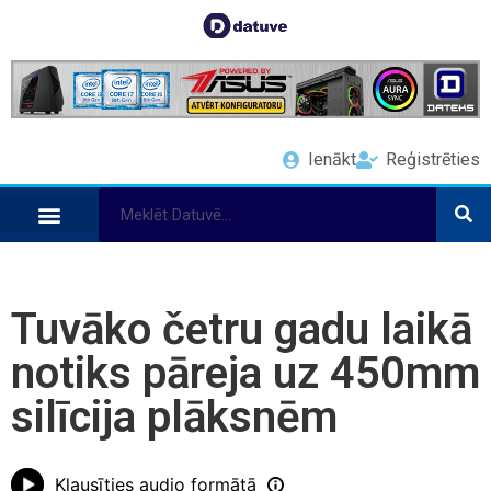
Ienākt
Reģistrēties
Tuvāko četru gadu laikā
notiks pāreja uz 450mm
silīcija plāksnēm
Klausīties audio formātā