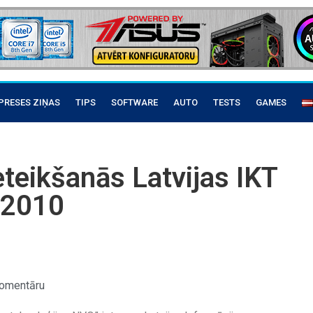
PRESES ZIŅAS
TIPS
SOFTWARE
AUTO
TESTS
GAMES
eteikšanās Latvijas IKT
e 2010
omentāru