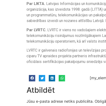
Par LIKTA.
Latvijas Informācijas un komunikācij
organizācija, kas izveidota 1998. gadā (LITTA) un
un programmatūru, telekomunikācijas un pakalpoj
sabiedrības izveidi un nozares attīstību Latvijā.
Par LVRTC.
LVRTC ir viens no vadošajiem elektr
telekomunikāciju risinājumus nozīmīgākajiem Lat
telekomunikāciju operatoriem, kā arī valsts insti
LVRTC ir galvenais radiofonijas un televīzijas 
ciparu TV apraides projekta partneris infrastrukt
oficiālais sertifikācijas pakalpojumu sniedzējs va
[my_elem
Atbildēt
Jūsu e-pasta adrese netiks publicēta.
Obligā