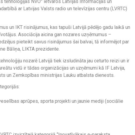
s tehnoloģijas NVO” ietvaros Latvijas Informācijas un
darbībā ar Latvijas Valsts radio un televīzijas centru (LVRTC)
mus un IKT risinājumus, kas tapuši Latvijā pēdējo gadu laikā un
zīvotājus. Asociācija aicina gan nozares uzņēmumus –
zējus pieteikt savus risinājumus šai balvai, tā informējot par
gne Bāliņa, LIKTA prezidente.
hnoloģiju nozarē Latvijā tiek izsludināta jau ceturto reizi un ir
aureātu vidū ir tādas organizācijas un uzņēmumi kā IF Latvija,
s un Zemkopības ministrijas Lauku atbalsta dienests.
tegorijās:
 veselības aprūpes, sporta projekti un jaunie mediji (sociālie
LVRTC izvirzītajā kategorijā ‘’Inovatīvākais e-paraksta