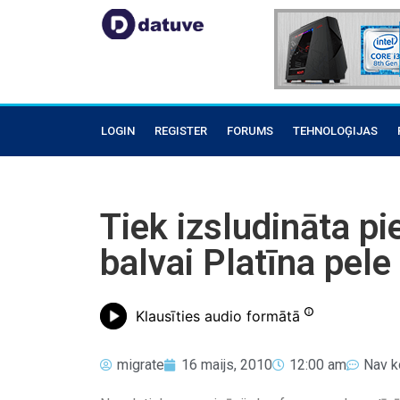
LOGIN
REGISTER
FORUMS
TEHNOLOĢIJAS
Tiek izsludināta pi
balvai Platīna pel
Klausīties audio formātā
migrate
16 maijs, 2010
12:00 am
Nav k