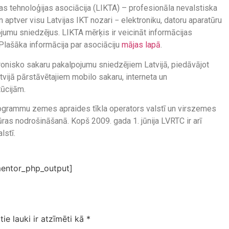
as tehnoloģijas asociācija (LIKTA) – profesionāla nevalstiska
 aptver visu Latvijas IKT nozari − elektroniku, datoru aparatūru
umu sniedzējus. LIKTA mērķis ir veicināt informācijas
 Plašāka informācija par asociāciju
mājas lapā
.
onisko sakaru pakalpojumu sniedzējiem Latvijā, piedāvājot
vijā pārstāvētajiem mobilo sakaru, interneta un
tūcijām.
programmu zemes apraides tīkla operators valstī un virszemes
ūras nodrošināšanā. Kopš 2009. gada 1. jūnija LVRTC ir arī
lstī.
entor_php_output]
tie lauki ir atzīmēti kā
*