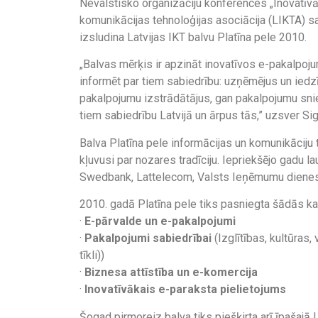
Nevalstisko organizāciju konferences „Inovatīvā
komunikācijas tehnoloģijas asociācija (LIKTA) sa
izsludina Latvijas IKT balvu Platīna pele 2010.
„Balvas mērķis ir apzināt inovatīvos e-pakalpoju
informēt par tiem sabiedrību: uzņēmējus un ied
pakalpojumu izstrādātājus, gan pakalpojumu snied
tiem sabiedrību Latvijā un ārpus tās,” uzsver Si
Balva Platīna pele informācijas un komunikāciju te
kļuvusi par nozares tradīciju. Iepriekšējo gadu l
Swedbank, Lattelecom, Valsts Ieņēmumu dienest
2010. gadā Platīna pele tiks pasniegta šādās ka
·
E-pārvalde un e-pakalpojumi
·
Pakalpojumi sabiedrībai
(Izglītības, kultūras,
tīkli))
·
Biznesa attīstība un e-komercija
·
Inovatīvākais e-paraksta pielietojums
Šogad pirmoreiz balva tiks piešķirta arī īpašajā 