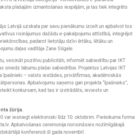
raksta plašajām izmantošanas iespējām, ja tas tiek integrēts
ītājs Latvijā uzskata par savu pienākumu izcelt un apbalvot tos
vatīvus risinājumus dažādu e-pakalpojumu attīstībā, integrējot
riekšrocības, padarot lietotāju dzīvi ērtāku, lētāku un
pojumu daļas vadītāja Zane Silgale.
u, veicināt pozitīvu publicitāti, informēt sabiedrību par IKT
as sniedz labumu plašai sabiedrībai. Projektus Latvijas IKT
kta īpašnieki – valsts iestādes, privātfirmas, akadēmiskās
ivātpersonas. Apbalvojumu saņems gan projekta “īpašnieks”,
eteikt konkursam, kad tas ir izstrādāts, ieviests un
ta žūrija.
0 var iesniegt elektroniski līdz 10. oktobrim. Pieteikuma forma
a.lv. Apbalvošanas ceremonija norisināsies nozīmīgākajā
dskārtējā konferencē šī gada novembrī.