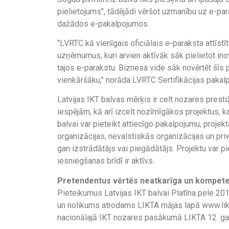
pielietojums’’, tādējādi vēršot uzmanību uz e-pa
dažādos e-pakalpojumos.
‘’LVRTC kā vienīgais oficiālais e-paraksta attīst
uzņēmumus, kuri arvien aktīvāk sāk pielietot ino
tajos e-parakstu. Biznesa vide sāk novērtēt šīs p
vienkāršāku,’’ norāda LVRTC Sertifikācijas pakal
Latvijas IKT balvas mērķis ir celt nozares prestiž
iespējām, kā arī izcelt nozīmīgākos projektus, k
balvai var pieteikt attiecīgo pakalpojumu, proje
organizācijas, nevalstiskās organizācijas un pr
gan izstrādātājs vai piegādātājs. Projektu var pi
iesniegšanas brīdī ir aktīvs.
Pretendentus vērtēs neatkarīga un kompeten
Pieteikumus Latvijas IKT balvai Platīna pele 201
un nolikums atrodams LIKTA mājas lapā www.likt
nacionālajā IKT nozares pasākumā LIKTA 12. ga