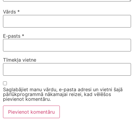
Vārds
*
E-pasts
*
Tīmekļa vietne
Saglabājiet manu vārdu, e-pasta adresi un vietni šajā
pārlūkprogrammā nākamajai reizei, kad vēlēšos
pievienot komentāru.