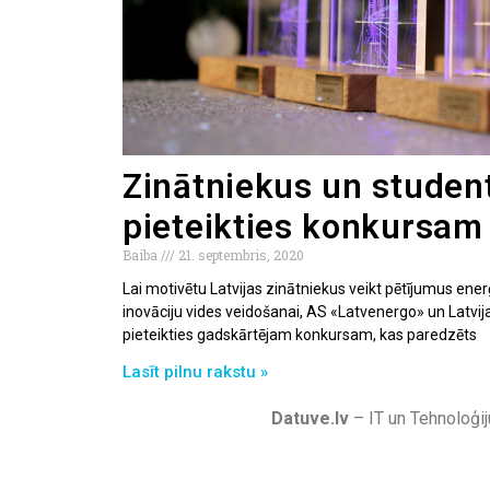
Zinātniekus un studen
pieteikties konkursam
Baiba
21. septembris, 2020
Lai motivētu Latvijas zinātniekus veikt pētījumus ener
inovāciju vides veidošanai, AS «Latvenergo» un Latvij
pieteikties gadskārtējam konkursam, kas paredzēts
Lasīt pilnu rakstu »
Datuve.lv
– IT un Tehnoloģij