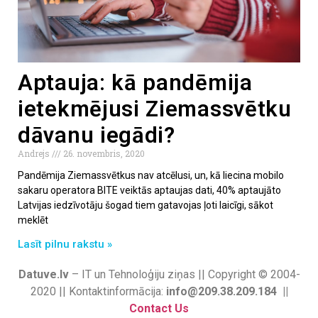
Aptauja: kā pandēmija
ietekmējusi Ziemassvētku
dāvanu iegādi?
Andrejs
26. novembris, 2020
Pandēmija Ziemassvētkus nav atcēlusi, un, kā liecina mobilo
sakaru operatora BITE veiktās aptaujas dati, 40% aptaujāto
Latvijas iedzīvotāju šogad tiem gatavojas ļoti laicīgi, sākot
meklēt
Lasīt pilnu rakstu »
Datuve.lv
– IT un Tehnoloģiju ziņas || Copyright © 2004-
2020 || Kontaktinformācija:
info@209.38.209.184 ||
Contact Us