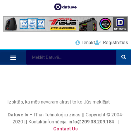
Ienākt
Reģistrēties
Izsktās, ka mēs nevaram atrast to ko Jūs meklējat
Datuve.lv
– IT un Tehnoloģiju ziņas || Copyright © 2004-
2020 || Kontaktinformācija:
info@209.38.209.184 ||
Contact Us