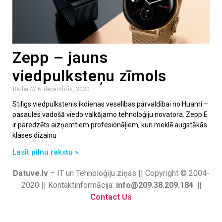
Zepp – jauns
viedpulksteņu zīmols
Baiba
6. decembris, 2020
Stilīgs viedpulkstenis ikdienas veselības pārvaldībai no Huami –
pasaules vadošā viedo valkājamo tehnoloģiju novatora. Zepp E
ir paredzēts aizņemtiem profesionāļiem, kuri meklē augstākās
klases dizainu
Lasīt pilnu rakstu »
Datuve.lv
– IT un Tehnoloģiju ziņas || Copyright © 2004-
2020 || Kontaktinformācija:
info@209.38.209.184 ||
Contact Us