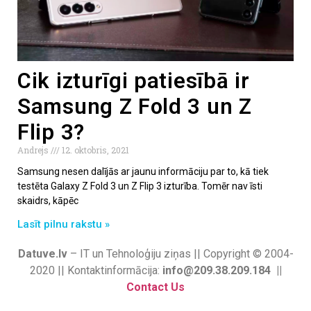
Cik izturīgi patiesībā ir
Samsung Z Fold 3 un Z
Flip 3?
Andrejs
12. oktobris, 2021
Samsung nesen dalījās ar jaunu informāciju par to, kā tiek
testēta Galaxy Z Fold 3 un Z Flip 3 izturība. Tomēr nav īsti
skaidrs, kāpēc
Lasīt pilnu rakstu »
Datuve.lv
– IT un Tehnoloģiju ziņas || Copyright © 2004-
2020 || Kontaktinformācija:
info@209.38.209.184 ||
Contact Us