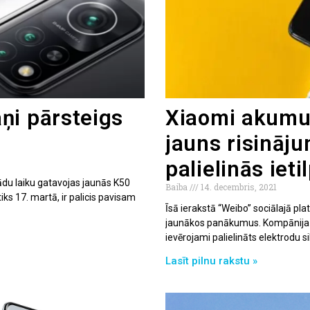
ņi pārsteigs
Xiaomi akumul
jauns risināju
palielinās ieti
u laiku gatavojas jaunās K50
Baiba
14. decembris, 2021
tiks 17. martā, ir palicis pavisam
Īsā ierakstā “Weibo” sociālajā pl
jaunākos panākumus. Kompānija s
ievērojami palielināts elektrodu sil
Lasīt pilnu rakstu »