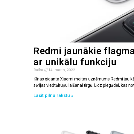
Redmi jaunākie flagma
ar unikālu funkciju
Baiba
14. marts, 2022
Ķīnas giganta Xiaomi meitas uzņēmums Redmi jau kād
sērijas viedtālruņu laišanai tirgū. Līdz piegādei, kas no
Lasīt pilnu rakstu »