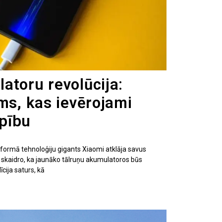
atoru revolūcija:
ms, kas ievērojami
lpību
atformā tehnoloģiju gigants Xiaomi atklāja savus
kaidro, ka jaunāko tālruņu akumulatoros būs
īcija saturs, kā