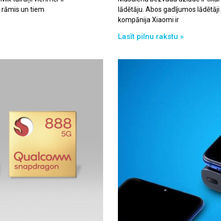
 rāmis un tiem
lādētāju. Abos gadījumos lādētāji
kompānija Xiaomi ir
Lasīt pilnu rakstu »