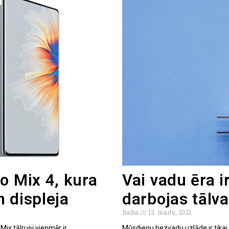
o Mix 4, kura
Vai vadu ēra i
 displeja
darbojas tālva
Baiba
12. marts, 2021
Mix tālruņi vienmēr ir
Mūsdienu bezvadu uzlāde ir tikai 