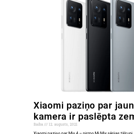
Xiaomi paziņo par jaun
kamera ir paslēpta zem
Baiba
12. augusts, 2021
Xiaomi paziņo par Mix 4 – pirmo Mi Mix sērijas tālruni. 