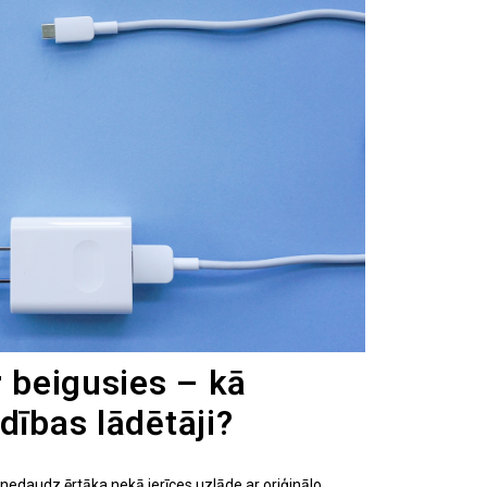
r beigusies – kā
dības lādētāji?
nedaudz ērtāka nekā ierīces uzlāde ar oriģinālo