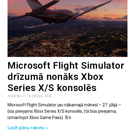
Microsoft Flight Simulator
drīzumā nonāks Xbox
Series X/S konsolēs
Andrejs
14. jūnijs, 2021
Microsoft Flight Simulator jau nākamajā mēnesī – 27. jūlijā –
būs pieejams Xbox Series X/S konsolēs, (tā būs pieejama,
izmantojot Xbox Game Pass). Šī ir
Lasīt pilnu rakstu »