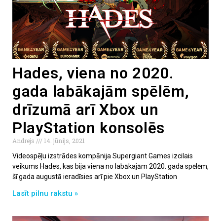
Hades, viena no 2020.
gada labākajām spēlēm,
drīzumā arī Xbox un
PlayStation konsolēs
Andrejs
14. jūnijs, 2021
Videospēļu izstrādes kompānija Supergiant Games izcilais
veikums Hades, kas bija viena no labākajām 2020. gada spēlēm,
šī gada augustā ieradīsies arī pie Xbox un PlayStation
Lasīt pilnu rakstu »