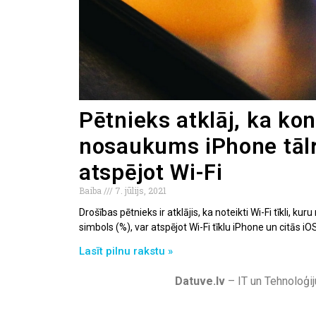
Pētnieks atklāj, ka kon
nosaukums iPhone tāl
atspējot Wi-Fi
Baiba
7. jūlijs, 2021
Drošības pētnieks ir atklājis, ka noteikti Wi-Fi tīkli,
simbols (%), var atspējot Wi-Fi tīklu iPhone un citās iOS
Lasīt pilnu rakstu »
Datuve.lv
– IT un Tehnoloģij