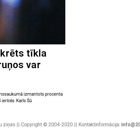
krēts tīkla
ruņos var
 kuru nosaukumā izmantots procenta
 ierīcēs. Karls Šū
u ziņas || Copyright © 2004-2020 || Kontaktinformācija:
info@20