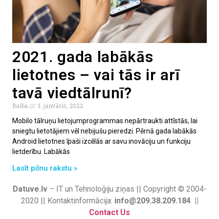
2021. gada labākās
lietotnes – vai tās ir arī
tavā viedtālrunī?
Baiba
3. janvāris, 2022
Mobilo tālruņu lietojumprogrammas nepārtraukti attīstās, lai
sniegtu lietotājiem vēl nebijušu pieredzi. Pērnā gada labākās
Android lietotnes īpaši izcēlās ar savu inovāciju un funkciju
lietderību. Labākās
Lasīt pilnu rakstu »
Datuve.lv
– IT un Tehnoloģiju ziņas || Copyright © 2004-
2020 || Kontaktinformācija:
info@209.38.209.184 ||
Contact Us