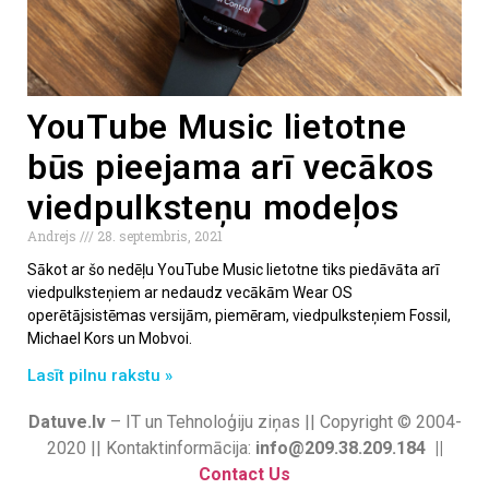
YouTube Music lietotne
būs pieejama arī vecākos
viedpulksteņu modeļos
Andrejs
28. septembris, 2021
Sākot ar šo nedēļu YouTube Music lietotne tiks piedāvāta arī
viedpulksteņiem ar nedaudz vecākām Wear OS
operētājsistēmas versijām, piemēram, viedpulksteņiem Fossil,
Michael Kors un Mobvoi.
Lasīt pilnu rakstu »
Datuve.lv
– IT un Tehnoloģiju ziņas || Copyright © 2004-
2020 || Kontaktinformācija:
info@209.38.209.184 ||
Contact Us