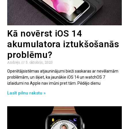
Kā novērst iOS 14
akumulatora iztukšošanās
problēmu?
Andrejs
5. oktobris, 2020
Operētājsistēmas atjauninājumi bieži saskaras ar nevēlamām
problēmām, un šķiet, ka jaunākie iOS 14 un watchOS 7
izlaidumi no Apple nav imūni pret tām. Pēdējo dienu
Lasīt pilnu rakstu »