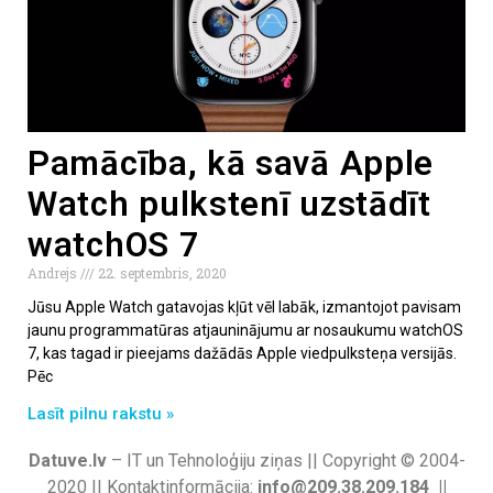
Pamācība, kā savā Apple
Watch pulkstenī uzstādīt
watchOS 7
Andrejs
22. septembris, 2020
Jūsu Apple Watch gatavojas kļūt vēl labāk, izmantojot pavisam
jaunu programmatūras atjauninājumu ar nosaukumu watchOS
7, kas tagad ir pieejams dažādās Apple viedpulksteņa versijās.
Pēc
Lasīt pilnu rakstu »
Datuve.lv
– IT un Tehnoloģiju ziņas || Copyright © 2004-
2020 || Kontaktinformācija:
info@209.38.209.184 ||