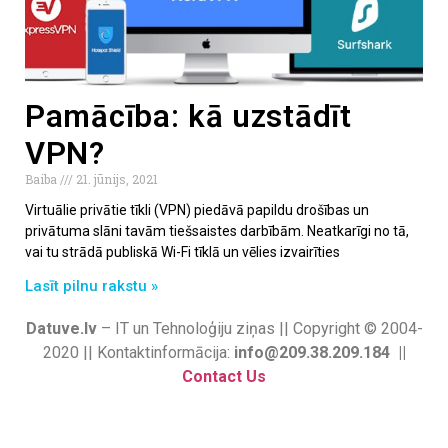
Pamācība: kā uzstādīt
VPN?
Baiba
21. jūnijs, 2021
Virtuālie privātie tīkli (VPN) piedāvā papildu drošības un
privātuma slāni tavām tiešsaistes darbībām. Neatkarīgi no tā,
vai tu strādā publiskā Wi-Fi tīklā un vēlies izvairīties
Lasīt pilnu rakstu »
Datuve.lv
– IT un Tehnoloģiju ziņas || Copyright © 2004-
2020 || Kontaktinformācija:
info@209.38.209.184 ||
Contact Us