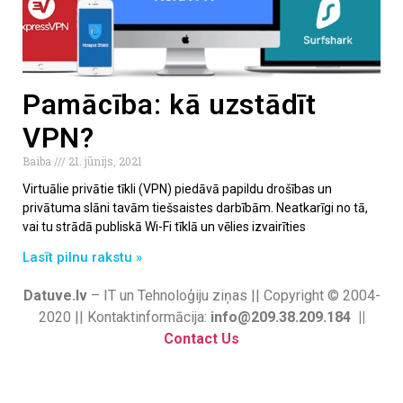
Pamācība: kā uzstādīt
VPN?
Baiba
21. jūnijs, 2021
Virtuālie privātie tīkli (VPN) piedāvā papildu drošības un
privātuma slāni tavām tiešsaistes darbībām. Neatkarīgi no tā,
vai tu strādā publiskā Wi-Fi tīklā un vēlies izvairīties
Lasīt pilnu rakstu »
Datuve.lv
– IT un Tehnoloģiju ziņas || Copyright © 2004-
2020 || Kontaktinformācija:
info@209.38.209.184 ||
Contact Us